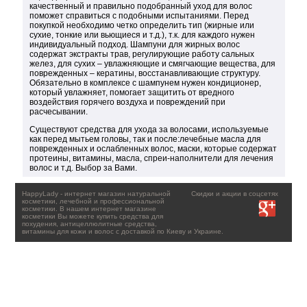
качественный и правильно подобранный уход для волос
поможет справиться с подобными испытаниями. Перед
покупкой необходимо четко определить тип (жирные или
сухие, тонкие или вьющиеся и т.д.), т.к. для каждого нужен
индивидуальный подход. Шампуни для жирных волос
содержат экстракты трав, регулирующие работу сальных
желез, для сухих – увлажняющие и смягчающие вещества, для
поврежденных – кератины, восстанавливающие структуру.
Обязательно в комплексе с шампунем нужен кондиционер,
который увлажняет, помогает защитить от вредного
воздействия горячего воздуха и повреждений при
расчесывании.
Существуют средства для ухода за волосами, используемые
как перед мытьем головы, так и после:лечебные масла для
поврежденных и ослабленных волос, маски, которые содержат
протеины, витамины, масла, спреи-наполнители для лечения
волос и т.д. Выбор за Вами.
HappyLady - интернет магазин натуральной
Скидки и акции в соцсетях
косметики, лечебной и профессиональной
косметики. В нашем интернет магазине
косметики Вы можете купить средства для
похудения, антицеллюлитные средства,
витамины для кожи и волос с доставкой по Киеву и Украине.