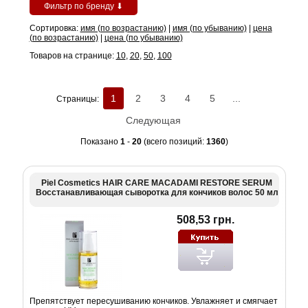
Фильтр по бренду ⬇
Сортировка:
имя (по возрастанию)
|
имя (по убыванию)
|
цена
(по возрастанию)
|
цена (по убыванию)
Товаров на странице:
10
,
20
,
50
,
100
1
2
3
4
5
...
Страницы:
Следующая
Показано
1
-
20
(всего позиций:
1360
)
Piel Cosmetics HAIR CARE MACADAMI RESTORE SERUM
Восстанавливающая сыворотка для кончиков волос 50 мл
508,53 грн.
Препятствует пересушиванию кончиков. Увлажняет и смягчает