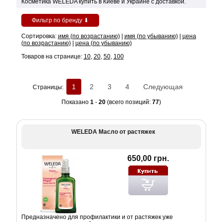
Косметика WELEDA купить в Киеве и Украине с доставкой.
Фильтр по бренду ⬇
Сортировка:
имя (по возрастанию)
|
имя (по убыванию)
|
цена
(по возрастанию)
|
цена (по убыванию)
Товаров на странице:
10
,
20
,
50
,
100
1
2
3
4
Следующая
Страницы:
Показано
1
-
20
(всего позиций:
77
)
WELEDA Масло от растяжек
650,00 грн.
Предназначено для профилактики и от растяжек уже