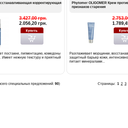
осстанавливающая корректирующая
Phytomer OLIGOMER Крем проти
признаков старения
3.427,00 грн.
2.753,0
2.056,20 грн.
1.789,4
ет постакне, пигментацию, комедоны
Разглаживает морщинки, восстана
. Имеет нежную текстуру и приятный
защитный барьер кожи, интенсивно
питает минералами...
всего специальных предложений:
90
)
Страницы:
1
2
3