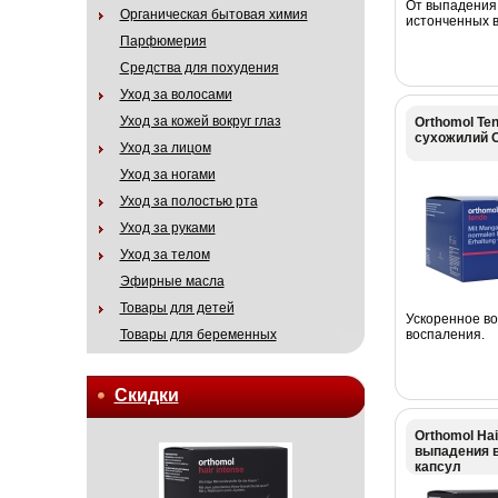
От выпадения,
Органическая бытовая химия
истонченных 
Парфюмерия
Средства для похудения
Уход за волосами
Уход за кожей вокруг глаз
Orthomol Te
сухожилий О
Уход за лицом
Уход за ногами
Уход за полостью рта
Уход за руками
Уход за телом
Эфирные масла
Товары для детей
Ускоренное в
Товары для беременных
воспаления.
Скидки
Orthomol Hai
выпадения в
капсул