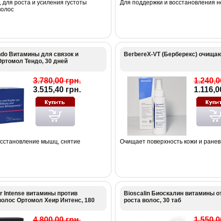
 для роста и усиления густоты
Для поддержки и восстановления 
волос
ndo Витамины для связок и
BerbereX-VT (Берберекс) очища
ртомол Тендо, 30 дней
3.780,00 грн.
1.240,0
3.515,40 грн.
1.116,0
осстановление мышц, снятие
Очищает поверхность кожи и ранев
r Intense витамины против
Bioscalin Биоскалин витамины о
олос Ортомол Хеир Интенс, 180
роста волос, 30 таб
4.800,00 грн.
1.550,0