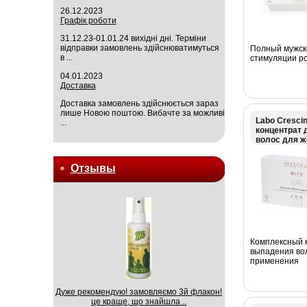
26.12.2023
Графік роботи
31.12.23-01.01.24 вихідні дні. Терміни
відправки замовлень здійснюватимуться
Полный мужско
в ...
стимуляции ро
04.01.2023
Доставка
Доставка замовлень здійснюється зараз
лише Новою поштою. Вибачте за можливі
Labo Crescin
...
концентрат 
волос для 
Отзывы
Комплексный к
выпадения вол
применения
Дуже рекомендую! замовляємо 3й флакон!
це краще, що знайшла ..