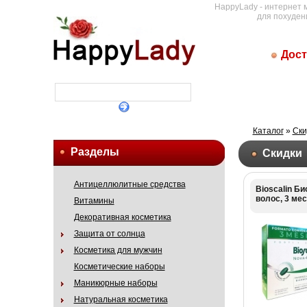
HappyLady - интернет 
для похуден
Дост
Каталог
»
Ски
Разделы
Скидки
Антицеллюлитные средства
Bioscalin Б
волос, 3 ме
Витамины
Декоративная косметика
Защита от солнца
Косметика для мужчин
Косметические наборы
Маникюрные наборы
Натуральная косметика