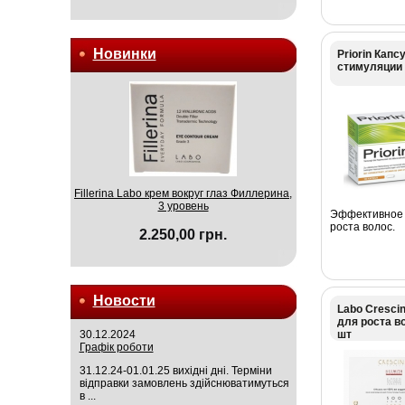
Новинки
Priorin Кап
стимуляции 
Fillerina Labo крем вокруг глаз Филлерина,
3 уровень
Эффективное 
роста волос.
2.250,00 грн.
Новости
Labo Cresci
для роста во
30.12.2024
шт
Графік роботи
31.12.24-01.01.25 вихідні дні. Терміни
відправки замовлень здійснюватимуться
в ...