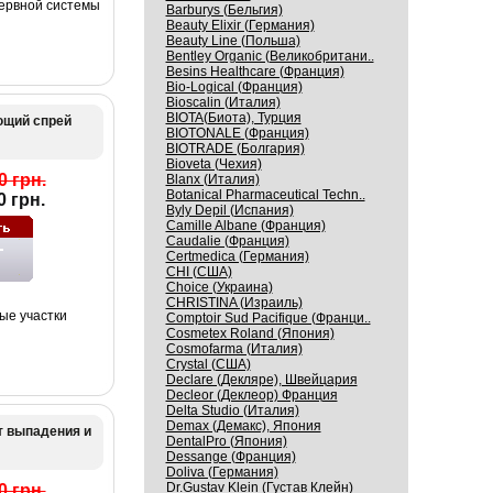
нервной системы
Barburys (Бельгия)
Beauty Elixir (Германия)
Beauty Line (Польша)
Bentley Organic (Великобритани..
Besins Healthcare (Франция)
Bio-Logical (Франция)
Bioscalin (Италия)
BIOTA(Биота), Турция
ющий спрей
BIOTONALE (Франция)
BIOTRADE (Болгария)
Bioveta (Чехия)
0 грн.
Blanx (Италия)
Botanical Pharmaceutical Techn..
0 грн.
Byly Depil (Испания)
Camille Albane (Франция)
Caudalie (Франция)
Certmedica (Германия)
CHI (США)
Choice (Украина)
CHRISTINA (Израиль)
ые участки
Comptoir Sud Pacifique (Франци..
Cosmetex Roland (Япония)
Cosmofarma (Италия)
Crystal (США)
Declare (Декляре), Швейцария
Decleor (Деклеор) Франция
Delta Studio (Италия)
Demax (Демакс), Япония
т выпадения и
DentalPro (Япония)
Dessange (Франция)
Doliva (Германия)
Dr.Gustav Klein (Густав Клейн)
0 грн.