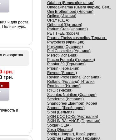
Odaban (Великобритания)
OmegaPharma (Омега Фарма), Бел..
Omi Brotherhood (Япония)
Optima (Италия)
ORLY (США)
ния и для роста
Orthomol (Ортомол)
. Полный курс.
Parfum Gres (Франция)
PETITFEE (Корея)
PharmaTheiss cosmetics (Герман..
Phytodess (Франция)
Phytomer (Франция)
Piel Cosmetics (Украина)
я сыворотка
Pierrot (Испания)
Placen Formula (Германия)
Plantur 39 (Германия)
Priorin (Германия)
0 грн.
Reveur (Япония)
0 грн.
Revlon Professional (Испания)
Rolland (Ролланд), Италия
Rominale (Италия)
RYOR (Чехия)
Scientec Nutrition (Франция)
Sesderma (Испания)
Shangpree(Шангпри), Корея
Shonen (Швейцария)
тичность и
Sibel (Бельгия)
SKIN DOCTORS (Австралия)
SKIN IN BALANCE (Германия)
Solgar (США)
Sosu (Япония)
Spirig (Шпириг), Швейцария
Spitzner (Шпицнер), Германия