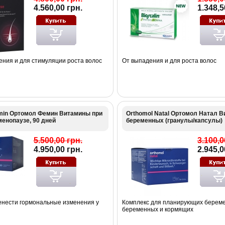
4.560,00 грн.
1.348,5
ния и для стимуляции роста волос
От выпадения и для роста волос
min Ортомол Фемин Витамины при
Orthomol Natal Ортомол Натал 
менопаузе, 90 дней
беременных (гранулы/капсулы)
5.500,00 грн.
3.100,0
4.950,00 грн.
2.945,0
енести гормональные изменения у
Комплекс для планирующих береме
беременных и кормящих