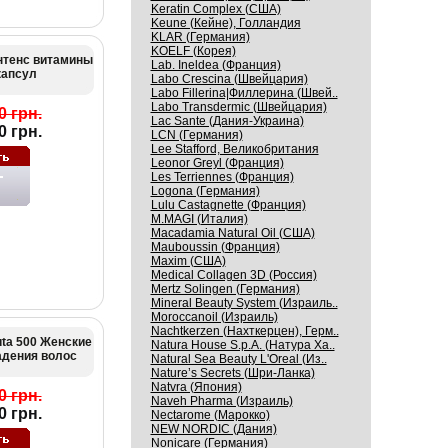
Keratin Complex (США)
Keune (Кейне), Голландия
KLAR (Германия)
KOELF (Корея)
Интенс витамины
Lab. Ineldea (Франция)
капсул
Labo Crescina (Швейцария)
Labo Fillerina|Филлерина (Швей..
Labo Transdermic (Швейцария)
0 грн.
Lac Sante (Дания-Украина)
0 грн.
LCN (Германия)
Lee Stafford, Великобритания
Leonor Greyl (Франция)
Les Terriennes (Франция)
Logona (Германия)
Lulu Castagnette (Франция)
M.MAGI (Италия)
Macadamia Natural Oil (США)
Mauboussin (Франция)
Maxim (США)
Medical Collagen 3D (Россия)
Mertz Solingen (Германия)
Mineral Beauty System (Израиль..
Moroccanoil (Израиль)
Nachtkerzen (Нахткерцен), Герм..
uta 500 Женские
Natura House S.p.A. (Натура Ха..
адения волос
Natural Sea Beauty L'Oreal (Из..
Nature’s Secrets (Шри-Ланка)
Natvra (Япония)
0 грн.
Naveh Pharma (Израиль)
0 грн.
Nectarome (Марокко)
NEW NORDIC (Дания)
Nonicare (Германия)