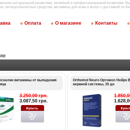
магазин натуральной косметики, лечебной и профессиональной косметики. Вы
ия, антицеллюлитные средства, витамины для кожи и волос с доставкой по Ки
авка
Оплата
О магазине
Контакты
дки
иоскалин витамины от выпадения
Orthomol Neuro Ортомол Нейро 
сяца
нервной системы, 30 дн
3.250,00 грн.
1.850,0
3.087,50 грн.
1.628,0