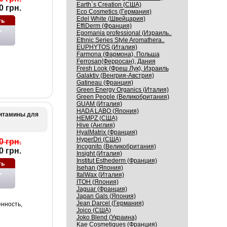
Earth`s Creation (США)
0 грн.
Eco Cosmetics (Германия)
Edel White (Швейцария)
EffiDerm (Франция)
Egomania professional (Израиль..
Ethnic Series Style Aromathera..
EUPHYTOS (Италия)
Farmona (Фармона), Польша
Ferrosan(Ферросан), Дания
Fresh Look (Фреш Лук), Израиль
Galaktiv (Венгрия-Австрия)
Gatineau (Франция)
Green Energy Organics (Италия)
Green People (Великобритания)
GUAM (Италия)
HADA LABO (Япония)
Витамины для
HEMPZ (США)
Hive (Англия)
HyalMatrix (Франция)
HyperDri (США)
0 грн.
Incognito (Великобритания)
0 грн.
Insight (Италия)
Institut Esthederm (Франция)
Isehan (Япония)
ItalWax (Италия)
ITOH (Япония)
Jaguar (Франция)
Japan Gals (Япония)
Jean Darcel (Германия)
нность,
Joico (США)
Joko Blend (Украина)
Kaе Cosmеtiques (Франция)