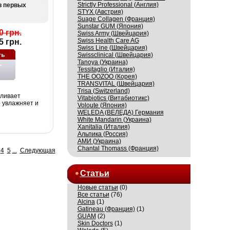
Strictly Professional (Англия)
в первых
STYX (Австрия)
Suage Collagen (Франция)
Sunstar GUM (Япония)
0 грн.
Swiss Army (Швейцария)
Swiss Health Care AG
5 грн.
Swiss Line (Швейцария)
Swissсlinical (Швейцария)
Tanoya (Украина)
Tessitaglio (Италия)
THE OOZOO (Корея)
TRANSVITAL (Швейцария)
Trisa (Switzerland)
вливает
Vitabiotics (Витабиотикс)
 увлажняет и
Voloute (Япония)
WELEDA (ВЕЛЕДА) Германия
White Mandarin (Украина)
Xanitalia (Италия)
Альпика (Россия)
АМИ (Украина)
Сhantal Thomass (Франция)
4
5
...
Следующая
Статьи
Новые статьи
(0)
Все статьи
(76)
Alcina
(1)
Gatineau (Франция)
(1)
GUAM
(2)
Skin Doctors
(1)