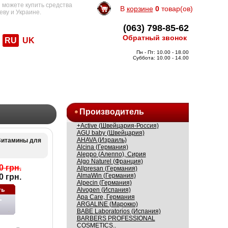
 можете купить средства
В
корзине
0
товар(ов)
еву и Украине.
(063) 798-85-62
Обратный звонок
RU
UK
Пн - Пт: 10.00 - 18.00
Суббота: 10.00 - 14.00
Производитель
+Active (Швейцария-Россия)
AGU baby (Швейцария)
AHAVA (Израиль)
Витамины для
Alcina (Германия)
Aleppo (Алеппо), Сирия
Algo Naturel (Франция)
0 грн.
Allpresan (Германия)
AlmaWin (Германия)
0 грн.
Alpecin (Германия)
Alvogen (Испания)
Apa Care, Германия
ARGALINE (Марокко)
BABE Laboratorios (Испания)
BARBERS PROFESSIONAL
COSMETICS..