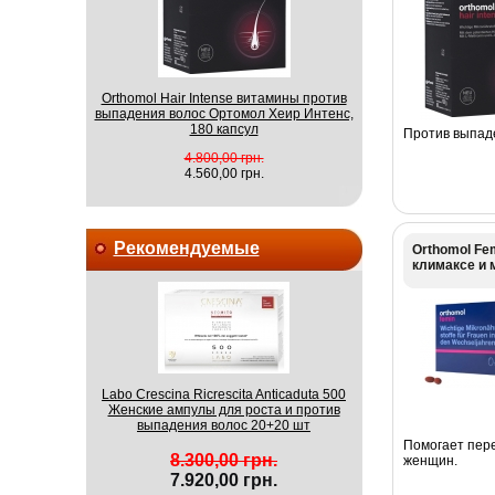
Orthomol Hair Intense витамины против
выпадения волос Ортомол Хеир Интенс,
180 капсул
Против выпаде
4.800,00 грн.
4.560,00 грн.
Рекомендуемые
Orthomol Fe
климаксе и 
Labo Crescina Ricrescita Anticaduta 500
Женские ампулы для роста и против
выпадения волос 20+20 шт
Помогает пер
8.300,00 грн.
женщин.
7.920,00 грн.