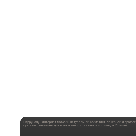
HappyLady - интернет магазин натуральной косметики, лечебной и профе
средства, витамины для кожи и волос с доставкой по Киеву и Украине.