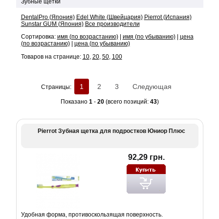
Зубные щетки
DentalPro (Япония)
Edel White (Швейцария)
Pierrot (Испания)
Sunstar GUM (Япония)
Все производители
Сортировка:
имя (по возрастанию)
|
имя (по убыванию)
|
цена
(по возрастанию)
|
цена (по убыванию)
Товаров на странице:
10
,
20
,
50
,
100
1
2
3
Следующая
Страницы:
Показано
1
-
20
(всего позиций:
43
)
Pierrot Зубная щетка для подростков Юниор Плюс
92,29 грн.
Удобная форма, противоскользящая поверхность.