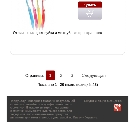
Отлично очищает зубки и межзубные пространства.
1
2
3
Следующая
Страницы:
Показано
1
-
20
(всего позиций:
43
)
HappyLady - интернет магазин натуральной
Скидки и акции в соцсетях
косметики, лечебной и профессиональной
косметики. В нашем интернет магазине
косметики Вы можете купить средства для
похудения, антицеллюлитные средства,
витамины для кожи и волос с доставкой по Киеву и Украине.