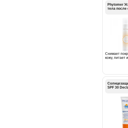
Phytomer У
тела после
Снимает покр
кожу, питает 
Солнцезащи
SPF 30 Decla