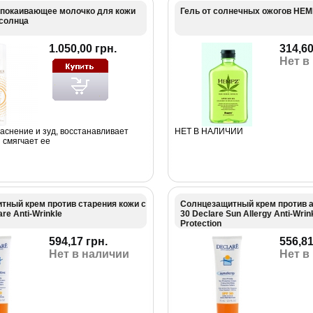
спокаивающее молочко для кожи
Гель от солнечных ожогов HEM
 солнца
1.050,00 грн.
314,60
Нет в
аснение и зуд, восстанавливает
НЕТ В НАЛИЧИИ
и смягчает ее
тный крем против старения кожи с
Солнцезащитный крем против 
re Anti-Wrinkle
30 Declare Sun Allergy Anti-Wrin
Protection
594,17 грн.
556,81
Нет в наличии
Нет в