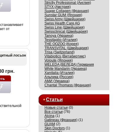
Strictly Professional (Англия)
STYX (Австрия)
Suage Collagen (Франция)
Sunstar GUM (Япония)
Swiss Army (Швейцария)
Swiss Health Care AG
сстанавливает
Swiss Line (Швейцария)
ает от
Swissсlinical (Швейцария)
Tanoya (Украина)
Tessitaglio (Италия)
THE OOZOO (Корея)
TRANSVITAL (Швейцария)
Trisa (Switzerland)
щитный лосьон
Vitabiotics (Витабиотикс)
Voloute (Япония)
WELEDA (ВЕЛЕДА) Германия
White Mandarin (Украина)
80 грн.
Xanitalia (Италия)
Альпика (Россия)
АМИ (Украина)
Сhantal Thomass (Франция)
Статьи
вствительной
Новые статьи
(0)
Все статьи
(76)
Alcina
(1)
Gatineau (Франция)
(1)
GUAM
(2)
Skin Doctors
(1)