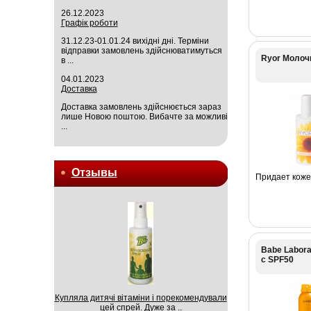
26.12.2023
Графік роботи
31.12.23-01.01.24 вихідні дні. Терміни
відправки замовлень здійснюватимуться
Ryor Молочк
в ...
04.01.2023
Доставка
Доставка замовлень здійснюється зараз
лише Новою поштою. Вибачте за можливі
...
Отзывы
Придает коже 
Babe Labora
с SPF50
Купляла дитячі вітаміни і порекомендували
цей спрей. Дуже за ..