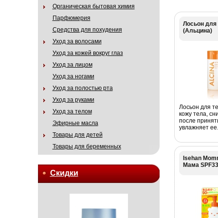
Органическая бытовая химия
Парфюмерия
Лосьон для 
Средства для похудения
(Альцина)
Уход за волосами
Уход за кожей вокруг глаз
Уход за лицом
Уход за ногами
Уход за полостью рта
Уход за руками
Лосьон для те
Уход за телом
кожу тела, с
после принят
Эфирные масла
увлажняет ее.
Товары для детей
Товары для беременных
Isehan Mom
Мама SPF3
Скидки