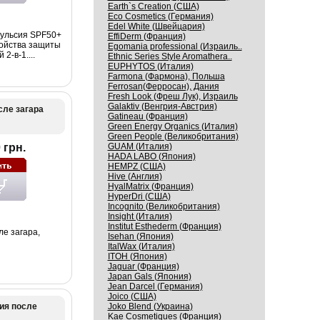
Earth`s Creation (США)
Eco Cosmetics (Германия)
Edel White (Швейцария)
ульсия SPF50+
EffiDerm (Франция)
ойства защиты
Egomania professional (Израиль..
2-в-1....
Ethnic Series Style Aromathera..
EUPHYTOS (Италия)
Farmona (Фармона), Польша
Ferrosan(Ферросан), Дания
Fresh Look (Фреш Лук), Израиль
Galaktiv (Венгрия-Австрия)
ле загара
Gatineau (Франция)
Green Energy Organics (Италия)
Green People (Великобритания)
 грн.
GUAM (Италия)
HADA LABO (Япония)
HEMPZ (США)
Hive (Англия)
HyalMatrix (Франция)
HyperDri (США)
Incognito (Великобритания)
Insight (Италия)
Institut Esthederm (Франция)
е загара,
Isehan (Япония)
ItalWax (Италия)
ITOH (Япония)
Jaguar (Франция)
Japan Gals (Япония)
Jean Darcel (Германия)
Joico (США)
ия после
Joko Blend (Украина)
Kaе Cosmеtiques (Франция)