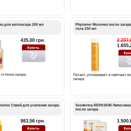
о для автозагара 200 мл
Phytomer Молочко после загара
тела 250 мл
435,00 грн.
2.207,
1.655,
оттенок загара.
Питает, успокаивает и смягчает к
загара.
torios Спрей для усиления загара
Sesderma REPASKIN Липосома
после загара
983,56 грн.
1.500,