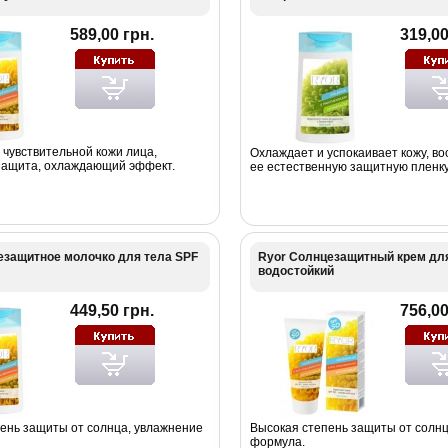
589,00 грн.
319,00
 чувствительной кожи лица,
Охлаждает и успокаивает кожу, в
защита, охлаждающий эффект.
ее естественную защитную пленку
езащитное молочко для тела SPF
Ryor Солнцезащитный крем для
водостойкий
449,50 грн.
756,00
ень защиты от солнца, увлажнение
Высокая степень защиты от солнц
формула.