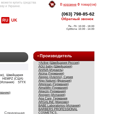
 можете купить средства
В
корзине
0
товар(ов)
еву и Украине.
(063) 798-85-62
Обратный звонок
RU
UK
Пн - Пт: 10.00 - 18.00
Суббота: 10.00 - 14.00
Производитель
+Active (Швейцария-Россия)
AGU baby (Швейцария)
AHAVA (Израиль)
Alcina (Германия)
яре), Швейцария
Aleppo (Алеппо), Сирия
HEMPZ (США)
Algo Naturel (Франция)
(Испания)
STYX
Allpresan (Германия)
AlmaWin (Германия)
Alpecin (Германия)
ыванию)
Alvogen (Испания)
Apa Care, Германия
ARGALINE (Марокко)
BABE Laboratorios (Испания)
BARBERS PROFESSIONAL
Следующая
COSMETICS..