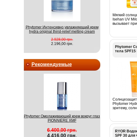
Мягкий солнц
Isehan UV Mil
вызывает при
Phytomer Интенсивно увлажняющий крем
hydra original thirst-relief melting cream
2.928,00 грн.
2.196,00 грн.
Phytomer С
тела SPF15 
Рекомендуемые
Солнцезащитн
Phytomer Hydr
эритему, солн
Phytomer Омолаживающий крем вокруг глаз
PIONNIERE XMF
6.400,00 грн.
RYOR Водос
4.416,00 грн.
SPF 30 для