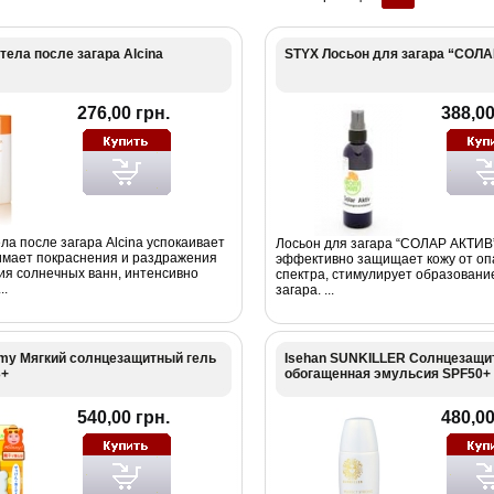
тела после загара Alcina
STYX Лосьон для загара “СОЛ
276,00 грн.
388,00
ла после загара Alcina успокаивает
Лосьон для загара “СОЛАР АКТИВ
нимает покраснения и раздражения
эффективно защищает кожу от оп
ия солнечных ванн, интенсивно
спектра, стимулирует образовани
..
загара. ...
my Мягкий солнцезащитный гель
Isehan SUNKILLER Солнцезащи
3+
обогащенная эмульсия SPF50+
540,00 грн.
480,00