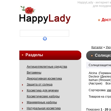
HappyLady - интернет 
для похуден
Дост
Каталог
»
Ухо
Разделы
Солнце
Солнцезащитны
Антицеллюлитные средства
Витамины
Alcina (Герман
Decleor (Декле
Декоративная косметика
Isehan (Япония
(Австрия)
Все
Защита от солнца
Сортировка:
им
Косметика для мужчин
Косметические наборы
Товаров на стр
Маникюрные наборы
Натуральная косметика
Показано
1
-
20
(