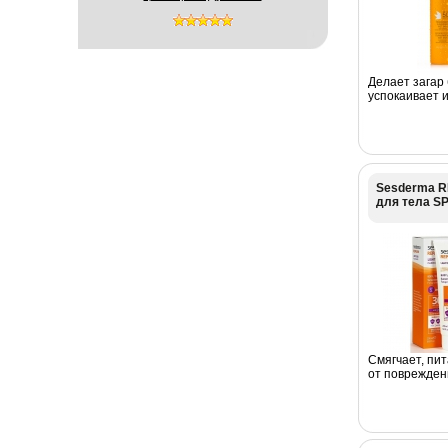
Делает загар
успокаивает 
Sesderma R
для тела SP
Смягчает, пит
от поврежден