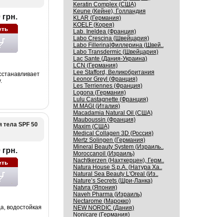
Keratin Complex (США)
Keune (Кейне), Голландия
 грн.
KLAR (Германия)
KOELF (Корея)
Lab. Ineldea (Франция)
Labo Crescina (Швейцария)
Labo Fillerina|Филлерина (Швей..
Labo Transdermic (Швейцария)
Lac Sante (Дания-Украина)
LCN (Германия)
Lee Stafford, Великобритания
осстанавливает
Leonor Greyl (Франция)
.
Les Terriennes (Франция)
Logona (Германия)
Lulu Castagnette (Франция)
M.MAGI (Италия)
Macadamia Natural Oil (США)
Mauboussin (Франция)
 тела SPF 50
Maxim (США)
Medical Collagen 3D (Россия)
Mertz Solingen (Германия)
Mineral Beauty System (Израиль..
 грн.
Moroccanoil (Израиль)
Nachtkerzen (Нахткерцен), Герм..
Natura House S.p.A. (Натура Ха..
Natural Sea Beauty L'Oreal (Из..
Nature’s Secrets (Шри-Ланка)
Natvra (Япония)
Naveh Pharma (Израиль)
Nectarome (Марокко)
а, водостойкая
NEW NORDIC (Дания)
Nonicare (Германия)