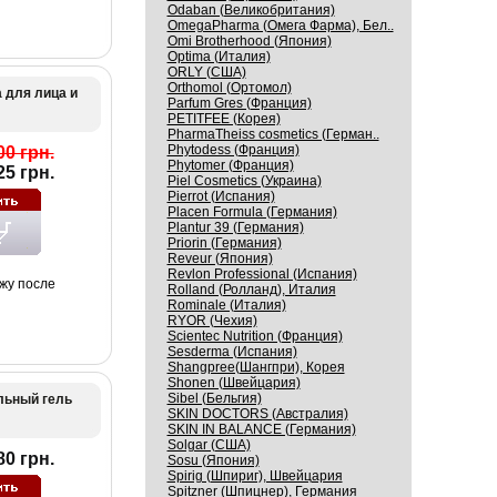
Odaban (Великобритания)
OmegaPharma (Омега Фарма), Бел..
Omi Brotherhood (Япония)
Optima (Италия)
ORLY (США)
Orthomol (Ортомол)
 для лица и
Parfum Gres (Франция)
PETITFEE (Корея)
PharmaTheiss cosmetics (Герман..
Phytodess (Франция)
00 грн.
Phytomer (Франция)
25 грн.
Piel Cosmetics (Украина)
Pierrot (Испания)
Placen Formula (Германия)
Plantur 39 (Германия)
Priorin (Германия)
Reveur (Япония)
Revlon Professional (Испания)
ожу после
Rolland (Ролланд), Италия
Rominale (Италия)
RYOR (Чехия)
Scientec Nutrition (Франция)
Sesderma (Испания)
Shangpree(Шангпри), Корея
Shonen (Швейцария)
Sibel (Бельгия)
льный гель
SKIN DOCTORS (Австралия)
SKIN IN BALANCE (Германия)
Solgar (США)
80 грн.
Sosu (Япония)
Spirig (Шпириг), Швейцария
Spitzner (Шпицнер), Германия