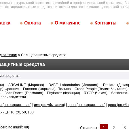
магазин натуральной косметики, лечебной и профессиональной косметики. Вы
ия, антицеллюлитные средства, витамины для кожи и волос с доставкой по Ки
авка
Оплата
О магазине
Контакты
д за телом
» Солнцезащитные средства
защитные средства
е средства
ия)
ARGALINE (Марокко)
BABE Laboratorios (Испания)
Declare (Декл
ор) Франция
Farmona (Фармона), Польша
Green People (Великобритания)
)
Jean Darcel (Германия)
Phytomer (Франция)
RYOR (Чехия)
Sesderma 
 производители
я (по возрастанию)
|
имя (по убыванию)
|
цена (по возрастанию)
|
цена (по уб
анице:
10
,
20
,
50
,
100
всего позиций:
49
)
1
2
3
Страницы: