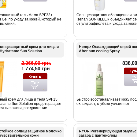
езащитный гель Мама SPF33+
Солнцезащитная обогащенная эм
d Gel по уходу за кожей, который не
Isehan SUNKILLER объединяет св
выкания.
от ультрафиолета и ухода за кожей 
олнцезащитный крем для лица и
Hempz Охлаждающий спрей пос
Hydratante Sun Solution
After sun cooling Spray
2.366,00 грн.
838,00
1.774,50 грн.
ый крем для лица и тела SPF15
Быстро восстанавливает кожу посл
atante Sun Solution предотвращает
охлаждает, глубоко увлажняет.
ечные ожоги, раздражение....
тойкое солнцезащитное молочко
RYOR Регенерирующая эмульс
 чувствительной кожи
загара с пантенолом