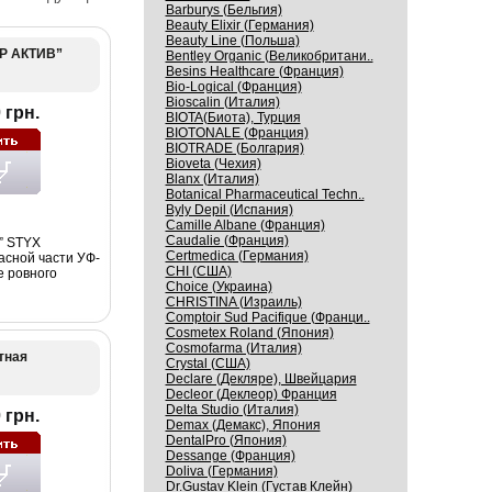
Barburys (Бельгия)
Beauty Elixir (Германия)
Beauty Line (Польша)
АР АКТИВ”
Bentley Organic (Великобритани..
Besins Healthcare (Франция)
Bio-Logical (Франция)
Bioscalin (Италия)
 грн.
BIOTA(Биота), Турция
BIOTONALE (Франция)
BIOTRADE (Болгария)
Bioveta (Чехия)
Blanx (Италия)
Botanical Pharmaceutical Techn..
Byly Depil (Испания)
Camille Albane (Франция)
Caudalie (Франция)
” STYX
Certmedica (Германия)
асной части УФ-
CHI (США)
е ровного
Choice (Украина)
CHRISTINA (Израиль)
Comptoir Sud Pacifique (Франци..
Cosmetex Roland (Япония)
Cosmofarma (Италия)
тная
Crystal (США)
Declare (Декляре), Швейцария
Decleor (Деклеор) Франция
Delta Studio (Италия)
 грн.
Demax (Демакс), Япония
DentalPro (Япония)
Dessange (Франция)
Doliva (Германия)
Dr.Gustav Klein (Густав Клейн)