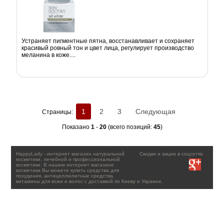
Устраняет пигментные пятна, восстанавливает и сохраняет
красивый ровный тон и цвет лица, регулирует производство
меланина в коже....
1
2
3
Следующая
Страницы:
Показано
1
-
20
(всего позиций:
45
)
HappyLady - интернет магазин натуральной
Скидки и акции в соцсетях
косметики, лечебной и профессиональной
косметики. В нашем интернет магазине
косметики Вы можете купить средства для
похудения, антицеллюлитные средства,
витамины для кожи и волос с доставкой по Киеву и Украине.