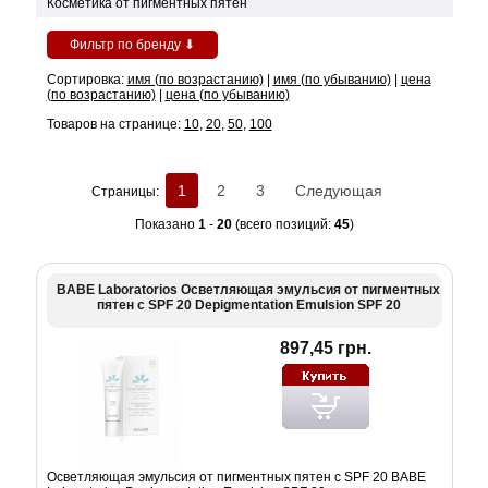
Косметика от пигментных пятен
Фильтр по бренду ⬇
Сортировка:
имя (по возрастанию)
|
имя (по убыванию)
|
цена
(по возрастанию)
|
цена (по убыванию)
Товаров на странице:
10
,
20
,
50
,
100
1
2
3
Следующая
Страницы:
Показано
1
-
20
(всего позиций:
45
)
BABE Laboratorios Осветляющая эмульсия от пигментных
пятен с SPF 20 Depigmentation Emulsion SPF 20
897,45 грн.
Осветляющая эмульсия от пигментных пятен с SPF 20 BABE