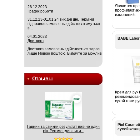
Является пре
26.12.2023
профилактики
Графік роботи
изменений.
31.12.23-01.01.24 вихідні дні. Терміни
відправки замовлень здійснюватимуться
в ...
04.01.2023
BABE Labora
Доставка
Доставка замовлень здійснюється зараз
лише Новою поштою. Вибачте за можливі
...
Отзывы
Крем для рук 
рекомендован
сухой кожи рук
Piel Cosmet
Гарний та стійкий результат вже не один
сухой кожи 
рік. Рекомендую пити ..