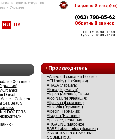
 можете купить средства
В
корзине
0
товар(ов)
еву и Украине.
(063) 798-85-62
Обратный звонок
RU
UK
Пн - Пт: 10.00 - 18.00
Суббота: 10.00 - 14.00
Производитель
+Active (Швейцария-Россия)
AGU baby (Швейцария)
udalie (Франция)
AHAVA (Израиль)
(Германия)
Alcina (Германия)
y Organics
Aleppo (Алеппо), Сирия
an Darcel
Algo Naturel (Франция)
Medical Collagen
Allpresan (Германия)
al Sea Beauty
AlmaWin (Германия)
osmetics
Alpecin (Германия)
KIN DOCTORS
Alvogen (Испания)
оизводители
Apa Care, Германия
ARGALINE (Марокко)
ыванию)
BABE Laboratorios (Испания)
BARBERS PROFESSIONAL
COSMETICS..