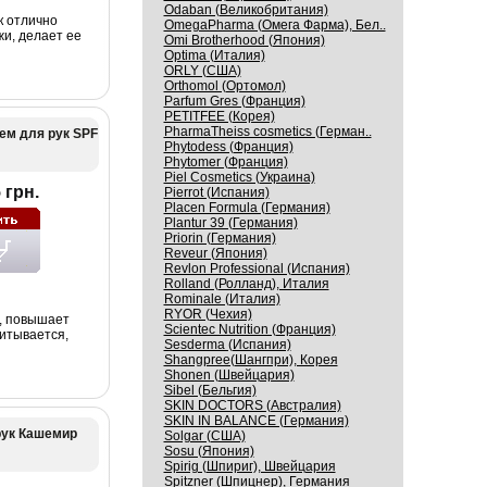
Odaban (Великобритания)
к отлично
OmegaPharma (Омега Фарма), Бел..
и, делает ее
Omi Brotherhood (Япония)
Optima (Италия)
ORLY (США)
Orthomol (Ортомол)
Parfum Gres (Франция)
PETITFEE (Корея)
PharmaTheiss cosmetics (Герман..
рем для рук SPF
Phytodess (Франция)
Phytomer (Франция)
Piel Cosmetics (Украина)
 грн.
Pierrot (Испания)
Placen Formula (Германия)
Plantur 39 (Германия)
Priorin (Германия)
Reveur (Япония)
Revlon Professional (Испания)
Rolland (Ролланд), Италия
Rominale (Италия)
RYOR (Чехия)
, повышает
Scientec Nutrition (Франция)
питывается,
Sesderma (Испания)
Shangpree(Шангпри), Корея
Shonen (Швейцария)
Sibel (Бельгия)
SKIN DOCTORS (Австралия)
SKIN IN BALANCE (Германия)
рук Кашемир
Solgar (США)
Sosu (Япония)
Spirig (Шпириг), Швейцария
Spitzner (Шпицнер), Германия