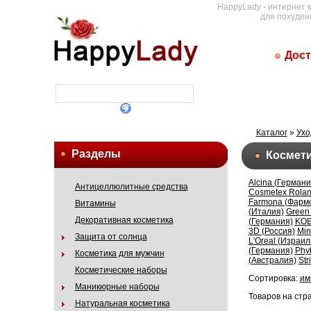
HappyLady - интернет 
для похуден
Дост
Каталог
»
Ухо
Разделы
Космети
Alcina (Германи
Антицеллюлитные средства
Cosmetex Rolan
Farmona (Фарм
Витамины
(Италия)
Green
Декоративная косметика
(Германия)
KOE
3D (Россия)
Min
Защита от солнца
L'Oreal (Израил
(Германия)
Phy
Косметика для мужчин
(Австралия)
Str
Косметические наборы
Сортировка:
им
Маникюрные наборы
Товаров на стр
Натуральная косметика