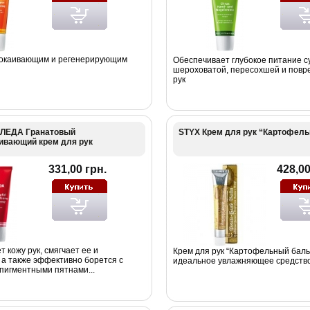
покаивающим и регенерирующим
Обеспечивает глубокое питание с
шероховатой, пересохшей и повр
рук
ЛЕДА Гранатовый
STYX Крем для рук “Картофел
ивающий крем для рук
331,00 грн.
428,00
т кожу рук, смягчает ее и
Крем для рук “Картофельный бал
 а также эффективно борется с
идеальное увлажняющее средство 
пигментными пятнами...