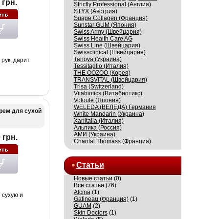
 грн.
Strictly Professional (Англия)
STYX (Австрия)
Suage Collagen (Франция)
Sunstar GUM (Япония)
Swiss Army (Швейцария)
Swiss Health Care AG
Swiss Line (Швейцария)
Swissсlinical (Швейцария)
Tanoya (Украина)
 рук, дарит
Tessitaglio (Италия)
THE OOZOO (Корея)
TRANSVITAL (Швейцария)
Trisa (Switzerland)
Vitabiotics (Витабиотикс)
Voloute (Япония)
WELEDA (ВЕЛЕДА) Германия
крем для сухой
White Mandarin (Украина)
Xanitalia (Италия)
Альпика (Россия)
АМИ (Украина)
 грн.
Сhantal Thomass (Франция)
Статьи
Новые статьи
(0)
Все статьи
(76)
Alcina
(1)
 сухую и
Gatineau (Франция)
(1)
GUAM
(2)
Skin Doctors
(1)