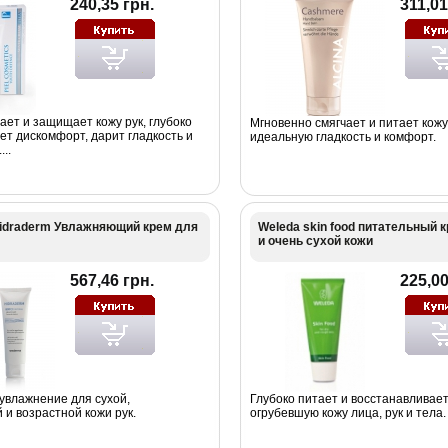
240,35 грн.
311,01
ет и защищает кожу рук, глубоко
Мгновенно смягчает и питает кожу
ет дискомфорт, дарит гладкость и
идеальную гладкость и комфорт.
..
idraderm Увлажняющий крем для
Weleda skin food питательный 
и очень сухой кожи
567,46 грн.
225,00
увлажнение для сухой,
Глубоко питает и восстанавливает
и возрастной кожи рук.
огрубевшую кожу лица, рук и тела.