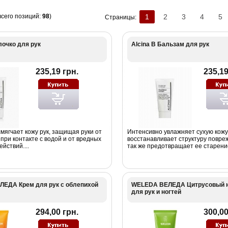
всего позиций:
98
)
1
2
3
4
5
Страницы:
лочко для рук
Alcina B Бальзам для рук
235,19 грн.
235,19
мягчает кожу рук, защищая руки от
Интенсивно увлажняет сухую кожу 
при контакте с водой и от вредных
восстанавливает структуру повре
йствий....
так же предотвращает ее старение.
ЕДА Крем для рук с облепихой
WELEDA ВЕЛЕДА Цитрусовый н
для рук и ногтей
294,00 грн.
300,00