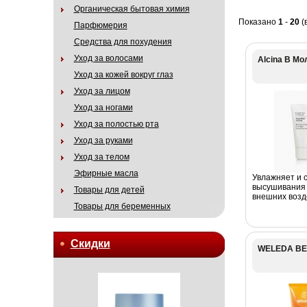
Органическая бытовая химия
Показано
1
-
20
(
Парфюмерия
Средства для похудения
Уход за волосами
Alcina B Мо
Уход за кожей вокруг глаз
Уход за лицом
Уход за ногами
Уход за полостью рта
Уход за руками
Уход за телом
Эфирные масла
Увлажняет и с
высушивания 
Товары для детей
внешних возде
Товары для беременных
Скидки
WELEDA ВЕЛ