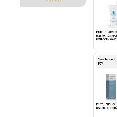
Восстанавлива
питает, снима
мягкость коже..
Sesderma H
рук
Интенсивное 
обезвоженной 