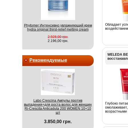
Обладает ус
Phytomer Интенсивно увлажняющий крем
воздействием
hydra original thirst-relief melting cream
2.928,00 грн.
2.196,00 грн.
WELEDA ВЕ
восстанавл
Рекомендуемые
Labo Crescina Ампулы против
Глубоко питае
выпадения+для роста волос для женщин
омолаживает,
Ri-Crescita Anticaduta 200 WOMEN 10+10
возрастными 
шт
3.850,00 грн.