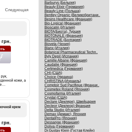
Barburys (Бельгия)
Beauty Elixir (Германия)
Следующая
Beauty Line (Польша)
Bentley Organic (Великобритани..
Besins Healthcare (Франция)
Bio-Logical (Франция)
Bioscalin (Италия)
BIOTA(Биота), Турция
BIOTONALE (Франция)
BIOTRADE (Болгария)
 грн.
Bioveta (Чехия)
Blanx (Италия)
Botanical Pharmaceutical Techn..
Byly Depil (Испания)
Camille Albane (Франция)
Caudalie (Франция)
Certmedica (Германия)
CHI (США)
рук,
Choice (Украина)
жденной кожи, а
CHRISTINA (Израиль)
...
Comptoir Sud Pacifique (Франци..
Cosmetex Roland (Япония)
Cosmofarma (Италия)
Crystal (США)
Declare (Декляре), Швейцария
Decleor (Деклеор) Франция
очной крем
Delta Studio (Италия)
Demax (Демакс), Япония
DentalPro (Япония)
 грн.
Dessange (Франция)
Doliva (Германия)
Dr.Gustav Klein (Густав Клейн)