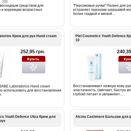
восходным средством для
"Персиковые ручки" Пилинг для ру
 и коррекции возрастных
устраняет признаки шершавой кож
более гладкой и мягкой....
torios Крем для рук Hand cream
Piel Cosmetics Youth Defence К
10
252,95 грн.
240,35
Восстанавливает нежную кожу рук
BABE Laboratorios Hand cream
эластичность, смягчает, быстро в
о использовать для восстановления
глубоко питает и увлажняет....
.
ics Youth Defence Ultra Крем для
Alcina Cashmere Бальзам для 
рук