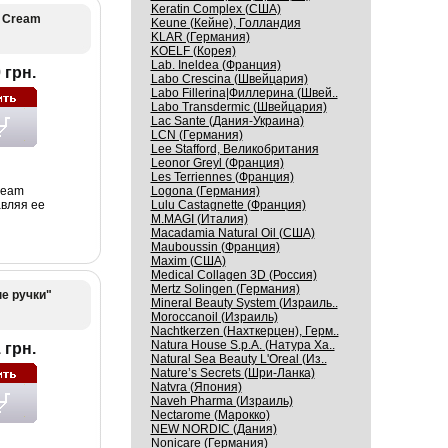
Keratin Complex (США)
d Cream
Keune (Кейне), Голландия
KLAR (Германия)
KOELF (Корея)
Lab. Ineldea (Франция)
 грн.
Labo Crescina (Швейцария)
Labo Fillerina|Филлерина (Швей..
Labo Transdermic (Швейцария)
Lac Sante (Дания-Украина)
LCN (Германия)
Lee Stafford, Великобритания
Leonor Greyl (Франция)
Les Terriennes (Франция)
ream
Logona (Германия)
авляя ее
Lulu Castagnette (Франция)
M.MAGI (Италия)
Macadamia Natural Oil (США)
Mauboussin (Франция)
Maxim (США)
Medical Collagen 3D (Россия)
Mertz Solingen (Германия)
е ручки"
Mineral Beauty System (Израиль..
Moroccanoil (Израиль)
Nachtkerzen (Нахткерцен), Герм..
Natura House S.p.A. (Натура Ха..
 грн.
Natural Sea Beauty L'Oreal (Из..
Nature’s Secrets (Шри-Ланка)
Natvra (Япония)
Naveh Pharma (Израиль)
Nectarome (Марокко)
NEW NORDIC (Дания)
Nonicare (Германия)