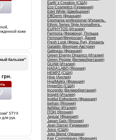
Earth`s Creation (США)
Eco Cosmetics (Германия)
Edel White (Швейцария)
EffiDerm (Франция)
Egomania professional (Израиль..
Ethnic Series Style Aromathera..
ухой,
EUPHYTOS (Италия)
ежденной коже
Farmona (Фармона), Польша
Ferrosan(Ферросан), Дания
Fresh Look (Фреш Лук), Израиль
Galaktiv (Венгрия-Австрия)
Gatineau (Франция)
Green Energy Organics (Италия)
ьный бальзам”
Green People (Великобритания)
GUAM (Италия)
HADA LABO (Япония)
HEMPZ (США)
 грн.
Hive (Англия)
HyalMatrix (Франция)
HyperDri (США)
Incognito (Великобритания)
Insight (Италия)
Institut Esthederm (Франция)
Isehan (Япония)
ItalWax (Италия)
ITOH (Япония)
ьзам” STYX
Jaguar (Франция)
для рук.
Japan Gals (Япония)
Jean Darcel (Германия)
Joico (США)
Joko Blend (Украина)
Kaе Cosmеtiques (Франция)