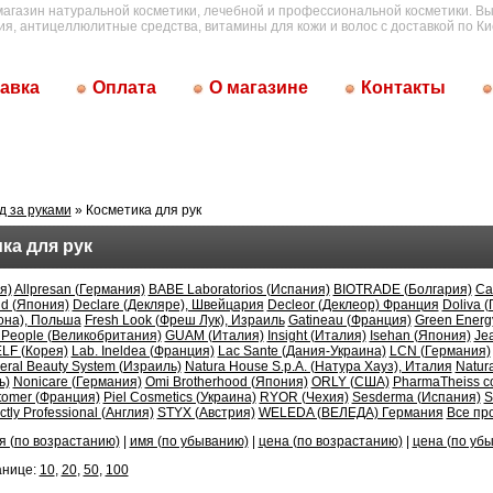
магазин натуральной косметики, лечебной и профессиональной косметики. Вы
ия, антицеллюлитные средства, витамины для кожи и волос с доставкой по Ки
авка
Оплата
О магазине
Контакты
д за руками
» Косметика для рук
ка для рук
я)
Allpresan (Германия)
BABE Laboratorios (Испания)
BIOTRADE (Болгария)
Ca
d (Япония)
Declare (Декляре), Швейцария
Decleor (Деклеор) Франция
Doliva 
она), Польша
Fresh Look (Фреш Лук), Израиль
Gatineau (Франция)
Green Energ
 People (Великобритания)
GUAM (Италия)
Insight (Италия)
Isehan (Япония)
Je
LF (Корея)
Lab. Ineldea (Франция)
Lac Sante (Дания-Украина)
LCN (Германия)
eral Beauty System (Израиль)
Natura House S.p.A. (Натура Хауз), Италия
Natur
ь)
Nonicare (Германия)
Omi Brotherhood (Япония)
ORLY (США)
PharmaTheiss c
tomer (Франция)
Piel Cosmetics (Украина)
RYOR (Чехия)
Sesderma (Испания)
S
ictly Professional (Англия)
STYX (Австрия)
WELEDA (ВЕЛЕДА) Германия
Все пр
я (по возрастанию)
|
имя (по убыванию)
|
цена (по возрастанию)
|
цена (по уб
анице:
10
,
20
,
50
,
100