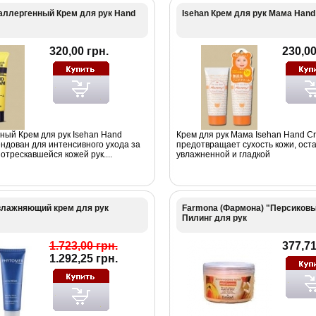
оаллергенный Крем для рук Hand
Isehan Крем для рук Мама Han
320,00 грн.
230,00
ный Крем для рук Isehan Hand
Крем для рук Мама Isehan Hand C
ндован для интенсивного ухода за
предотвращает сухость кожи, ост
трескавшейся кожей рук....
увлажненной и гладкой
влажняющий крем для рук
Farmona (Фармона) "Персиковы
Пилинг для рук
1.723,00 грн.
377,71
1.292,25 грн.