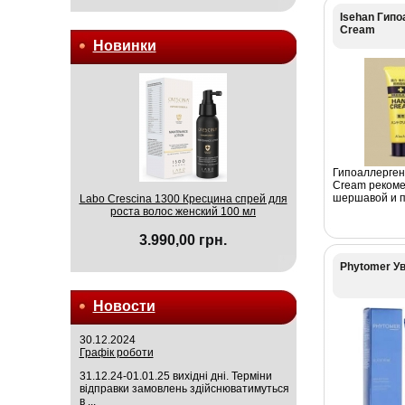
Isehan Гип
Cream
Новинки
Гипоаллерген
Cream рекоме
шершавой и по
Labo Crescina 1300 Кресцина спрей для
роста волос женский 100 мл
3.990,00 грн.
Phytomer У
Новости
30.12.2024
Графік роботи
31.12.24-01.01.25 вихідні дні. Терміни
відправки замовлень здійснюватимуться
в ...