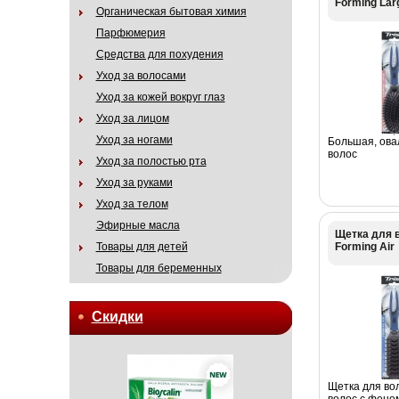
Forming Lar
Органическая бытовая химия
Парфюмерия
Средства для похудения
Уход за волосами
Уход за кожей вокруг глаз
Уход за лицом
Уход за ногами
Большая, ова
волос
Уход за полостью рта
Уход за руками
Уход за телом
Эфирные масла
Щетка для в
Forming Air
Товары для детей
Товары для беременных
Скидки
Щетка для во
волос с фено