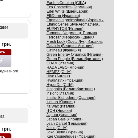
Earth`s Creation (США)
Eco Cosmetics (Германия)
Edel White (Швейцария)
EffiDerm (Франция)
Egomania professional (Израиль..
Ethnic Series Style Aromathera..
13996
EUPHYTOS (Италия)
Farmona (Фармона), Польша
Ferrosan(Ферросан), Дания
Fresh Look (Фреш Лук), Израиль
 грн.
Galaktiv (Венгрия-Австрия)
Gatineau (Франция)
Green Energy Organics (Италия)
Green People (Великобритания)
GUAM (Италия)
HADA LABO (Япония)
едневного
HEMPZ (США)
Hive (Англия)
HyalMatrix (Франция)
HyperDri (США)
Incognito (Великобритания)
Insight (Италия)
Institut Esthederm (Франция)
Isehan (Япония)
ItalWax (Италия)
ITOH (Япония)
Jaguar (Франция)
992
Japan Gals (Япония)
Jean Darcel (Германия)
Joico (США)
 грн.
Joko Blend (Украина)
Kaе Cosmеtiques (Франция)