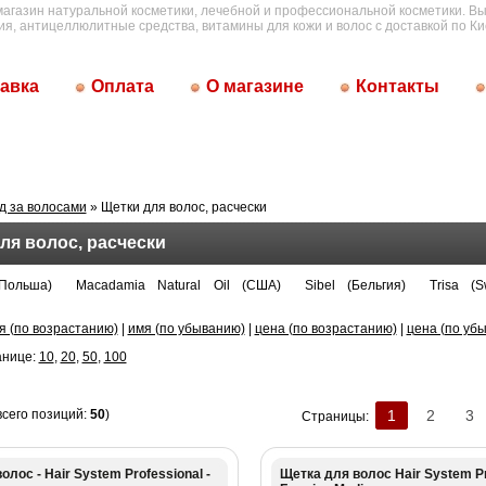
магазин натуральной косметики, лечебной и профессиональной косметики. Вы
ия, антицеллюлитные средства, витамины для кожи и волос с доставкой по Ки
авка
Оплата
О магазине
Контакты
д за волосами
» Щетки для волос, расчески
ля волос, расчески
Польша)
Macadamia Natural Oil (США)
Sibel (Бельгия)
Trisa (Sw
я (по возрастанию)
|
имя (по убыванию)
|
цена (по возрастанию)
|
цена (по уб
анице:
10
,
20
,
50
,
100
всего позиций:
50
)
1
2
3
Страницы:
олос - Hair System Professional -
Щетка для волос Hair System Pr