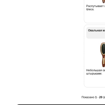
Распутывает 
блеск.
Овальная м
Небольшая ов
штырьками.
Показано
1
-
20
(