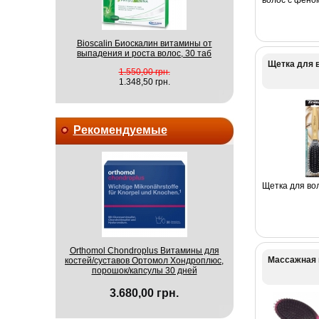
Bioscalin Биоскалин витамины от
выпадения и роста волос, 30 таб
Щетка для в
1.550,00 грн.
1.348,50 грн.
Рекомендуемые
Щетка для во
Orthomol Chondroplus Витамины для
Массажная 
костей/суставов Ортомол Хондроплюс,
порошок/капсулы 30 дней
3.680,00 грн.