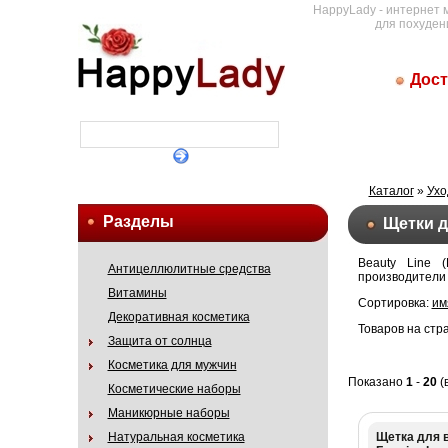
HappyLady - интернет 
для похуден
Дост
Каталог
»
Ухо
Разделы
Щетки д
Beauty Line (
Антицеллюлитные средства
производители
Витамины
Сортировка:
им
Декоративная косметика
Товаров на стр
Защита от солнца
Косметика для мужчин
Показано
1
-
20
(
Косметические наборы
Маникюрные наборы
Щетка для в
Натуральная косметика