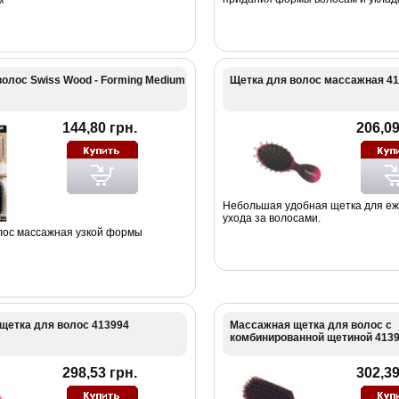
олос Swiss Wood - Forming Medium
Щетка для волос массажная 4
144,80 грн.
206,09
Небольшая удобная щетка для еж
ухода за волосами.
лос массажная узкой формы
щетка для волос 413994
Массажная щетка для волос с
комбинированной щетиной 413
298,53 грн.
302,39