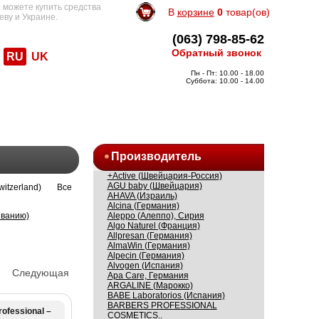
 можете купить средства
В
корзине
0
товар(ов)
еву и Украине.
(063) 798-85-62
Обратный звонок
RU
UK
Пн - Пт: 10.00 - 18.00
Суббота: 10.00 - 14.00
Производитель
+Active (Швейцария-Россия)
AGU baby (Швейцария)
itzerland)
Все
AHAVA (Израиль)
Alcina (Германия)
Aleppo (Алеппо), Сирия
ыванию)
Algo Naturel (Франция)
Allpresan (Германия)
AlmaWin (Германия)
Alpecin (Германия)
Alvogen (Испания)
Следующая
Apa Care, Германия
ARGALINE (Марокко)
BABE Laboratorios (Испания)
BARBERS PROFESSIONAL
ofessional –
COSMETICS..