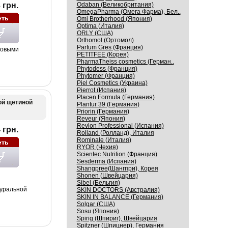
 грн.
Odaban (Великобритания)
OmegaPharma (Омега Фарма), Бел..
Omi Brotherhood (Япония)
Optima (Италия)
ORLY (США)
Orthomol (Ортомол)
Parfum Gres (Франция)
ковыми
PETITFEE (Корея)
PharmaTheiss cosmetics (Герман..
Phytodess (Франция)
Phytomer (Франция)
Piel Cosmetics (Украина)
Pierrot (Испания)
Placen Formula (Германия)
ой щетиной
Plantur 39 (Германия)
Priorin (Германия)
Reveur (Япония)
Revlon Professional (Испания)
 грн.
Rolland (Ролланд), Италия
Rominale (Италия)
RYOR (Чехия)
Scientec Nutrition (Франция)
Sesderma (Испания)
Shangpree(Шангпри), Корея
Shonen (Швейцария)
Sibel (Бельгия)
туральной
SKIN DOCTORS (Австралия)
SKIN IN BALANCE (Германия)
Solgar (США)
Sosu (Япония)
Spirig (Шпириг), Швейцария
Spitzner (Шпицнер), Германия