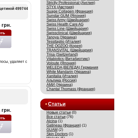
Strictly Professional (Англия)
STYX (Австрия)
щетиной 499744
Suage Collagen (Франция)
Sunstar GUM (Япония)
Swiss Army (Швейцария)
Swiss Health Care AG
 грн.
Swiss Line (Швейцария)
Swissсlinical (Швейцария)
Tanoya (Украина)
Tessitaglio (Италия)
THE OOZOO (Корея)
TRANSVITAL (Швейцария)
Trisa (Switzerland)
Vitabiotics (Витабиотикс)
осы, удаляет с
Voloute (Япония)
WELEDA (ВЕЛЕДА) Германия
White Mandarin (Украина)
Xanitalia (Италия)
Альпика (Россия)
АМИ (Украина)
Сhantal Thomass (Франция)
Статьи
 грн.
Новые статьи
(0)
Все статьи
(76)
Alcina
(1)
Gatineau (Франция)
(1)
GUAM
(2)
Skin Doctors
(1)