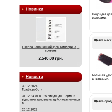
Новинки
Подойдет для
волосами.
Щетка масс
Fillerina Labo ночной крем Филлерина, 3
уровень
2.540,00 грн.
Большая удоб
Новости
штырьками.
30.12.2024
Графік роботи
31.12.24-01.01.25 вихідні дні. Терміни
відправки замовлень здійснюватимуться
Щетка-прод
в ...
26.12.2023