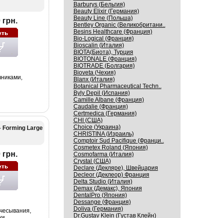
Barburys (Бельгия)
Beauty Elixir (Германия)
Beauty Line (Польша)
 грн.
Bentley Organic (Великобритани..
Besins Healthcare (Франция)
Bio-Logical (Франция)
Bioscalin (Италия)
BIOTA(Биота), Турция
BIOTONALE (Франция)
BIOTRADE (Болгария)
Bioveta (Чехия)
чниками,
Blanx (Италия)
Botanical Pharmaceutical Techn..
Byly Depil (Испания)
Camille Albane (Франция)
Caudalie (Франция)
Certmedica (Германия)
CHI (США)
Choice (Украина)
 Forming Large
CHRISTINA (Израиль)
Comptoir Sud Pacifique (Франци..
Cosmetex Roland (Япония)
 грн.
Cosmofarma (Италия)
Crystal (США)
Declare (Декляре), Швейцария
Decleor (Деклеор) Франция
Delta Studio (Италия)
Demax (Демакс), Япония
DentalPro (Япония)
Dessange (Франция)
Doliva (Германия)
чесывания,
Dr.Gustav Klein (Густав Клейн)
ки