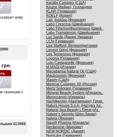
Keratin Complex (США)
Keune (Кейне), Голландия
KLAR (Германия)
KOELF (Корея)
ссирует кожу
Lab. Ineldea (Франция)
Labo Crescina (Швейцария)
Labo Fillerina|Филлерина (Швей..
Labo Transdermic (Швейцария)
Lac Sante (Дания-Украина)
LCN (Германия)
Lee Stafford, Великобритания
3990
Leonor Greyl (Франция)
Les Terriennes (Франция)
Logona (Германия)
Lulu Castagnette (Франция)
 грн.
M.MAGI (Италия)
Macadamia Natural Oil (США)
Mauboussin (Франция)
Maxim (США)
Medical Collagen 3D (Россия)
Mertz Solingen (Германия)
е трапеции с
Mineral Beauty System (Израиль..
Moroccanoil (Израиль)
Nachtkerzen (Нахткерцен), Герм..
Natura House S.p.A. (Натура Ха..
Natural Sea Beauty L'Oreal (Из..
Nature’s Secrets (Шри-Ланка)
Natvra (Япония)
Naveh Pharma (Израиль)
ольшая 413988
Nectarome (Марокко)
NEW NORDIC (Дания)
Nonicare (Германия)