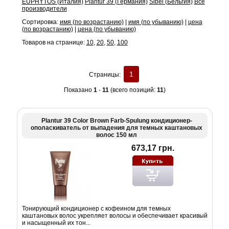
EUPHYTOS (Италия)
Plantur 39 (Германия)
Sibel (Бельгия)
Все
производители
Сортировка:
имя (по возрастанию)
|
имя (по убыванию)
|
цена
(по возрастанию)
|
цена (по убыванию)
Товаров на странице:
10
,
20
,
50
,
100
1
Страницы:
Показано
1
-
11
(всего позиций:
11
)
Plantur 39 Color Brown Farb-Spulung кондиционер-
ополаскиватель от выпадения для темных каштановых
волос 150 мл
673,17 грн.
Тонирующий кондиционер с кофеином для темных
каштановых волос укрепляет волосы и обеспечивает красивый
и насыщенный их тон...