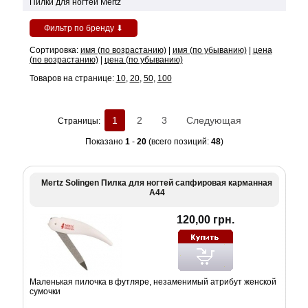
Пилки для ногтей Mertz
Фильтр по бренду ⬇
Сортировка:
имя (по возрастанию)
|
имя (по убыванию)
|
цена
(по возрастанию)
|
цена (по убыванию)
Товаров на странице:
10
,
20
,
50
,
100
1
2
3
Следующая
Страницы:
Показано
1
-
20
(всего позиций:
48
)
Mertz Solingen Пилка для ногтей сапфировая карманная
А44
120,00 грн.
Маленькая пилочка в футляре, незаменимый атрибут женской
сумочки