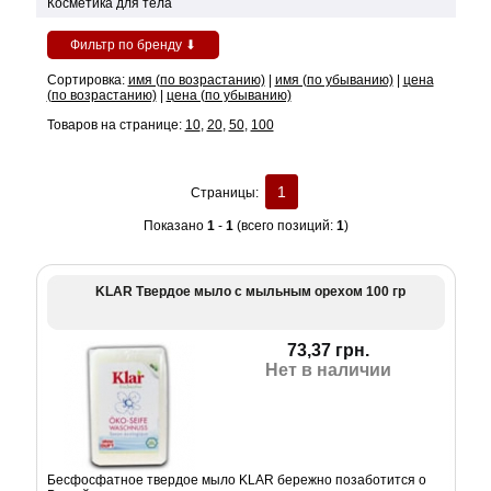
Косметика для тела
Фильтр по бренду ⬇
Сортировка:
имя (по возрастанию)
|
имя (по убыванию)
|
цена
(по возрастанию)
|
цена (по убыванию)
Товаров на странице:
10
,
20
,
50
,
100
1
Страницы:
Показано
1
-
1
(всего позиций:
1
)
KLAR Твердое мыло с мыльным орехом 100 гр
73,37 грн.
Нет в наличии
Бесфосфатное твердое мыло KLAR бережно позаботится о