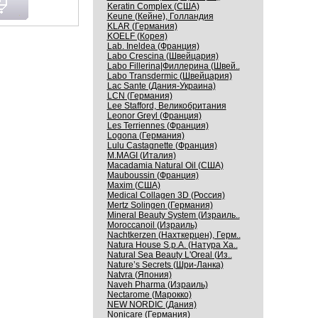
Keratin Complex (США)
Keune (Кейне), Голландия
KLAR (Германия)
KOELF (Корея)
Lab. Ineldea (Франция)
Labo Crescina (Швейцария)
Labo Fillerina|Филлерина (Швей..
Labo Transdermic (Швейцария)
Lac Sante (Дания-Украина)
LCN (Германия)
Lee Stafford, Великобритания
Leonor Greyl (Франция)
Les Terriennes (Франция)
Logona (Германия)
Lulu Castagnette (Франция)
M.MAGI (Италия)
Macadamia Natural Oil (США)
Mauboussin (Франция)
Maxim (США)
Medical Collagen 3D (Россия)
Mertz Solingen (Германия)
Mineral Beauty System (Израиль..
Moroccanoil (Израиль)
Nachtkerzen (Нахткерцен), Герм..
Natura House S.p.A. (Натура Ха..
Natural Sea Beauty L'Oreal (Из..
Nature’s Secrets (Шри-Ланка)
Natvra (Япония)
Naveh Pharma (Израиль)
Nectarome (Марокко)
NEW NORDIC (Дания)
Nonicare (Германия)