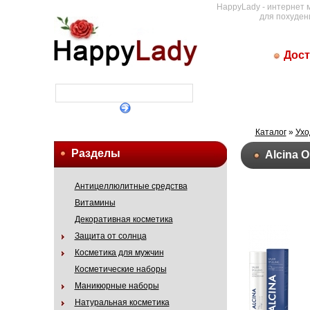
HappyLady - интернет 
для похуден
Дост
Каталог
»
Ухо
Разделы
Alcina 
Антицеллюлитные средства
Витамины
Декоративная косметика
Защита от солнца
Косметика для мужчин
Косметические наборы
Маникюрные наборы
Натуральная косметика