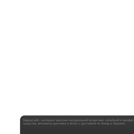
HappyLady - интернет магазин натуральной косметики, лечебной и профе
средства, витамины для кожи и волос с доставкой по Киеву и Украине.