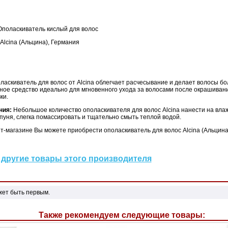
поласкиватель кислый для волос
Alcina (Альцина), Германия
аскиватель для волос от Alcina облегчает расчесывание и делает волосы бо
ное средство идеально для мгновенного ухода за волосами после окрашиван
ки.
ния:
Небольшое количество ополаскивателя для волос Alcina нанести на вла
уня, слегка помассировать и тщательно смыть теплой водой.
-магазине Вы можете приобрести ополаскиватель для волос Alcina (Альцина)
другие товары этого производителя
жет быть первым.
Также рекомендуем следующие товары: