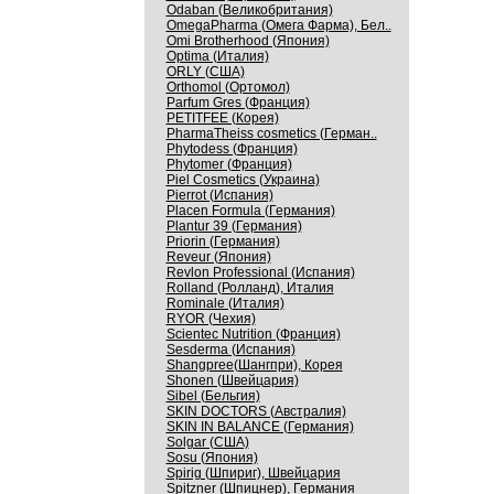
Odaban (Великобритания)
OmegaPharma (Омега Фарма), Бел..
Omi Brotherhood (Япония)
Optima (Италия)
ORLY (США)
Orthomol (Ортомол)
Parfum Gres (Франция)
PETITFEE (Корея)
PharmaTheiss cosmetics (Герман..
Phytodess (Франция)
Phytomer (Франция)
Piel Cosmetics (Украина)
Pierrot (Испания)
Placen Formula (Германия)
Plantur 39 (Германия)
Priorin (Германия)
Reveur (Япония)
Revlon Professional (Испания)
Rolland (Ролланд), Италия
Rominale (Италия)
RYOR (Чехия)
Scientec Nutrition (Франция)
Sesderma (Испания)
Shangpree(Шангпри), Корея
Shonen (Швейцария)
Sibel (Бельгия)
SKIN DOCTORS (Австралия)
SKIN IN BALANCE (Германия)
Solgar (США)
Sosu (Япония)
Spirig (Шпириг), Швейцария
Spitzner (Шпицнер), Германия