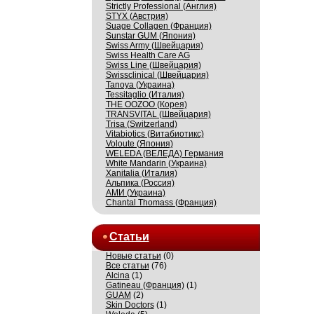
Strictly Professional (Англия)
STYX (Австрия)
Suage Collagen (Франция)
Sunstar GUM (Япония)
Swiss Army (Швейцария)
Swiss Health Care AG
Swiss Line (Швейцария)
Swissсlinical (Швейцария)
Tanoya (Украина)
Tessitaglio (Италия)
THE OOZOO (Корея)
TRANSVITAL (Швейцария)
Trisa (Switzerland)
Vitabiotics (Витабиотикс)
Voloute (Япония)
WELEDA (ВЕЛЕДА) Германия
White Mandarin (Украина)
Xanitalia (Италия)
Альпика (Россия)
АМИ (Украина)
Сhantal Thomass (Франция)
Статьи
Новые статьи
(0)
Все статьи
(76)
Alcina
(1)
Gatineau (Франция)
(1)
GUAM
(2)
Skin Doctors
(1)