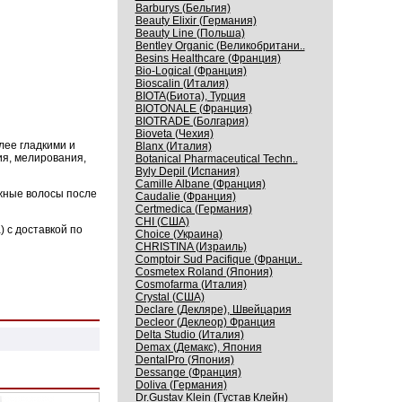
Barburys (Бельгия)
Beauty Elixir (Германия)
Beauty Line (Польша)
Bentley Organic (Великобритани..
Besins Healthcare (Франция)
Bio-Logical (Франция)
Bioscalin (Италия)
BIOTA(Биота), Турция
BIOTONALE (Франция)
BIOTRADE (Болгария)
Bioveta (Чехия)
лее гладкими и
Blanx (Италия)
ия, мелирования,
Botanical Pharmaceutical Techn..
Byly Depil (Испания)
Camille Albane (Франция)
жные волосы после
Caudalie (Франция)
Certmedica (Германия)
CHI (США)
 с доставкой по
Choice (Украина)
CHRISTINA (Израиль)
Comptoir Sud Pacifique (Франци..
Cosmetex Roland (Япония)
Cosmofarma (Италия)
Crystal (США)
Declare (Декляре), Швейцария
Decleor (Деклеор) Франция
Delta Studio (Италия)
Demax (Демакс), Япония
DentalPro (Япония)
Dessange (Франция)
Doliva (Германия)
Dr.Gustav Klein (Густав Клейн)