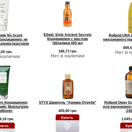
Ethnic Style Ancient Secrets
ople No Scent
Rolland UNA
Кондиционер с маслом
 Кондиционер, не
ежедневного пр
Облепихи 400 мл
ароматизаторов
489,5
186,73 грн.
,50 грн.
Нет в 
Нет в наличии
 наличии
ure Кондиционер
STYX Шампунь “Арника-Отруби”
Rolland Oway D
й» Moisturizing
для ежедневног
ditioner
400,00 грн.
240
4,18 грн.
1.045,