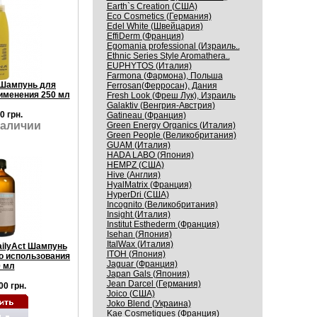
Earth`s Creation (США)
Eco Cosmetics (Германия)
Edel White (Швейцария)
EffiDerm (Франция)
Egomania professional (Израиль..
Ethnic Series Style Aromathera..
EUPHYTOS (Италия)
Farmona (Фармона), Польша
 Шампунь для
Ferrosan(Ферросан), Дания
именения 250 мл
Fresh Look (Фреш Лук), Израиль
Galaktiv (Венгрия-Австрия)
0 грн.
Gatineau (Франция)
наличии
Green Energy Organics (Италия)
Green People (Великобритания)
GUAM (Италия)
HADA LABO (Япония)
HEMPZ (США)
Hive (Англия)
HyalMatrix (Франция)
HyperDri (США)
Incognito (Великобритания)
Insight (Италия)
Institut Esthederm (Франция)
Isehan (Япония)
ItalWax (Италия)
ailyAct Шампунь
ITOH (Япония)
о использования
Jaguar (Франция)
 мл
Japan Gals (Япония)
Jean Darcel (Германия)
00 грн.
Joico (США)
Joko Blend (Украина)
Kaе Cosmеtiques (Франция)