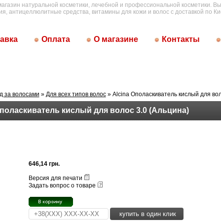
магазин натуральной косметики, лечебной и профессиональной косметики. Вы
ия, антицеллюлитные средства, витамины для кожи и волос с доставкой по Ки
авка
Оплата
О магазине
Контакты
д за волосами
»
Для всех типов волос
» Alcina Ополаскиватель кислый для вол
Ополаскиватель кислый для волос 3.0 (Альцина)
646,14 грн.
Версия для печати
Задать вопрос о товаре
купить в один клик