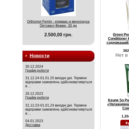
Orthomol Femin - климакс и менопауза
Ортомол Фемин, 30 дн
2.500,00 грн.
Green Pe
Conditioner
содержащий 
382
Нет в
Новости
30.12.2024
Графік роботи
31.12.24-01.01.25 вихідні дні. Терміни
відправки замовлень здійснюватимуться
в ...
26.12.2023
Графік роботи
Keune So P
«Увлажняющи
31.12.23-01.01.24 вихідні дні. Терміни
Con
відправки замовлень здійснюватимуться
в ...
1.20
04.01.2023
Доставка