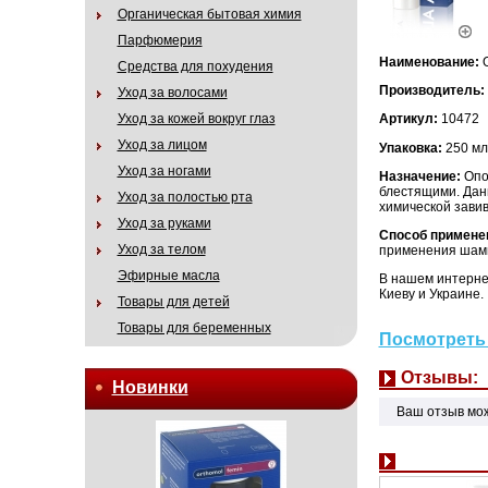
Органическая бытовая химия
Парфюмерия
Наименование:
О
Средства для похудения
Производитель:
Уход за волосами
Уход за кожей вокруг глаз
Артикул:
10472
Уход за лицом
Упаковка:
250 мл
Уход за ногами
Назначение:
Опол
блестящими. Дан
Уход за полостью рта
химической завив
Уход за руками
Способ примене
Уход за телом
применения шамп
Эфирные масла
В нашем интернет
Киеву и Украине.
Товары для детей
Товары для беременных
Посмотреть 
Отзывы:
Новинки
Ваш отзыв мо