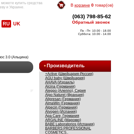
 можете купить средства
В
корзине
0
товар(ов)
еву и Украине.
(063) 798-85-62
Обратный звонок
RU
UK
Пн - Пт: 10.00 - 18.00
Суббота: 10.00 - 14.00
ос 3.0 (Альцина)
Производитель
+Active (Швейцария-Россия)
AGU baby (Швейцария)
AHAVA (Израиль)
Alcina (Германия)
Aleppo (Алеппо), Сирия
Algo Naturel (Франция)
Allpresan (Германия)
AlmaWin (Германия)
Alpecin (Германия)
Alvogen (Испания)
Apa Care, Германия
ARGALINE (Марокко)
BABE Laboratorios (Испания)
BARBERS PROFESSIONAL
COSMETICS..