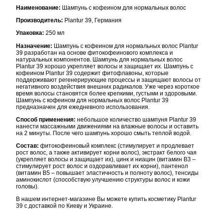
Наименование:
Шампунь с кофеином для нормальных волос
Производитель:
Plantur 39, Германия
Упаковка:
250 мл
Назначение:
Шампунь с кофеином для нормальных волос Plantur
39 разработан на основе фитокофеинового комплекса и
натуральных компонентов. Шампунь для нормальных волос
Plantur 39 хорошо укрепляет волосы и защищает их. Шампунь с
кофеином Plantur 39 содержит фитофлавоны, которые
поддерживают регенерирующие процессы и защищают волосы от
негативного воздействия внешних радикалов. Уже через короткое
время волосы становятся более крепкими, густыми и здоровыми.
Шампунь с кофеином для нормальных волос Plantur 39
предназначен для ежедневного использования.
Способ применения:
небольшое количество шампуня Plantur 39
нанести массажными движениями на влажные волосы и оставить
на 2 минуты. После чего шампунь хорошо смыть теплой водой.
Состав:
фитокофеиновый комплекс (стимулирует и продлевает
рост волос, а также активирует корни волос), экстракт белого чая
(укрепляет волосы и защищает их), цинк и ниацин (витамин В3 –
стимулирует рост волос и оздоравливает их корни), пантенол
(витамин В5 – повышает эластичность и полноту волос), тенсиды
аминокислот (способствую улучшению структуры волос и кожи
головы).
В нашем интернет-магазине Вы можете купить косметику Plantur
39 с доставкой по Киеву и Украине.