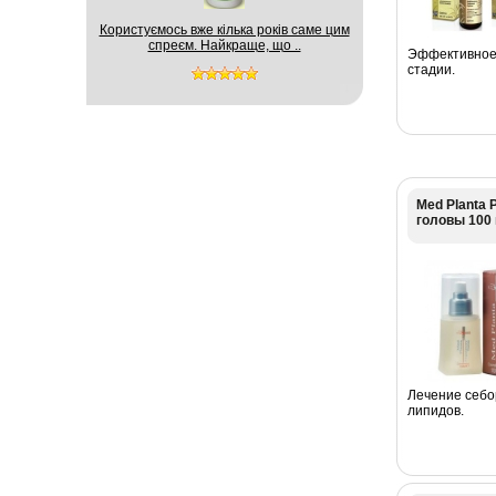
Користуємось вже кілька років саме цим
спреєм. Найкраще, що ..
Эффективное 
стадии.
Med Planta 
головы 100
Лечение себо
липидов.