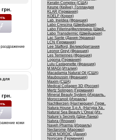
Keratin Complex (США)
Keune (Кейне), Голландия
 грн.
KLAR (Германия)
KOELF (Корея)
Lab. Ineldea (Франция)
Labo Crescina (Швейцария)
Labo Fillerina|Филлерина (Швей..
Labo Transdermic (Швейцария)
Lac Sante (Дания-Украина)
LCN (Германия)
и раздражение
Lee Stafford, Великобритания
Leonor Greyl (Франция)
Les Terriennes (Франция)
Logona (Германия)
Lulu Castagnette (Франция)
M.MAGI (Италия)
Macadamia Natural Oil (США)
Mauboussin (Франция)
а для
Maxim (США)
Medical Collagen 3D (Россия)
Mertz Solingen (Германия)
Mineral Beauty System (Израиль..
 грн.
Moroccanoil (Израиль)
Nachtkerzen (Нахткерцен), Герм..
Natura House S.p.A. (Натура Ха..
Natural Sea Beauty L'Oreal (Из..
Nature’s Secrets (Шри-Ланка)
Natvra (Япония)
дражение кожи
Naveh Pharma (Израиль)
Nectarome (Марокко)
NEW NORDIC (Дания)
Nonicare (Германия)