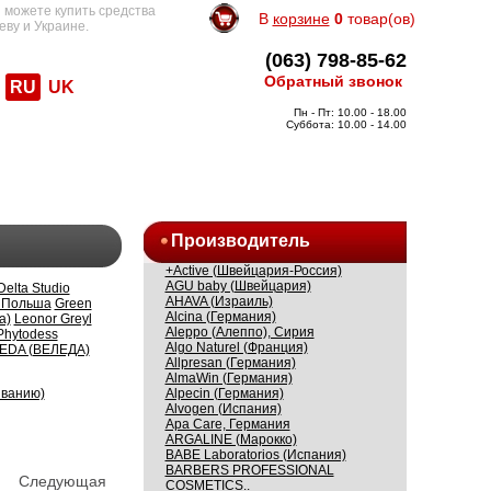
 можете купить средства
В
корзине
0
товар(ов)
еву и Украине.
(063) 798-85-62
Обратный звонок
RU
UK
Пн - Пт: 10.00 - 18.00
Суббота: 10.00 - 14.00
Производитель
+Active (Швейцария-Россия)
AGU baby (Швейцария)
Delta Studio
AHAVA (Израиль)
, Польша
Green
Alcina (Германия)
а)
Leonor Greyl
Aleppo (Алеппо), Сирия
Phytodess
Algo Naturel (Франция)
EDA (ВЕЛЕДА)
Allpresan (Германия)
AlmaWin (Германия)
Alpecin (Германия)
ыванию)
Alvogen (Испания)
Apa Care, Германия
ARGALINE (Марокко)
BABE Laboratorios (Испания)
BARBERS PROFESSIONAL
Следующая
COSMETICS..