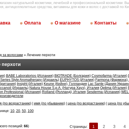
магазин натуральной косметики, лечебной и профессиональной косметики. Вы
ия, антицеллюлитные средства, витамины для кожи и волос с доставкой по Ки
авка
Оплата
О магазине
Контакты
д за волосами
» Лечение перхоти
 перхоти
ия)
BABE Laboratorios (Испания)
BIOTRADE (Болгария)
Cosmofarma (Италия)
 Series Style Aromatherapy (Израиль)
EUPHYTOS (Италия)
Farmona (Фармона)
британия)
Insight (Италия)
Keune (Кейне), Голландия
Lac Sante (Дания-Украин
ccanoil (Израиль)
Natura House S.p.A. (Натура Хауз), Италия
Optima (Италия)
on Professional (Испания)
Rolland (Ролланд), Италия
Sesderma (Испания)
WEL
производители
я (по возрастанию)
|
имя (по убыванию)
|
цена (по возрастанию)
|
цена (по уб
анице:
10
,
20
,
50
,
100
всего позиций:
66
)
1
2
3
4
Страницы: