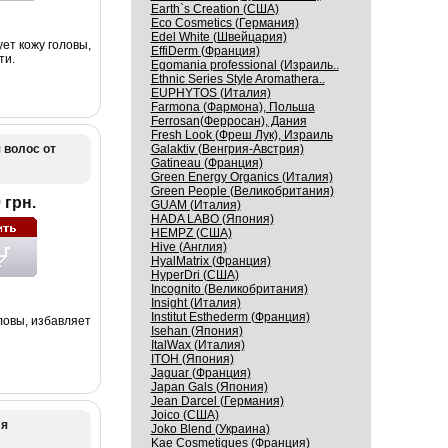
Earth`s Creation (США)
Eco Cosmetics (Германия)
Edel White (Швейцария)
ет кожу головы,
EffiDerm (Франция)
ти.
Egomania professional (Израиль..
Ethnic Series Style Aromathera..
EUPHYTOS (Италия)
Farmona (Фармона), Польша
Ferrosan(Ферросан), Дания
Fresh Look (Фреш Лук), Израиль
 волос от
Galaktiv (Венгрия-Австрия)
Gatineau (Франция)
Green Energy Organics (Италия)
Green People (Великобритания)
 грн.
GUAM (Италия)
HADA LABO (Япония)
HEMPZ (США)
Hive (Англия)
HyalMatrix (Франция)
HyperDri (США)
Incognito (Великобритания)
Insight (Италия)
Institut Esthederm (Франция)
ловы, избавляет
Isehan (Япония)
ItalWax (Италия)
ITOH (Япония)
Jaguar (Франция)
Japan Gals (Япония)
Jean Darcel (Германия)
Joico (США)
ля
Joko Blend (Украина)
Kaе Cosmеtiques (Франция)