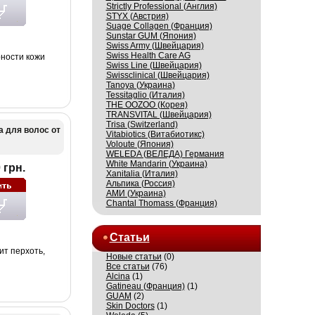
Strictly Professional (Англия)
STYX (Австрия)
Suage Collagen (Франция)
Sunstar GUM (Япония)
Swiss Army (Швейцария)
Swiss Health Care AG
ности кожи
Swiss Line (Швейцария)
Swissсlinical (Швейцария)
Tanoya (Украина)
Tessitaglio (Италия)
THE OOZOO (Корея)
TRANSVITAL (Швейцария)
Trisa (Switzerland)
а для волос от
Vitabiotics (Витабиотикс)
Voloute (Япония)
WELEDA (ВЕЛЕДА) Германия
White Mandarin (Украина)
 грн.
Xanitalia (Италия)
Альпика (Россия)
АМИ (Украина)
Сhantal Thomass (Франция)
Статьи
ит перхоть,
Новые статьи
(0)
Все статьи
(76)
Alcina
(1)
Gatineau (Франция)
(1)
GUAM
(2)
Skin Doctors
(1)