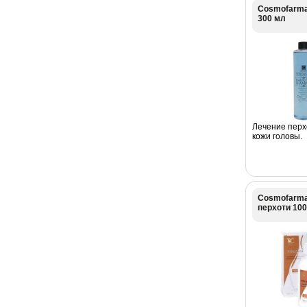
Cosmofarma 
300 мл
Лечение перх
кожи головы.
Cosmofarma
перхоти 100