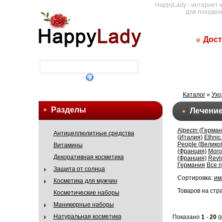
HappyLady - интернет 
для похуден
Дост
Каталог
»
Ухо
Разделы
Лечение
Alpecin (Герман
Антицеллюлитные средства
(Италия)
Ethnic
People (Велико
Витамины
(Франция)
Moro
Декоративная косметика
(Франция)
Revl
Германия
Все 
Защита от солнца
Сортировка:
им
Косметика для мужчин
Товаров на стр
Косметические наборы
Маникюрные наборы
Натуральная косметика
Показано
1
-
20
(