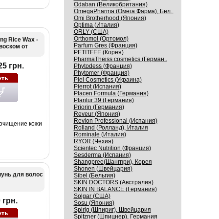
Odaban (Великобритания)
OmegaPharma (Омега Фарма), Бел..
Omi Brotherhood (Япония)
Optima (Италия)
ORLY (США)
Orthomol (Ортомол)
ing Rice Wax -
Parfum Gres (Франция)
воском от
PETITFEE (Корея)
PharmaTheiss cosmetics (Герман..
25 грн.
Phytodess (Франция)
Phytomer (Франция)
Piel Cosmetics (Украина)
Pierrot (Испания)
Placen Formula (Германия)
Plantur 39 (Германия)
Priorin (Германия)
Reveur (Япония)
Revlon Professional (Испания)
 очищение кожи
Rolland (Ролланд), Италия
Rominale (Италия)
RYOR (Чехия)
Scientec Nutrition (Франция)
Sesderma (Испания)
Shangpree(Шангпри), Корея
Shonen (Швейцария)
унь для волос
Sibel (Бельгия)
SKIN DOCTORS (Австралия)
SKIN IN BALANCE (Германия)
Solgar (США)
 грн.
Sosu (Япония)
Spirig (Шпириг), Швейцария
Spitzner (Шпицнер), Германия