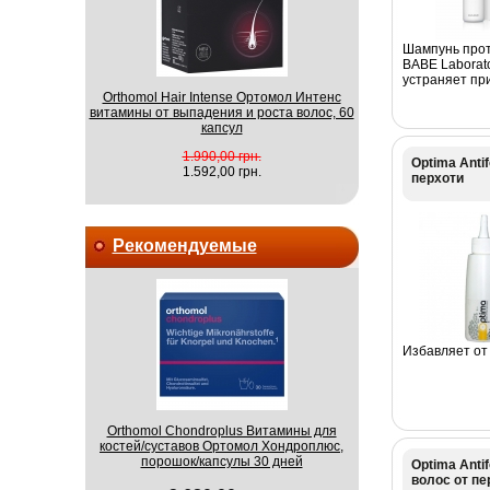
Шампунь прот
BABE Laborato
устраняет при
Orthomol Hair Intense Ортомол Интенс
витамины от выпадения и роста волос, 60
капсул
1.990,00 грн.
Optima Anti
1.592,00 грн.
перхоти
Рекомендуемые
Избавляет от 
Orthomol Chondroplus Витамины для
костей/суставов Ортомол Хондроплюс,
порошок/капсулы 30 дней
Optima Anti
волос от пе