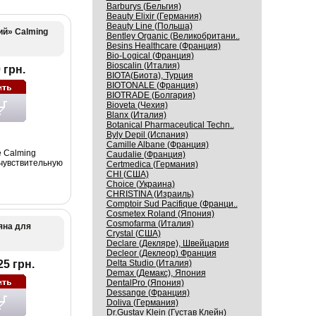
Barburys (Бельгия)
Beauty Elixir (Германия)
Beauty Line (Польша)
й» Calming
Bentley Organic (Великобритани..
Besins Healthcare (Франция)
Bio-Logical (Франция)
Bioscalin (Италия)
 грн.
BIOTA(Биота), Турция
BIOTONALE (Франция)
BIOTRADE (Болгария)
Bioveta (Чехия)
Blanx (Италия)
Botanical Pharmaceutical Techn..
Byly Depil (Испания)
Camille Albane (Франция)
 Calming
Caudalie (Франция)
чувствительную
Certmedica (Германия)
CHI (США)
Choice (Украина)
CHRISTINA (Израиль)
Comptoir Sud Pacifique (Франци..
Cosmetex Roland (Япония)
Cosmofarma (Италия)
яна для
Crystal (США)
Declare (Декляре), Швейцария
Decleor (Деклеор) Франция
25 грн.
Delta Studio (Италия)
Demax (Демакс), Япония
DentalPro (Япония)
Dessange (Франция)
Doliva (Германия)
Dr.Gustav Klein (Густав Клейн)