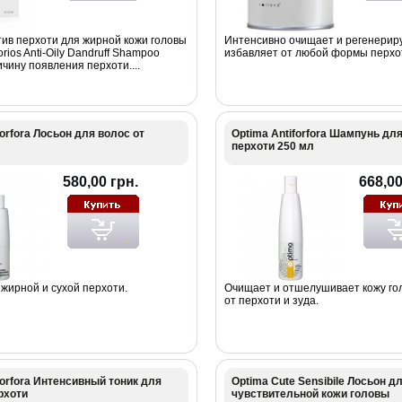
ив перхоти для жирной кожи головы
Интенсивно очищает и регенериру
rios Anti-Oily Dandruff Shampoo
избавляет от любой формы перхо
чину появления перхоти....
forfora Лосьон для волос от
Optima Antiforfora Шампунь для
перхоти 250 мл
580,00 грн.
668,00
жирной и сухой перхоти.
Очищает и отшелушивает кожу го
от перхоти и зуда.
forfora Интенсивный тоник для
Optima Cute Sensibile Лосьон д
рхоти
чувствительной кожи головы