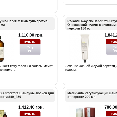
y No Dandruff Шампунь против
Rolland Oway No Dandruff Purify
 мл
Очищающий пилинг с рисовым 
перхоти 150 мл
1.110,00 грн.
1.841,
ищает кожу головы и волосы, лечит
Лечение жирной и сухой перхоти,
ю перхоть.
головы.
O Antiforfora Шампунь+лосьон для
Med Planta Регулирующий шамп
рхоти 849_850
от перхоти 200 мл
1.412,40 грн.
786,00