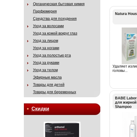
Органическая бытовая химия
Парфюмерия
Natura Hous
Средства для похудения
Уход за волосами
Уход за кожей вокруг глаз
Уход за лицом
Уход за ногами
Уход за полостью рта
Уход за руками
Удаляет изли
Уход за телом
головы...
Эфирные масла
Товары для детей
Товары для беременных
BABE Labor
для жирной 
Shampoo
Скидки