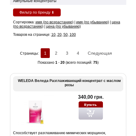
Ампульные концентраты
Фильтр по бренду ⬇
Сортировка:
имя (по возрастанию)
|
имя (по убыванию)
|
цена
(по возрастанию)
|
цена (по убыванию)
Товаров на странице:
10
,
20
,
50
,
100
1
2
3
4
Следующая
Страницы:
Показано
1
-
20
(всего позиций:
75
)
WELEDA Веледа Разглаживающий концентрат с маслом
розы
340,00 грн.
Способствует разглаживанию мимических морщинок,