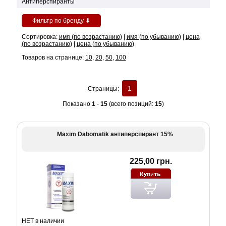
Антиперспиранты
Фильтр по бренду ⬇
Сортировка:
имя (по возрастанию)
|
имя (по убыванию)
|
цена
(по возрастанию)
|
цена (по убыванию)
Товаров на странице:
10
,
20
,
50
,
100
1
Страницы:
Показано
1
-
15
(всего позиций:
15
)
Maxim Dabomatik антиперспирант 15%
225,00 грн.
НЕТ в наличии