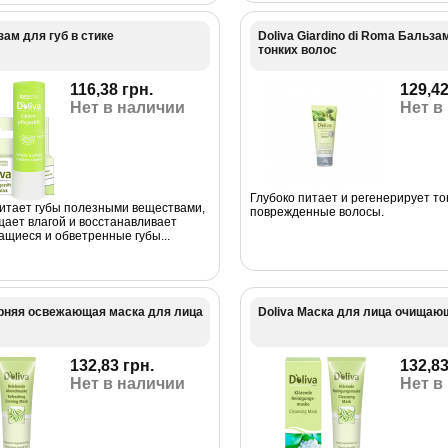
зам для губ в стике
Doliva Giardino di Roma Бальза
тонких волос
116,38 грн.
129,42
Нет в наличии
Нет в
Глубоко питает и регенерирует тон
итает губы полезными веществами,
поврежденные волосы.
щает влагой и восстанавливает
ащиеся и обветренные губы...
ерняя освежающая маска для лица
Doliva Маска для лица очищаю
132,83 грн.
132,83
Нет в наличии
Нет в