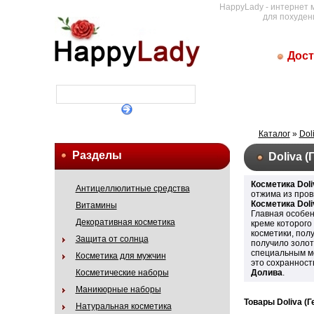
HappyLady - интернет 
для похуден
Дост
Каталог
»
Dol
Разделы
Doliva (
Косметика Dol
Антицеллюлитные средства
отжима из пров
Косметика Dol
Витамины
Главная особе
Декоративная косметика
креме которого
косметики, пол
Защита от солнца
получило золот
специальным ме
Косметика для мужчин
это сохранност
Косметические наборы
Долива
.
Маникюрные наборы
Товары Doliva (
Натуральная косметика