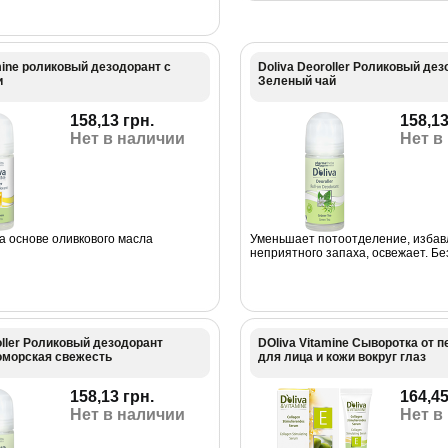
mine роликовый дезодорант с
Doliva Deoroller Роликовый де
и
Зеленый чай
158,13 грн.
158,13
Нет в наличии
Нет в
а основе оливкового масла
Уменьшает потоотделение, избав
неприятного запаха, освежает. Бе
oller Роликовый дезодорант
DOliva Vitamine Сыворотка от 
морская свежесть
для лица и кожи вокруг глаз
158,13 грн.
164,45
Нет в наличии
Нет в