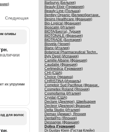
Barburys (Бельгия)
анию)
Beauty Elixir (Германия)
Beauty Line (Польша)
Bentley Organic (Великобритани..
Следующая
Besins Healthcare (Франция)
Bio-Logical (Франция)
Bioscalin (Италия)
BIOTA(Биота), Турция
лом оливы
BIOTONALE (Франция)
BIOTRADE (Болгария)
Bioveta (Чехия)
Blanx (Италия)
грн.
Botanical Pharmaceutical Techn..
 наличии
Byly Depil (Испания)
Camille Albane (Франция)
Caudalie (Франция)
Certmedica (Германия)
CHI (США)
Choice (Украина)
CHRISTINA (Израиль)
ет их упругими
Comptoir Sud Pacifique (Франци..
Cosmetex Roland (Япония)
Cosmofarma (Италия)
Crystal (США)
Declare (Декляре), Швейцария
Decleor (Деклеор) Франция
Delta Studio (Италия)
Demax (Демакс), Япония
ход для волос
DentalPro (Япония)
Dessange (Франция)
Doliva (Германия)
грн.
Dr.Gustav Klein (Густав Клейн)