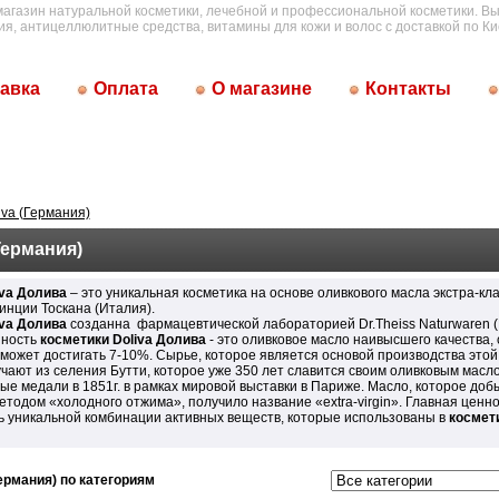
магазин натуральной косметики, лечебной и профессиональной косметики. Вы
ия, антицеллюлитные средства, витамины для кожи и волос с доставкой по Ки
авка
Оплата
О магазине
Контакты
iva (Германия)
Германия)
iva Долива
– это уникальная косметика на основе оливкового масла экстра-кл
инции Тоскана (Италия).
iva Долива
созданна фармацевтической лабораторией Dr.Theiss Naturwaren (
нность
косметики Doliva Долива
- это оливковое масло наивысшего качества,
 может достигать 7-10%. Сырье, которое является основой производства этой
учают из селения Бутти, которое уже 350 лет славится своим оливковым масл
ые медали в 1851г. в рамках мировой выставки в Париже. Масло, которое доб
тодом «холодного отжима», получило название «extra-virgin». Главная ценно
ь уникальной комбинации активных веществ, которые использованы в
космети
Германия) по категориям