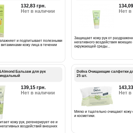
132,83 грн.
134,09
Нет в наличии
Нет в
Защищает кожу рук от раздражения
влажняет и подпитывает полезными
негативного воздействия моющих 
 витаминами кожу лица в течении
окружающей среды...
e&Almond Бальзам для рук
Doliva Очищающие салфетки дл
миндальный
25 шт.
139,15 грн.
143,33
Нет в наличии
Нет в
Мягко и тщательно очищают кожу 
и косметики.
тает кожу рук, регенерирует ее и
негативных воздействий внешних