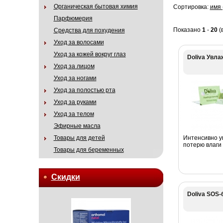
Органическая бытовая химия
Сортировка:
имя 
Парфюмерия
Показано
1
-
20
(
Средства для похудения
Уход за волосами
Уход за кожей вокруг глаз
Doliva Увл
Уход за лицом
Уход за ногами
Уход за полостью рта
Уход за руками
Уход за телом
Эфирные масла
Товары для детей
Интенсивно у
потерю влаги
Товары для беременных
Скидки
Doliva SOS-