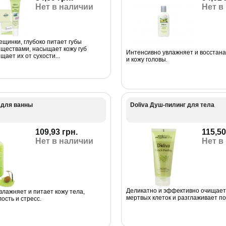
Нет в наличии
Нет в
ещинки, глубоко питает губы
ществами, насыщает кожу губ
Интенсивно увлажняет и восстан
щает их от сухости...
и кожу головы.
 для ванны
Doliva Душ-пилинг для тела
109,93 грн.
115,50
Нет в наличии
Нет в
Деликатно и эффективно очищает 
влажняет и питает кожу тела,
мертвых клеток и разглаживает по
ость и стресс.