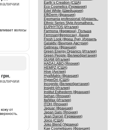
Earth`s Creation (США)
 наличии
Eco Cosmetics (Германия)
Edel White (Швейцария)
EffiDerm (Франция)
Egomania professional (Израиль..
Ethnic Series Style Aromathera..
EUPHYTOS (Италия)
авливает волосы
Farmona (Фармона), Польша
Ferrosan(Ферросан), Дания
Fresh Look (Фреш Лук), Израиль
Galaktiv (Венгрия-Австрия)
Gatineau (Франция)
Green Energy Organics (Италия)
Green People (Великобритания)
GUAM (Италия)
HADA LABO (Япония)
HEMPZ (США)
Hive (Англия)
 грн.
HyalMatrix (Франция)
HyperDri (США)
 наличии
Incognito (Великобритания)
Insight (Италия)
Institut Esthederm (Франция)
Isehan (Япония)
ItalWax (Италия)
ITOH (Япония)
Jaguar (Франция)
кожу от
Japan Gals (Япония)
верхность.
Jean Darcel (Германия)
Joico (США)
Joko Blend (Украина)
Kaе Cosmеtiques (Франция)