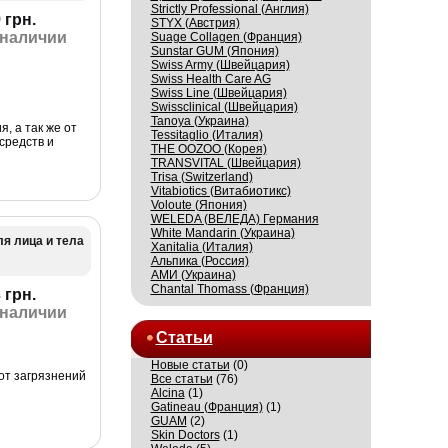
Strictly Professional (Англия)
 грн.
STYX (Австрия)
 наличии
Suage Collagen (Франция)
Sunstar GUM (Япония)
Swiss Army (Швейцария)
Swiss Health Care AG
Swiss Line (Швейцария)
Swissсlinical (Швейцария)
Tanoya (Украина)
, а так же от
Tessitaglio (Италия)
средств и
THE OOZOO (Корея)
TRANSVITAL (Швейцария)
Trisa (Switzerland)
Vitabiotics (Витабиотикс)
Voloute (Япония)
WELEDA (ВЕЛЕДА) Германия
White Mandarin (Украина)
я лица и тела
Xanitalia (Италия)
Альпика (Россия)
АМИ (Украина)
Сhantal Thomass (Франция)
 грн.
 наличии
Статьи
Новые статьи
(0)
от загрязнений
Все статьи
(76)
Alcina
(1)
Gatineau (Франция)
(1)
GUAM
(2)
Skin Doctors
(1)