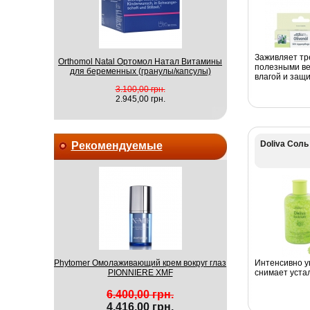
Заживляет тр
Orthomol Natal Ортомол Натал Витамины
полезными ве
для беременных (гранулы/капсулы)
влагой и защи
3.100,00 грн.
2.945,00 грн.
Doliva Соль
Рекомендуемые
Phytomer Омолаживающий крем вокруг глаз
Интенсивно у
PIONNIERE XMF
снимает устал
6.400,00 грн.
4.416,00 грн.