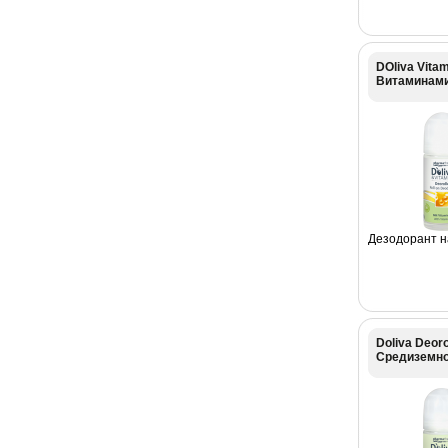
DOliva Vita
Витаминам
Дезодорант н
Doliva Deor
Средиземно