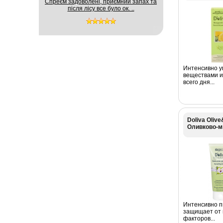
Спреєм задоволені, приємний запах та
після лісу все було ок. ..
Интенсивно у
веществами и
всего дня...
Doliva Oliv
Оливково-
Интенсивно пи
защищает от 
факторов...