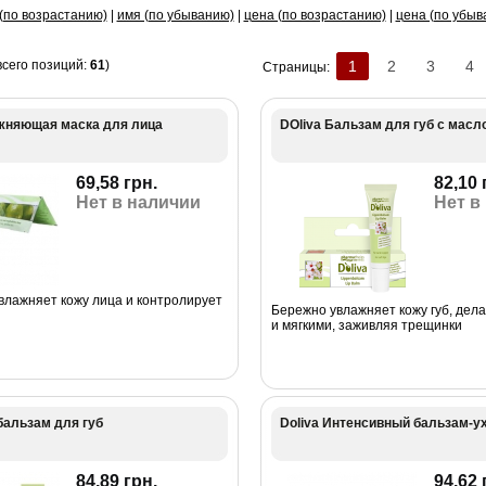
(по возрастанию)
|
имя (по убыванию)
|
цена (по возрастанию)
|
цена (по убыв
всего позиций:
61
)
1
2
3
4
Страницы:
ажняющая маска для лица
DOliva Бальзам для губ с мас
69,58 грн.
82,10 
Нет в наличии
Нет в
влажняет кожу лица и контролирует
Бережно увлажняет кожу губ, дела
и мягкими, заживляя трещинки
бальзам для губ
Doliva Интенсивный бальзам-у
84,89 грн.
94,62 