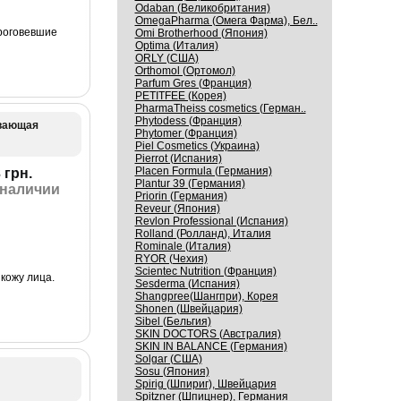
Odaban (Великобритания)
OmegaPharma (Омега Фарма), Бел..
роговевшие
Omi Brotherhood (Япония)
Optima (Италия)
ORLY (США)
Orthomol (Ортомол)
Parfum Gres (Франция)
PETITFEE (Корея)
PharmaTheiss cosmetics (Герман..
Phytodess (Франция)
ивающая
Phytomer (Франция)
Piel Cosmetics (Украина)
Pierrot (Испания)
Placen Formula (Германия)
 грн.
Plantur 39 (Германия)
 наличии
Priorin (Германия)
Reveur (Япония)
Revlon Professional (Испания)
Rolland (Ролланд), Италия
Rominale (Италия)
RYOR (Чехия)
Scientec Nutrition (Франция)
кожу лица.
Sesderma (Испания)
Shangpree(Шангпри), Корея
Shonen (Швейцария)
Sibel (Бельгия)
SKIN DOCTORS (Австралия)
SKIN IN BALANCE (Германия)
Solgar (США)
Sosu (Япония)
Spirig (Шпириг), Швейцария
Spitzner (Шпицнер), Германия