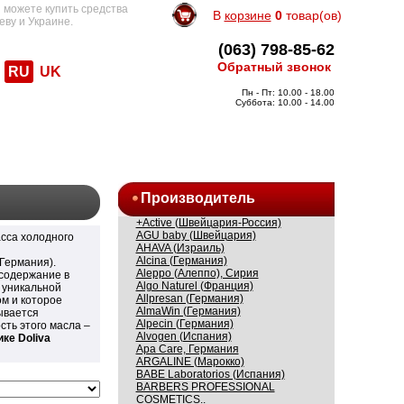
 можете купить средства
В
корзине
0
товар(ов)
еву и Украине.
(063) 798-85-62
Обратный звонок
RU
UK
Пн - Пт: 10.00 - 18.00
Суббота: 10.00 - 14.00
Производитель
+Active (Швейцария-Россия)
AGU baby (Швейцария)
асса холодного
AHAVA (Израиль)
Alcina (Германия)
Германия).
Aleppo (Алеппо), Сирия
 содержание в
Algo Naturel (Франция)
 уникальной
Allpresan (Германия)
ом и которое
AlmaWin (Германия)
ывается
Alpecin (Германия)
сть этого масла –
Alvogen (Испания)
ке Doliva
Apa Care, Германия
ARGALINE (Марокко)
BABE Laboratorios (Испания)
BARBERS PROFESSIONAL
COSMETICS..