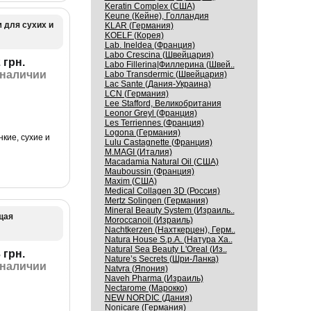
Keratin Complex (США)
Keune (Кейне), Голландия
м для сухих и
KLAR (Германия)
KOELF (Корея)
Lab. Ineldea (Франция)
Labo Crescina (Швейцария)
 грн.
Labo Fillerina|Филлерина (Швей..
 наличии
Labo Transdermic (Швейцария)
Lac Sante (Дания-Украина)
LCN (Германия)
Lee Stafford, Великобритания
Leonor Greyl (Франция)
Les Terriennes (Франция)
Logona (Германия)
кие, сухие и
Lulu Castagnette (Франция)
M.MAGI (Италия)
Macadamia Natural Oil (США)
Mauboussin (Франция)
Maxim (США)
Medical Collagen 3D (Россия)
Mertz Solingen (Германия)
Mineral Beauty System (Израиль..
щая
Moroccanoil (Израиль)
Nachtkerzen (Нахткерцен), Герм..
Natura House S.p.A. (Натура Ха..
Natural Sea Beauty L'Oreal (Из..
 грн.
Nature’s Secrets (Шри-Ланка)
 наличии
Natvra (Япония)
Naveh Pharma (Израиль)
Nectarome (Марокко)
NEW NORDIC (Дания)
Nonicare (Германия)