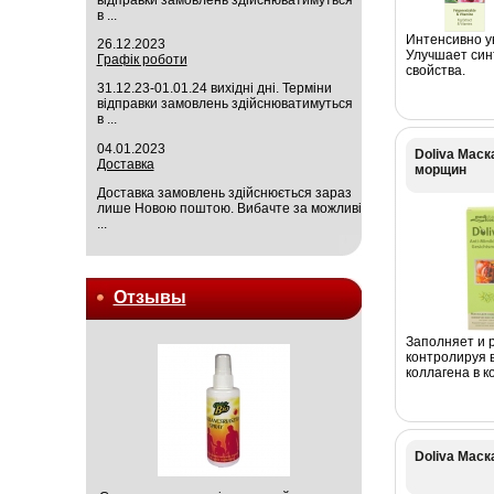
відправки замовлень здійснюватимуться
в ...
Интенсивно у
26.12.2023
Улучшает син
Графік роботи
свойства.
31.12.23-01.01.24 вихідні дні. Терміни
відправки замовлень здійснюватимуться
в ...
04.01.2023
Doliva Маск
Доставка
морщин
Доставка замовлень здійснюється зараз
лише Новою поштою. Вибачте за можливі
...
Отзывы
Заполняет и 
контролируя в
коллагена в ко
Doliva Маск