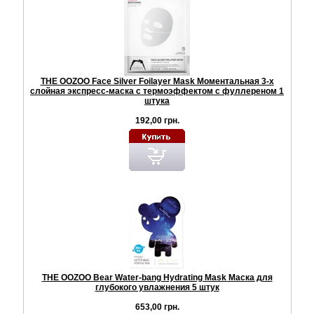
THE OOZOO Face Silver Foilayer Mask Моментальная 3-х
слойная экспресс-маска с термоэффектом с фуллереном 1
штука
192,00 грн.
THE OOZOO Bear Water-bang Hydrating Mask Маска для
глубокого увлажнения 5 штук
653,00 грн.