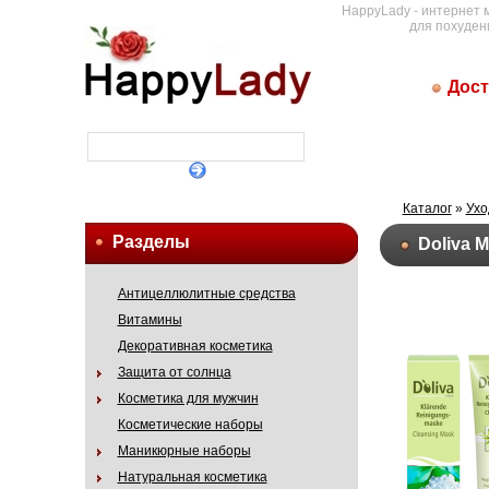
HappyLady - интернет 
для похуден
Дост
Каталог
»
Ухо
Разделы
Doliva 
Антицеллюлитные средства
Витамины
Декоративная косметика
Защита от солнца
Косметика для мужчин
Косметические наборы
Маникюрные наборы
Натуральная косметика