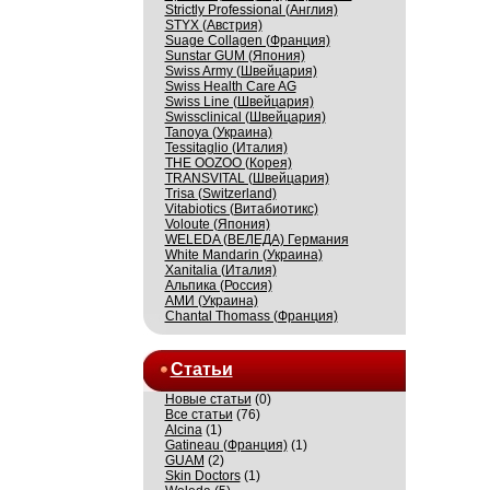
Strictly Professional (Англия)
STYX (Австрия)
Suage Collagen (Франция)
Sunstar GUM (Япония)
Swiss Army (Швейцария)
Swiss Health Care AG
Swiss Line (Швейцария)
Swissсlinical (Швейцария)
Tanoya (Украина)
Tessitaglio (Италия)
THE OOZOO (Корея)
TRANSVITAL (Швейцария)
Trisa (Switzerland)
Vitabiotics (Витабиотикс)
Voloute (Япония)
WELEDA (ВЕЛЕДА) Германия
White Mandarin (Украина)
Xanitalia (Италия)
Альпика (Россия)
АМИ (Украина)
Сhantal Thomass (Франция)
Статьи
Новые статьи
(0)
Все статьи
(76)
Alcina
(1)
Gatineau (Франция)
(1)
GUAM
(2)
Skin Doctors
(1)