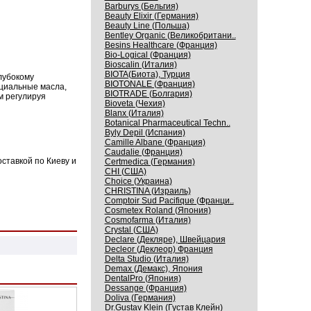
Barburys (Бельгия)
Beauty Elixir (Германия)
Beauty Line (Польша)
Bentley Organic (Великобритани..
Besins Healthcare (Франция)
Bio-Logical (Франция)
Bioscalin (Италия)
BIOTA(Биота), Турция
лубокому
BIOTONALE (Франция)
циальные масла,
BIOTRADE (Болгария)
м регулируя
Bioveta (Чехия)
Blanx (Италия)
Botanical Pharmaceutical Techn..
Byly Depil (Испания)
Camille Albane (Франция)
Caudalie (Франция)
ставкой по Киеву и
Certmedica (Германия)
CHI (США)
Choice (Украина)
CHRISTINA (Израиль)
Comptoir Sud Pacifique (Франци..
Cosmetex Roland (Япония)
Cosmofarma (Италия)
Crystal (США)
Declare (Декляре), Швейцария
Decleor (Деклеор) Франция
Delta Studio (Италия)
Demax (Демакс), Япония
DentalPro (Япония)
Dessange (Франция)
Doliva (Германия)
Dr.Gustav Klein (Густав Клейн)