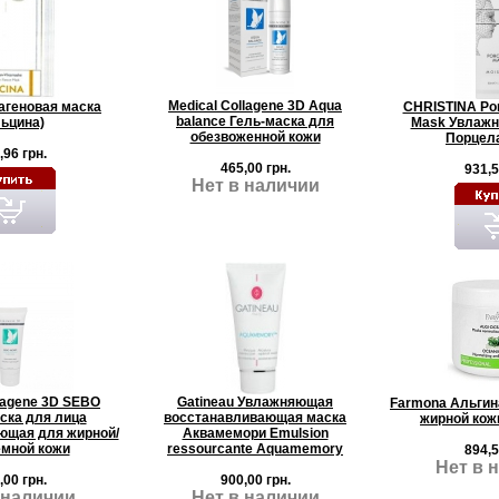
Medical Collagene 3D Aqua
лагеновая маска
CHRISTINA Por
balance Гель-маска для
ьцина)
Mask Увлажн
обезвоженной кожи
Порцела
,96 грн.
465,00 грн.
931,5
Нет в наличии
llagene 3D SEBO
Gatineau Увлажняющая
Farmona Альгин
ка для лица
восстанавливающая маска
жирной кожи
ющая для жирной/
Аквамемори Emulsion
мной кожи
ressourcante Аquamemory
894,5
Нет в 
,00 грн.
900,00 грн.
 наличии
Нет в наличии