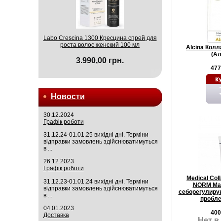
Labo Crescina 1300 Кресцина спрей для
роста волос женский 100 мл
Alcina Кол
(Ал
3.990,00 грн.
477
Новости
30.12.2024
Графік роботи
31.12.24-01.01.25 вихідні дні. Терміни
відправки замовлень здійснюватимуться
в ...
26.12.2023
Графік роботи
Medical Co
31.12.23-01.01.24 вихідні дні. Терміни
NORM Мас
відправки замовлень здійснюватимуться
себорегулиру
в ...
пробле
04.01.2023
400
Доставка
Нет в