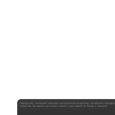
HappyLady - интернет магазин натуральной косметики, лечебной и профе
средства, витамины для кожи и волос с доставкой по Киеву и Украине.