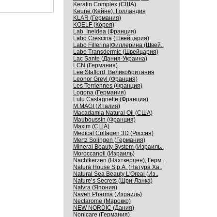
Keratin Complex (США)
Keune (Кейне), Голландия
KLAR (Германия)
KOELF (Корея)
Lab. Ineldea (Франция)
Labo Crescina (Швейцария)
Labo Fillerina|Филлерина (Швей..
Labo Transdermic (Швейцария)
Lac Sante (Дания-Украина)
LCN (Германия)
Lee Stafford, Великобритания
Leonor Greyl (Франция)
Les Terriennes (Франция)
Logona (Германия)
Lulu Castagnette (Франция)
M.MAGI (Италия)
Macadamia Natural Oil (США)
Mauboussin (Франция)
Maxim (США)
Medical Collagen 3D (Россия)
Mertz Solingen (Германия)
Mineral Beauty System (Израиль..
Moroccanoil (Израиль)
Nachtkerzen (Нахткерцен), Герм..
Natura House S.p.A. (Натура Ха..
Natural Sea Beauty L'Oreal (Из..
Nature’s Secrets (Шри-Ланка)
Natvra (Япония)
Naveh Pharma (Израиль)
Nectarome (Марокко)
NEW NORDIC (Дания)
Nonicare (Германия)