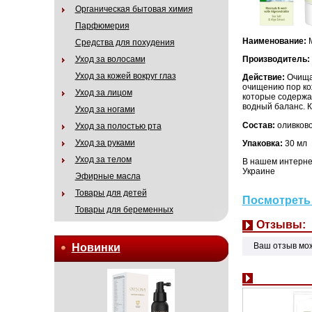
Органическая бытовая химия
Парфюмерия
Наименование:
М
Средства для похудения
Уход за волосами
Производитель:
Уход за кожей вокруг глаз
Действие:
Очищаю
очищению пор ко
Уход за лицом
которые содержат
водный баланс. 
Уход за ногами
Состав:
оливково
Уход за полостью рта
Уход за руками
Упаковка:
30 мл
Уход за телом
В нашем интернет
Украине
Эфирные масла
Товары для детей
Посмотреть 
Товары для беременных
Отзывы:
Ваш отзыв мо
Новинки