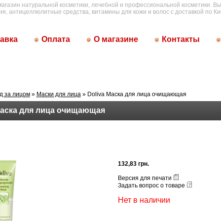
магазин натуральной косметики, лечебной и профессиональной косметики. Вы
ия, антицеллюлитные средства, витамины для кожи и волос с доставкой по Ки
авка
Оплата
О магазине
Контакты
д за лицом
»
Маски для лица
» Doliva Маска для лица очищающая
Маска для лица очищающая
132,83 грн.
Версия для печати
Задать вопрос о товаре
Нет в наличии