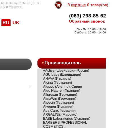
 можете купить средства
В
корзине
0
товар(ов)
еву и Украине.
(063) 798-85-62
Обратный звонок
RU
UK
Пн - Пт: 10.00 - 18.00
Суббота: 10.00 - 14.00
Производитель
+Active (Швейцария-Россия)
AGU baby (Швейцария)
AHAVA (Израиль)
Alcina (Германия)
Aleppo (Алеппо), Сирия
Algo Naturel (Франция)
Allpresan (Германия)
AlmaWin (Германия)
Alpecin (Германия)
Alvogen (Испания)
Apa Care, Германия
ARGALINE (Марокко)
BABE Laboratorios (Испания)
BARBERS PROFESSIONAL
COSMETICS..