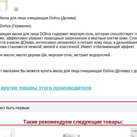
аска для лица очищающая Doliva (Долива)
Doliva (Германия)
щая маска для лица DOliva содержит морскую соль, которая способствует г
жи, эффективно убирает природные загрязнения и мертвые клетки кожи. Спе
ся в маске ДОлива, интенсивно увлажняют и питают кожу лица, в дальнейше
Кожа становится нежной, мягкой и эластичной. Имеет отбеливающий эффект.
е масло, масло дерева Ши, морская соль, экстракт водорослей.
-магазине Вы можете купить маску для лица очищающую Doliva (Долива) с до
другие товары этого производителя
жет быть первым.
Также рекомендуем следующие товары: