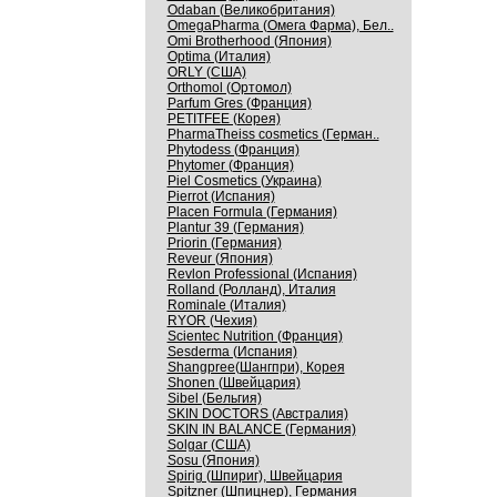
Odaban (Великобритания)
OmegaPharma (Омега Фарма), Бел..
Omi Brotherhood (Япония)
Optima (Италия)
ORLY (США)
Orthomol (Ортомол)
Parfum Gres (Франция)
PETITFEE (Корея)
PharmaTheiss cosmetics (Герман..
Phytodess (Франция)
Phytomer (Франция)
Piel Cosmetics (Украина)
Pierrot (Испания)
Placen Formula (Германия)
Plantur 39 (Германия)
Priorin (Германия)
Reveur (Япония)
Revlon Professional (Испания)
Rolland (Ролланд), Италия
Rominale (Италия)
RYOR (Чехия)
Scientec Nutrition (Франция)
Sesderma (Испания)
Shangpree(Шангпри), Корея
Shonen (Швейцария)
Sibel (Бельгия)
SKIN DOCTORS (Австралия)
SKIN IN BALANCE (Германия)
Solgar (США)
Sosu (Япония)
Spirig (Шпириг), Швейцария
Spitzner (Шпицнер), Германия