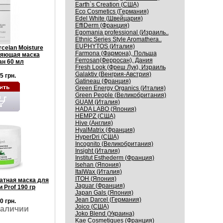
Earth`s Creation (США)
Eco Cosmetics (Германия)
Edel White (Швейцария)
EffiDerm (Франция)
Egomania professional (Израиль..
Ethnic Series Style Aromathera..
EUPHYTOS (Италия)
celan Moisture
Farmona (Фармона), Польша
яющая маска
Ferrosan(Ферросан), Дания
н 60 мл
Fresh Look (Фреш Лук), Израиль
Galaktiv (Венгрия-Австрия)
5 грн.
Gatineau (Франция)
Green Energy Organics (Италия)
Green People (Великобритания)
GUAM (Италия)
HADA LABO (Япония)
HEMPZ (США)
Hive (Англия)
HyalMatrix (Франция)
HyperDri (США)
Incognito (Великобритания)
Insight (Италия)
Institut Esthederm (Франция)
Isehan (Япония)
ItalWax (Италия)
ITOH (Япония)
атная маска для
Jaguar (Франция)
 Prof 190 гр
Japan Gals (Япония)
Jean Darcel (Германия)
0 грн.
Joico (США)
наличии
Joko Blend (Украина)
Kaе Cosmеtiques (Франция)