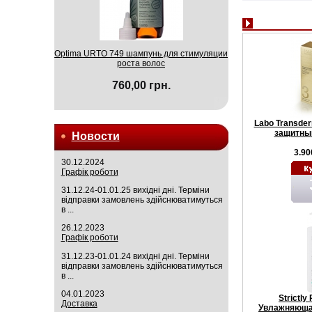
Optima URTO 749 шампунь для стимуляции
роста волос
760,00 грн.
Labo Transde
защитный
Новости
3.90
30.12.2024
Графік роботи
31.12.24-01.01.25 вихідні дні. Терміни
відправки замовлень здійснюватимуться
в ...
26.12.2023
Графік роботи
31.12.23-01.01.24 вихідні дні. Терміни
відправки замовлень здійснюватимуться
в ...
04.01.2023
Strictly
Доставка
Увлажняюща