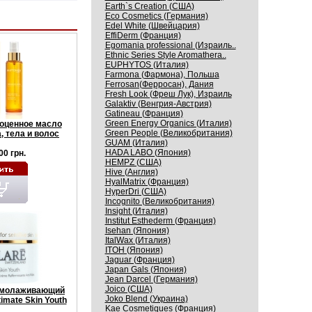
Earth`s Creation (США)
Eco Cosmetics (Германия)
Edel White (Швейцария)
EffiDerm (Франция)
Egomania professional (Израиль..
Ethnic Series Style Aromathera..
EUPHYTOS (Италия)
Farmona (Фармона), Польша
Ferrosan(Ферросан), Дания
Fresh Look (Фреш Лук), Израиль
Galaktiv (Венгрия-Австрия)
Gatineau (Франция)
Green Energy Organics (Италия)
оценное масло
Green People (Великобритания)
, тела и волос
GUAM (Италия)
HADA LABO (Япония)
00 грн.
HEMPZ (США)
Hive (Англия)
HyalMatrix (Франция)
HyperDri (США)
Incognito (Великобритания)
Insight (Италия)
Institut Esthederm (Франция)
Isehan (Япония)
ItalWax (Италия)
ITOH (Япония)
Jaguar (Франция)
Japan Gals (Япония)
Jean Darcel (Германия)
Joico (США)
омолаживающий
Joko Blend (Украина)
imate Skin Youth
Kaе Cosmеtiques (Франция)