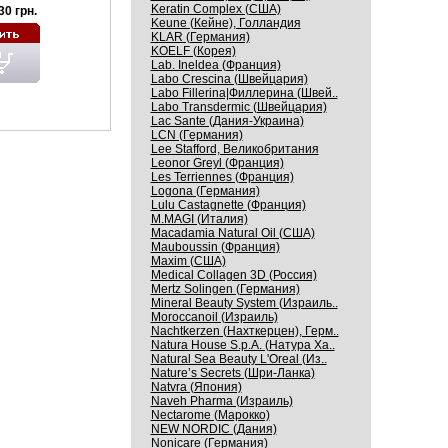
Keratin Complex (США)
30 грн.
Keune (Кейне), Голландия
KLAR (Германия)
KOELF (Корея)
Lab. Ineldea (Франция)
Labo Crescina (Швейцария)
Labo Fillerina|Филлерина (Швей..
Labo Transdermic (Швейцария)
Lac Sante (Дания-Украина)
LCN (Германия)
Lee Stafford, Великобритания
Leonor Greyl (Франция)
Les Terriennes (Франция)
Logona (Германия)
Lulu Castagnette (Франция)
M.MAGI (Италия)
Macadamia Natural Oil (США)
Mauboussin (Франция)
Maxim (США)
Medical Collagen 3D (Россия)
Mertz Solingen (Германия)
Mineral Beauty System (Израиль..
Moroccanoil (Израиль)
Nachtkerzen (Нахткерцен), Герм..
Natura House S.p.A. (Натура Ха..
Natural Sea Beauty L'Oreal (Из..
Nature’s Secrets (Шри-Ланка)
Natvra (Япония)
Naveh Pharma (Израиль)
Nectarome (Марокко)
NEW NORDIC (Дания)
Nonicare (Германия)