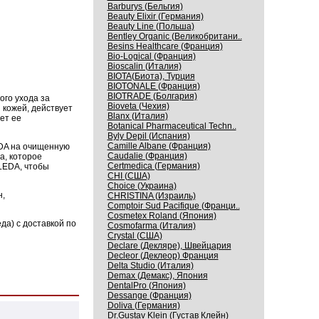
Barburys (Бельгия)
Beauty Elixir (Германия)
Beauty Line (Польша)
Bentley Organic (Великобритани..
Besins Healthcare (Франция)
Bio-Logical (Франция)
Bioscalin (Италия)
BIOTA(Биота), Турция
BIOTONALE (Франция)
BIOTRADE (Болгария)
го ухода за
Bioveta (Чехия)
 кожей, действует
Blanx (Италия)
ет ее
Botanical Pharmaceutical Techn..
Byly Depil (Испания)
Camille Albane (Франция)
DA на очищенную
Caudalie (Франция)
а, которое
Certmedica (Германия)
LEDA, чтобы
CHI (США)
Choice (Украина)
н,
CHRISTINA (Израиль)
Comptoir Sud Pacifique (Франци..
Cosmetex Roland (Япония)
а) с доставкой по
Cosmofarma (Италия)
Crystal (США)
Declare (Декляре), Швейцария
Decleor (Деклеор) Франция
Delta Studio (Италия)
Demax (Демакс), Япония
DentalPro (Япония)
Dessange (Франция)
Doliva (Германия)
Dr.Gustav Klein (Густав Клейн)