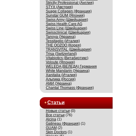
Strictly Professional (Англия)
STYX (Австрия)
Suage Collagen (Франция)
Sunstar GUM (Япония)
Swiss Army (Швейцария)
Swiss Health Care AG
Swiss Line (Швейцария)
Swissсlinical (Швейцария)
Tanoya (Украина)
Tessitaglio (Италия)
THE OOZOO (Корея)
TRANSVITAL (Швейцария)
Trisa (Switzerland)
Vitabiotics (Витабиотикс)
Voloute (Япония)
WELEDA (ВЕЛЕДА) Германия
White Mandarin (Украина)
Xanitalia (Италия)
Альпика (Россия)
АМИ (Украина)
Сhantal Thomass (Франция)
Статьи
Новые статьи
(0)
Все статьи
(76)
Alcina
(1)
Gatineau (Франция)
(1)
GUAM
(2)
Skin Doctors
(1)