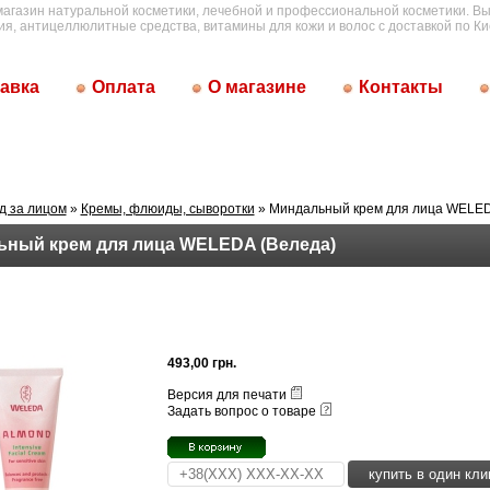
магазин натуральной косметики, лечебной и профессиональной косметики. Вы
ия, антицеллюлитные средства, витамины для кожи и волос с доставкой по Ки
авка
Оплата
О магазине
Контакты
д за лицом
»
Кремы, флюиды, сыворотки
» Миндальный крем для лица WELED
ный крем для лица WELEDA (Веледа)
493,00 грн.
Версия для печати
Задать вопрос о товаре
купить в один кли