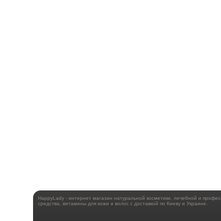
HappyLady - интернет магазин натуральной косметики, лечебной и профе
средства, витамины для кожи и волос с доставкой по Киеву и Украине.