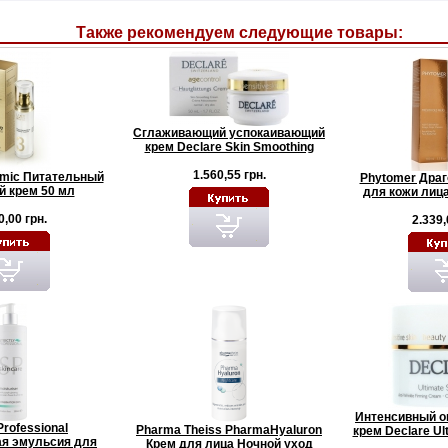
Также рекомендуем следующие товары:
Сглаживающий успокаивающий
крем Declare Skin Smoothing
1.560,55 грн.
rmic Питательный
Phytomer Драг
 крем 50 мл
для кожи лица
0,00 грн.
2.339,
Интенсивный 
 Professional
Pharma Theiss PharmaHyaluron
крем Declare Ult
я эмульсия для
Крем для лица Ночной уход