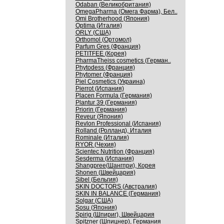
Odaban (Великобритания)
OmegaPharma (Омега Фарма), Бел..
Omi Brotherhood (Япония)
Optima (Италия)
ORLY (США)
Orthomol (Ортомол)
Parfum Gres (Франция)
PETITFEE (Корея)
PharmaTheiss cosmetics (Герман..
Phytodess (Франция)
Phytomer (Франция)
Piel Cosmetics (Украина)
Pierrot (Испания)
Placen Formula (Германия)
Plantur 39 (Германия)
Priorin (Германия)
Reveur (Япония)
Revlon Professional (Испания)
Rolland (Ролланд), Италия
Rominale (Италия)
RYOR (Чехия)
Scientec Nutrition (Франция)
Sesderma (Испания)
Shangpree(Шангпри), Корея
Shonen (Швейцария)
Sibel (Бельгия)
SKIN DOCTORS (Австралия)
SKIN IN BALANCE (Германия)
Solgar (США)
Sosu (Япония)
Spirig (Шпириг), Швейцария
Spitzner (Шпицнер), Германия