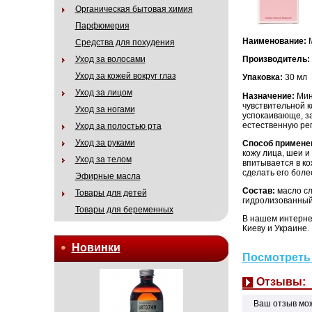
Органическая бытовая химия
Парфюмерия
Наименование:
М
Средства для похудения
Уход за волосами
Производитель:
Уход за кожей вокруг глаз
Упаковка:
30 мл
Уход за лицом
Назначение:
Мин
чувствительной к
Уход за ногами
успокаивающе, з
естественную рег
Уход за полостью рта
Уход за руками
Способ примене
кожу лица, шеи и
Уход за телом
впитывается в ко
сделать его бол
Эфирные масла
Состав:
масло сл
Товары для детей
гидролизованный 
Товары для беременных
В нашем интерне
Киеву и Украине.
Новинки
Посмотреть 
Отзывы:
Ваш отзыв мо