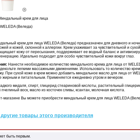
индальный крем для лица
WELEDA (Веледа)
дальный крем для лица WELEDA (Веледа) предназначен для дневного и ночно
ожей и кожей, склонной к аллергии. Крем ухаживает за чувствительной и сухой
ащищает кожу от пересыхания, поддерживает ее водный баланс и активизиру
енерацию. Идеально подходит для особо чувствительной кожи вокруг глаз.
ния:
Нанести необходимое количество миндального крема для лица от WELE
 декольте легкими массажными движениями. Использовать то количество крем
жу. При сухой коже в крем можно добавить миндальное масло для лица от WE
ее жирным и питательным. Применяется ежедневно утром и вечером.
адкого мидаля, спирт, глицерид стеариновой кислоты, растительный глицери
пчелиный воск, масло из косточек сливы, ксантан, молочная кислота.
т-магазине Вы можете приобрести миндальный крем для лица WELEDA (Велед
другие товары этого производителя
жет быть первым.