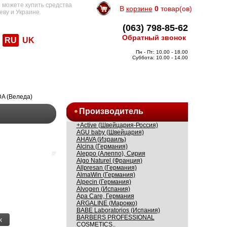
 можете купить средства
В
корзине
0
товар(ов)
еву и Украине.
(063) 798-85-62
Обратный звонок
RU
UK
Пн - Пт: 10.00 - 18.00
Суббота: 10.00 - 14.00
A (Веледа)
Производитель
+Active (Швейцария-Россия)
AGU baby (Швейцария)
AHAVA (Израиль)
Alcina (Германия)
Aleppo (Алеппо), Сирия
Algo Naturel (Франция)
Allpresan (Германия)
AlmaWin (Германия)
Alpecin (Германия)
Alvogen (Испания)
Apa Care, Германия
ARGALINE (Марокко)
BABE Laboratorios (Испания)
BARBERS PROFESSIONAL
к
COSMETICS..