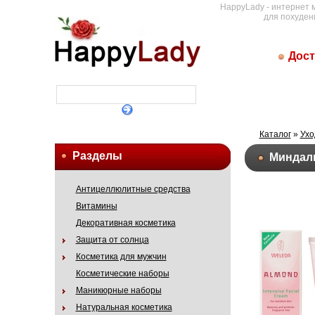
HappyLady - интернет 
для похуден
Дост
Каталог
»
Ухо
Разделы
Миндаль
Антицеллюлитные средства
Витамины
Декоративная косметика
Защита от солнца
Косметика для мужчин
Косметические наборы
Маникюрные наборы
Натуральная косметика