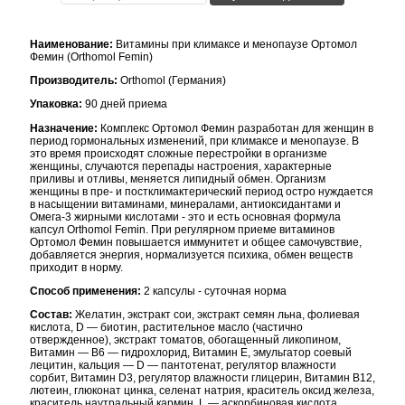
Наименование:
Витамины при климаксе и менопаузе Ортомол
Фемин (Orthomol Femin)
Производитель:
Orthomol (Германия)
Упаковка:
90 дней приема
Назначение:
Комплекс Ортомол Фемин разработан для женщин в
период гормональных изменений, при климаксе и менопаузе. В
это время происходят сложные перестройки в организме
женщины, случаются перепады настроения, характерные
приливы и отливы, меняется липидный обмен. Организм
женщины в пре- и постклимактерический период остро нуждается
в насыщении витаминами, минералами, антиоксидантами и
Омега-3 жирными кислотами - это и есть основная формула
капсул Orthomol Femin. При регулярном приеме витаминов
Ортомол Фемин повышается иммунитет и общее самочувствие,
добавляется энергия, нормализуется психика, обмен веществ
приходит в норму.
Способ применения:
2 капсулы - суточная норма
Состав:
Желатин, экстракт сои, экстракт семян льна, фолиевая
кислота, D — биотин, растительное масло (частично
отвержденное), экстракт томатов, обогащенный ликопином,
Витамин — В6 — гидрохлорид, Витамин E, эмульгатор соевый
лецитин, кальция — D — пантотенат, регулятор влажности
сорбит, Витамин D3, регулятор влажности глицерин, Витамин В12,
лютеин, глюконат цинка, селенат натрия, краситель оксид железа,
краситель наутральный кармин, L — аскорбиновая кислота,