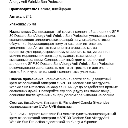
Allergy Anti-Wrinkle Sun Protection
Производитель:
Declare, Швейцария
Артикул:
341
Упаковка:
75 мл
Назначение:
Солнцезащитный крем от солнечной аллергии с SPF
30 Declare Sun Allergy Anti-Wrinkle Sun Protection уменьшает риск
возникновения аллергических реакций на ультрафиолетовое
облучение. Крем защищает кожу от ожогов и интенсивно
увлажняет ее. Активные компоненты в составе крема
препятствуют преждевременному старению кожи, устраняют
мелкие морщины, пигментацию, сухость кожи, морщины
вызванные солнцем. Солнцезащитный крем от солнечной
аллергии с SPF 30 Declare Sun Allergy Anti-Wrinkle Sun Protection
рекомендовано использовать детям от трех лет и для очень
светлой или чувствительной к солнечным лучам коже.
Способ применения:
Равномерно нанесите солнцезащитный
крем от солнечной аллергии с SPF 30 Declare Sun Allergy Anti-
Wrinkle Sun Protection на кожу за 30 минут до воздействия прямых
солнечных лучей. Повторяйте эту процедуру как можно чаще,
особенно после купания или при долгом пребывании на солнце.
Состав:
Бисаболол, Витамин Е, Phytosteryl Canola Glycerides,
солнцезащитные UVA и UVB фильтры .
В нашем интернет-магазине Вы можете купить солнцезащитный
крем от солнечной аллергии с SPF 30 Declare Sun Allergy Anti-
Wrinkle Sun Protection с доставкой по Киеву и Украине.