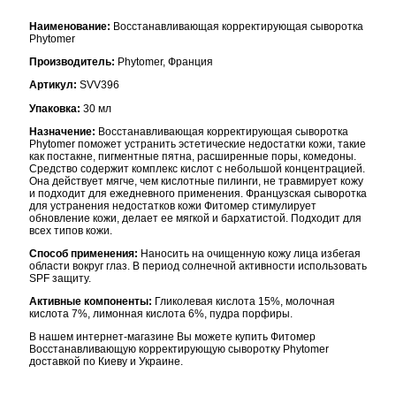
Наименование:
Восстанавливающая корректирующая сыворотка
Phytomer
Производитель:
Phytomer, Франция
Артикул:
SVV396
Упаковка:
30 мл
Назначение:
Восстанавливающая корректирующая сыворотка
Phytomer поможет устранить эстетические недостатки кожи, такие
как постакне, пигментные пятна, расширенные поры, комедоны.
Средство содержит комплекс кислот с небольшой концентрацией.
Она действует мягче, чем кислотные пилинги, не травмирует кожу
и подходит для ежедневного применения. Французская сыворотка
для устранения недостатков кожи Фитомер стимулирует
обновление кожи, делает ее мягкой и бархатистой. Подходит для
всех типов кожи.
Способ применения:
Наносить на очищенную кожу лица избегая
области вокруг глаз. В период солнечной активности использовать
SPF защиту.
Активные компоненты:
Гликолевая кислота 15%, молочная
кислота 7%, лимонная кислота 6%, пудра порфиры.
В нашем интернет-магазине Вы можете купить Фитомер
Восстанавливающую корректирующую сыворотку Phytomer
доставкой по Киеву и Украине.