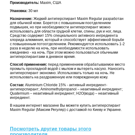
Производитель:
Maxim, США
Упаковка:
30 мл
Назначение:
Жидкий антиперспирант Maxim Regular разработан
для обычной кожи. Борется с повышенным поотделением
подмышек, но при необходимости антиперспирант можно
использовать для области грудной клетки, спины, рук и ног, лица.
Средство содержит 15% специального активного ингредиента
хлорида алюминия, который и способствует эффективной борьбе
с повышенным потоотделением. Рекомендуется использовать 1-2
раза в неделю на ночь, при необходимости использовать
ежедневно - на ночь. При этом можно пользоваться обычными
антиперспирантами в дневное время.
Способ применения:
перед применением обрабатываемое место
промыть прохладной водой с мылом и вытереть насухо. Наносить
антиперспирант экономно. Использовать только на ночь. Не
использовать на раздраженную или поврежденную кожу.
Состав:
Aluminium Chloride 15% - активный ингредиент-
антиперспирант; Aminomethylpropanol – неактивный ингредиент;
Quaternium – неактивный ингредиент; H2O(вода) – неактивный
ингредиент.
В нашем интернет магазине Вы можете купить антиперспирант
Maxim Regular (Максим Регуляр) с доставкой по Киеву и Украине.
Посмотреть другие товары этого
производителя