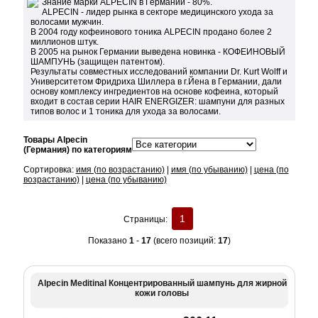
Знание марки ALPECIN в Германии - 80%.
ALPECIN - лидер рынка в секторе медицинского ухода за
волосами мужчин.
В 2004 году кофеинового тоника ALPECIN продано более 2
миллионов штук.
В 2005 на рынок Германии выведена новинка - КОФЕИНОВЫЙ
ШАМПУНЬ (защищен патентом).
Результаты совместных исследований компании Dr. Kurt Wolff и
Университетом Фридриха Шиллера в г.Йена в Германии, дали
основу комплексу ингредиентов на основе кофеина, который
входит в состав серии HAIR ENERGIZER: шампуни для разных
типов волос и 1 тоника для ухода за волосами.
Товары Alpecin
(Германия) по категориям
Сортировка:
имя (по возрастанию)
|
имя (по убыванию)
|
цена (по
возрастанию)
|
цена (по убыванию)
1
Страницы:
Показано
1
-
17
(всего позиций:
17
)
Alpecin Meditinal Концентрированный шампунь для жирной
кожи головы