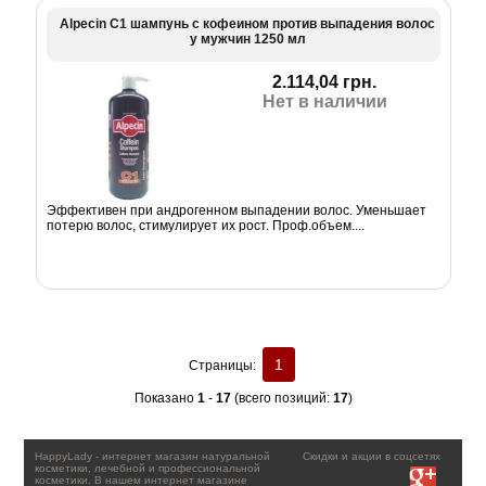
Alpecin С1 шампунь c кофеином против выпадения волос
у мужчин 1250 мл
2.114,04 грн.
Нет в наличии
Эффективен при андрогенном выпадении волос. Уменьшает
потерю волос, стимулирует их рост. Проф.объем....
1
Страницы:
Показано
1
-
17
(всего позиций:
17
)
HappyLady - интернет магазин натуральной
Скидки и акции в соцсетях
косметики, лечебной и профессиональной
косметики. В нашем интернет магазине