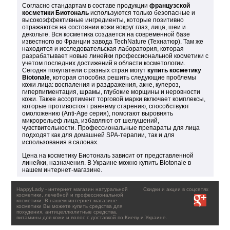
Согласно стандартам в составе продукции
французской
косметики Биотональ
используются только безопасные и
высокоэффективные ингредиенты, которые позитивно
отражаются на состоянии кожи вокруг глаз, лица, шеи и
декольте. Вся косметика создается на современной базе
известного во Франции завода TechNature (Технатюр). Там же
находится и исследовательская лаборатория, которая
разрабатывает новые линейки профессиональной косметики с
учетом последних достижений в области косметологии.
Сегодня покупатели с разных стран могут
купить косметику
Biotonale
, которая способна решить следующие проблемы
кожи лица: воспаления и раздражения, акне, купероз,
гиперпигментация, шрамы, глубокие морщины и неровности
кожи. Также ассортимент торговой марки включает комплексы,
которые противостоят раннему старению, способствуют
омоложению (Anti-Age серия), помогают выровнять
микрорельеф лица, избавляют от шелушений,
чувствительности. Профессиональные препараты для лица
подходят как для домашней SPA-терапии, так и для
использования в салонах.
Цена на косметику Биотональ зависит от представленной
линейки, назначения. В Украине можно купить Biotonale в
нашем интернет-магазине.
HappyLady - интернет магазин натуральной
Скидки и акции в соцсетях
косметики, лечебной и профессиональной
косметики. В нашем интернет магазине
косметики Вы можете купить средства для
похудения, антицеллюлитные средства,
витамины для кожи и волос с доставкой по Киеву и Украине.