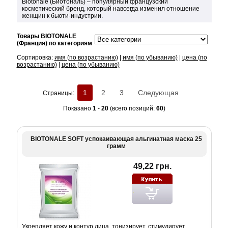
Biotonale (Биотональ) – популярный французский
косметический бренд, который навсегда изменил отношение
женщин к бьюти-индустрии.
Товары BIOTONALE
(Франция) по категориям
Сортировка:
имя (по возрастанию)
|
имя (по убыванию)
|
цена (по
возрастанию)
|
цена (по убыванию)
1
2
3
Следующая
Страницы:
Показано
1
-
20
(всего позиций:
60
)
BIOTONALE SOFT успокаивающая альгинатная маска 25
грамм
49,22 грн.
Укрепляет кожу и контур лица, тонизирует, стимулирует