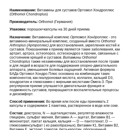
Наименование:
Витамины для суставов Ортомол Хондроплюс
(Orthomol Chondroplus)
Производитель:
Orthomol (Германия)
Упаковка:
порошок+капсулы на 30 дней приема
Назначение:
Витаминный комплекс
Ортомол Хондроплюс
- это
витаминно-минеральный комплекс, созданный вместо
Orthomol
Arthroplus (Артроплюс)
для восстановления, укрепления костей и
суставов. Показаниями к приему являются такие заболевания, как
артрит, артроз, остеопороз, остеохондроз и прочие, связанные с
состоянием хрящей и суставов.
Витамины Orthomol
Chondroplus
также незаменимы для восстановления после травм
и для людей в возрасте для поддержания опорно-двигательного
аппарата, уменьшения болевых ощущений. Активная формула
БАДа Ортомол Хондро Плюс основана на комбинации таких
компонентов, как гиалуроновая кислота, коллаген, кальций D3,
хондроитин и глюкозамин с жирными кислотами Омега-3. При
регулярном приеме улучшается двигательная функция и
подвижность суставов, прекращаются воспалительные процессы
и дискомфорт.
Способ применения:
Во время или после еды принимать 2
капсулы и содержимое 1 пакетика, растворенное в воде или соке.
Состав:
декстроза, N — ацетилцистеин, регулятор влажности
глицерин, сульфат магния, Витамин А — ацетат, Витамин В1 —
мононитрат, лактат кальция, кальция — D — пантотенат, D —
глюкозаминсульфат ( из ракообразных), Витамин К1, Витамин В2,
Витамин E, экстракт томатов, бета-каротин, обогащенный