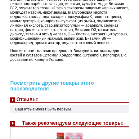
ликопином, карбонат кальция, желатин, сульфат меди, Витамин
В12, эмульгатор сложный эфир сахарозы пищевых жирных кислот,
молибдат натрия, никотинамид, гиалуроновая кислота,
гидролизат коллагена, сахарин ацесульфам К, глюконат цинка,
мальтодекстрин, хондроитинсульфат (из рыбы), подкислитель
лимонная кислота, стабилизаторгумми — арабикум, селенат
натрия, фолиевая кислота, лютеин, Витамин D3, краситель
диоксид титана и оксид железа, D — биотин, экстракт цитрусовых,
модифицированный крахмал, рыбий жир, Витамин В6 —
гидрохлорид, ароматизатор, эмульгатор соевый лецитин
Наш интернет магазин предлагает Вам купить витамины для
костей и суставов Ортомол Хондроплюс (Orthomol Chondroplus) с
доставкой по Киеву и Украине.
Посмотреть другие товары этого
производителя
Отзывы:
Ваш отзыв может быть первым.
Также рекомендуем следующие товары: