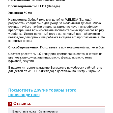
Производитель:
WELEDA (Веледа)
Упаковка:
50 мл
Назначение:
Зубной гель для детей от WELEDA (Веледа)
разработан специально для ухода за молочными зубами. Мягко
очищает зубы от зубного налета, гармонизирует микрофлору,
предотвращает возникновение воспалительных процессов во рту
у ребенка. Имеет приятный вкус и золотистый цвет, абсолютно
безвреден для организма ребенка в случае его проглатывания. Не
содержит фтора.
Способ применения:
Использовать при ежедневной чистке зубов.
Состав:
растительный глицерин, кремневая кислота, вытяжка из
цветков календулы, альгинат, масло фенхеля, масло мяты
курчавой, эскулин.
В нашем интернет-магазине Вы можете приобрести зубной гель
для детей от WELEDA (Веледа) с доставкой по Киеву и Украине.
Посмотреть другие товары этого
производителя
Отзывы:
Ваш отзыв может быть первым.