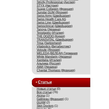
Strictly Professional (Англия)
STYX (Австрия)
Suage Collagen (Франция)
Sunstar GUM (Япония)
Swiss Army (Швейцария)
Swiss Health Care AG
Swiss Line (Швейцария)
Swissсlinical (Швейцария)
Tanoya (Украина)
Tessitaglio (Италия)
THE OOZOO (Корея)
TRANSVITAL (Швейцария)
Trisa (Switzerland)
Vitabiotics (Витабиотикс)
Voloute (Япония)
WELEDA (ВЕЛЕДА) Германия
White Mandarin (Украина)
Xanitalia (Италия)
Альпика (Россия)
АМИ (Украина)
Сhantal Thomass (Франция)
Статьи
Новые статьи
(0)
Все статьи
(76)
Alcina
(1)
Gatineau (Франция)
(1)
GUAM
(2)
Skin Doctors
(1)