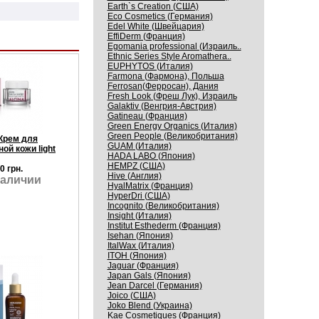
Earth`s Creation (США)
Eco Cosmetics (Германия)
Edel White (Швейцария)
EffiDerm (Франция)
Egomania professional (Израиль..
Ethnic Series Style Aromathera..
EUPHYTOS (Италия)
Farmona (Фармона), Польша
Ferrosan(Ферросан), Дания
Fresh Look (Фреш Лук), Израиль
Galaktiv (Венгрия-Австрия)
Gatineau (Франция)
Green Energy Organics (Италия)
Green People (Великобритания)
 Крем для
GUAM (Италия)
ой кожи light
HADA LABO (Япония)
HEMPZ (США)
0 грн.
Hive (Англия)
наличии
HyalMatrix (Франция)
HyperDri (США)
Incognito (Великобритания)
Insight (Италия)
Institut Esthederm (Франция)
Isehan (Япония)
ItalWax (Италия)
ITOH (Япония)
Jaguar (Франция)
Japan Gals (Япония)
Jean Darcel (Германия)
Joico (США)
Joko Blend (Украина)
Kaе Cosmеtiques (Франция)