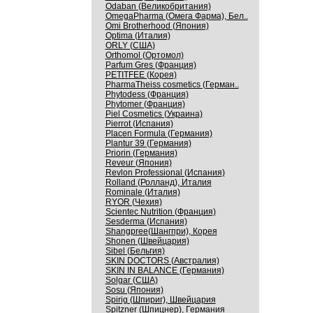
Odaban (Великобритания)
OmegaPharma (Омега Фарма), Бел..
Omi Brotherhood (Япония)
Optima (Италия)
ORLY (США)
Orthomol (Ортомол)
Parfum Gres (Франция)
PETITFEE (Корея)
PharmaTheiss cosmetics (Герман..
Phytodess (Франция)
Phytomer (Франция)
Piel Cosmetics (Украина)
Pierrot (Испания)
Placen Formula (Германия)
Plantur 39 (Германия)
Priorin (Германия)
Reveur (Япония)
Revlon Professional (Испания)
Rolland (Ролланд), Италия
Rominale (Италия)
RYOR (Чехия)
Scientec Nutrition (Франция)
Sesderma (Испания)
Shangpree(Шангпри), Корея
Shonen (Швейцария)
Sibel (Бельгия)
SKIN DOCTORS (Австралия)
SKIN IN BALANCE (Германия)
Solgar (США)
Sosu (Япония)
Spirig (Шпириг), Швейцария
Spitzner (Шпицнер), Германия