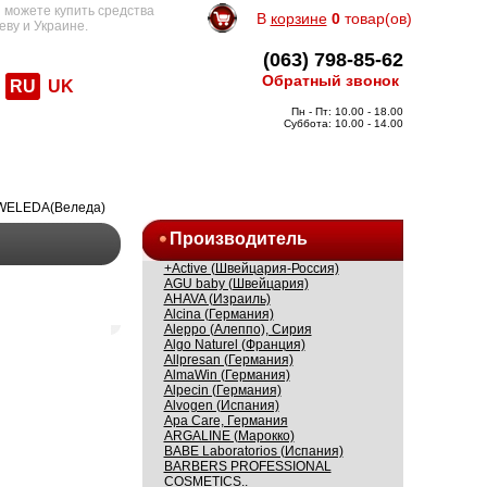
 можете купить средства
В
корзине
0
товар(ов)
еву и Украине.
(063) 798-85-62
Обратный звонок
RU
UK
Пн - Пт: 10.00 - 18.00
Суббота: 10.00 - 14.00
 WELEDA(Веледа)
Производитель
+Active (Швейцария-Россия)
AGU baby (Швейцария)
AHAVA (Израиль)
Alcina (Германия)
Aleppo (Алеппо), Сирия
Algo Naturel (Франция)
Allpresan (Германия)
AlmaWin (Германия)
Alpecin (Германия)
Alvogen (Испания)
Apa Care, Германия
ARGALINE (Марокко)
BABE Laboratorios (Испания)
BARBERS PROFESSIONAL
COSMETICS..