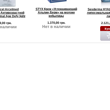
STYX Крем «Успокаивающий
rcel Arcelmed
Sesderma HYA
Альпин Дерм» на молоке
Антивозрастной
липосомальная
кобылицы
mal Age Defy light
ли
1.370,00 грн.
9,00 грн.
2.121,
Нет в наличии
 наличии