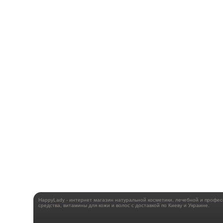
HappyLady - интернет магазин натуральной косметики, лечебной и профе
средства, витамины для кожи и волос с доставкой по Киеву и Украине.