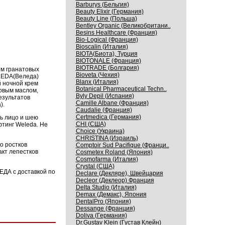
Barburys (Бельгия)
Beauty Elixir (Германия)
Beauty Line (Польша)
Bentley Organic (Великобритани..
Besins Healthcare (Франция)
Bio-Logical (Франция)
Bioscalin (Италия)
BIOTA(Биота), Турция
BIOTONALE (Франция)
BIOTRADE (Болгария)
м гранатовых
Bioveta (Чехия)
ELEDA(Веледа)
Blanx (Италия)
й ночной крем
Botanical Pharmaceutical Techn..
товым маслом,
Byly Depil (Испания)
езультатов
Camille Albane (Франция)
).
Caudalie (Франция)
Certmedica (Германия)
ть лицо и шею
CHI (США)
тинг Weleda. Не
Choice (Украина)
CHRISTINA (Израиль)
о ростков
Comptoir Sud Pacifique (Франци..
акт лепестков
Cosmetex Roland (Япония)
Cosmofarma (Италия)
Crystal (США)
ДА с доставкой по
Declare (Декляре), Швейцария
Decleor (Деклеор) Франция
Delta Studio (Италия)
Demax (Демакс), Япония
DentalPro (Япония)
Dessange (Франция)
Doliva (Германия)
Dr.Gustav Klein (Густав Клейн)