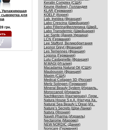
Keratin Complex (США)
Keune (Кейне), Голландия
KLAR (Германия)
L Увлажняющая
KOELF (Корея)
 сыворотка для
Lab. Ineldea (Франция)
ца
Labo Crescina (Швейцария)
Labo Fillerina|Филлерина (Швей..
28 грн.
Labo Transdermic (Швейцария)
Lac Sante (Дания-Украина)
LCN (Германия)
Lee Stafford, Великобритания
Leonor Greyl (Франция)
Les Terriennes (Франция)
Logona (Германия)
Lulu Castagnette (Франция)
M.MAGI (Италия)
Macadamia Natural Oil (США)
Mauboussin (Франция)
Maxim (США)
Medical Collagen 3D (Россия)
Mertz Solingen (Германия)
Mineral Beauty System (Израиль..
Moroccanoil (Израиль)
Nachtkerzen (Нахткерцен), Герм..
Natura House S.p.A. (Натура Ха..
Natural Sea Beauty L'Oreal (Из..
Nature’s Secrets (Шри-Ланка)
Natvra (Япония)
Naveh Pharma (Израиль)
Nectarome (Марокко)
NEW NORDIC (Дания)
Nonicare (Германия)