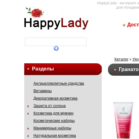
HappyLady - интернет 
для похуден
Дост
Каталог
»
Ухо
Разделы
Гранато
Антицеллюлитные средства
Витамины
Декоративная косметика
Защита от солнца
Косметика для мужчин
Косметические наборы
Маникюрные наборы
Натуральная косметика