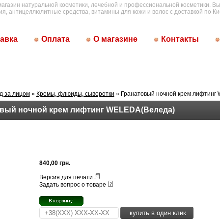
магазин натуральной косметики, лечебной и профессиональной косметики. Вы
ия, антицеллюлитные средства, витамины для кожи и волос с доставкой по Ки
авка
Оплата
О магазине
Контакты
д за лицом
»
Кремы, флюиды, сыворотки
» Гранатовый ночной крем лифтинг
вый ночной крем лифтинг WELEDA(Веледа)
840,00 грн.
Версия для печати
Задать вопрос о товаре
купить в один клик