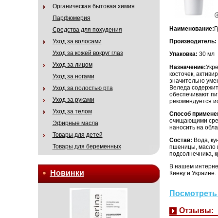
Органическая бытовая химия
Парфюмерия
Наименование:
Г
Средства для похудения
Уход за волосами
Производитель:
Уход за кожей вокруг глаз
Упаковка:
30 мл
Уход за лицом
Назначение:
Укр
косточек, актив
Уход за ногами
значительно умен
Веледа содержит 
Уход за полостью рта
обеспечивают пи
Уход за руками
рекомендуется и
Уход за телом
Способ примене
очищающими сред
Эфирные масла
наносить на облас
Товары для детей
Состав:
Вода, ку
Товары для беременных
пшеницы, масло и
подсолнечника, к
В нашем интерне
Новинки
Киеву и Украине.
Посмотреть 
Отзывы: