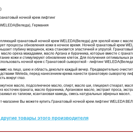
ранатовый ночной крем лифтинг
WELEDA(Веледа), Германия
епляющий гранатовый ночной крем WELEDA(Веледа) для зрелой кожи с масло
ирует процессы обновления кожи в ночное время. Ночной гранатовый крем W
ьшает глубину морщинок, кожа становится эластичней и упругой. Гранатовы
масло ореха макадамии, масло Аргана и бурачника, которые вместе с грана
тание кожи и стимулируют обновление клеток. Для получения оптимальных р
спользовать ночной крем с Гранатовой сывороткой - лифтинг WELEDA(Веледа
ния:
на лицо, шею и область декольте каждый вечер. Предварительно очисти
ствами Weleda, перед нанесением крема нанести гранатовую сыворотку лиф
ть вокруг глаз.
нжутное масло, подсолнечное масло, спирт, масло ши, глицерил стеарат, масл
з косточек граната, масло бурачника, Аргановое масло, экстракт проса, экстр
рахмал из тапиоки, ксантановая камедь, смесь натуральных эфирных масел..
т-магазине Вы можете купить Гранатовый ночной крем лифтинг WELEDA ВЕЛЕ
другие товары этого производителя