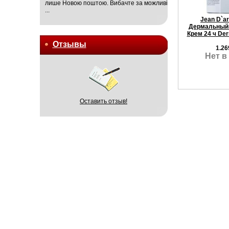
лише Новою поштою. Вибачте за можливі
...
Jean D`a
Дермальный 
Крем 24 ч Der
Отзывы
1.26
Нет в
Оставить отзыв!