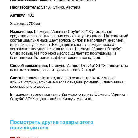
Производитель:
STYX (Стикс), Австрия
Артикул:
402
Упаковка:
200мл
Назначение:
Шампунь “Арника-Отруби” STYX уникальное
средство для восстановления сухих и хрупких волос. Натуральный
состав шампуня насыщает волосы силой и наполняет энергией,
интенсивно увлажняет. Входящие в состав шампуня масла
устраняют шелушение кожи головы. Шампунь “Арника-Отруби”
Стикс повышает прочность волос, делает их послушными и
блестящими. Устраняет эффект «лыковых» кудрей.
Способ применения:
Шампунь “Арника-Отруби” STYX наносить на
влажные волосы, вспенить, смыть теплой водой.
Состав:
пальмовые, плодовые, ореховые, травяные масла,
арника, отруби, эфирные масла сандала, ромашки, иланг-илана,
кора мыльного дерева
В нашем интернет-магазине Вы можете купить Шампунь “Арника-
Отруби” STYX с доставкой по Киеву и Украине.
Посмотреть другие товары этого
производителя