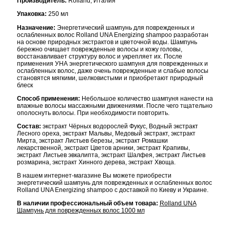
Производитель:
Rolland, Италия
Упаковка:
250 мл
Назначение:
Энергетический шампунь для поврежденных и
ослабленных волос Rolland UNA Energizing shampoo разработан
на основе природных экстрактов и цветочной воды. Шампунь
бережно очищает поврежденные волосы и кожу головы,
восстанавливает структуру волос и укрепляет их. После
применения УНА энергетического шампуня для поврежденных и
ослабленных волос, даже очень поврежденные и слабые волосы
становятся мягкими, шелковистыми и приобретают природный
блеск
Способ применения:
Небольшое количество шампуня нанести на
влажные волосы массажными движениями. После чего тщательно
ополоснуть волосы. При необходимости повторить.
Состав:
экстракт Чёрных водорослей Фукус, Водный экстракт
Лесного ореха, экстракт Мальвы, Медовый экстракт, экстракт
Мирта, экстракт Листьев березы, экстракт Ромашки
лекарственной, экстракт Цветов арники, экстракт Крапивы,
экстракт Листьев эвкалипта, экстракт Шалфея, экстракт Листьев
розмарина, экстракт Хинного дерева, экстракт Хвоща.
В нашем интернет-магазине Вы можете приобрести
энергетический шампунь для поврежденных и ослабленных волос
Rolland UNA Energizing shampoo с доставкой по Киеву и Украине.
В наличии профессиональный объем товара:
Rolland UNA
Шампунь для поврежденных волос 1000 мл