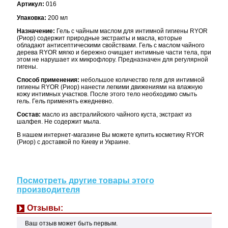
Артикул:
016
Упаковка:
200 мл
Назначение:
Гель с чайным маслом для интимной гигиены RYOR
(Риор) содержит природные экстракты и масла, которые
обладают антисептическими свойствами. Гель с маслом чайного
дерева RYOR мягко и бережно очищает интимные части тела, при
этом не нарушает их микрофлору. Предназначен для регулярной
гигены.
Способ применения:
небольшое количество геля для интимной
гигиены RYOR (Риор) нанести легкими движениями на влажную
кожу интимных участков. После этого тело необходимо смыть
гель. Гель применять ежедневно.
Состав:
масло из австралийского чайного куста, экстракт из
шалфея. Не содержит мыла.
В нашем интернет-магазине Вы можете купить косметику RYOR
(Риор) с доставкой по Киеву и Украине.
Посмотреть другие товары этого
производителя
Отзывы:
Ваш отзыв может быть первым.