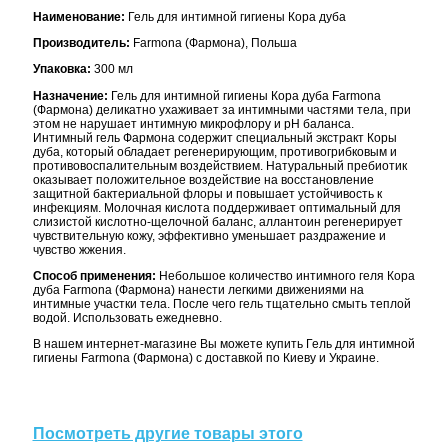
Наименование:
Гель для интимной гигиены Кора дуба
Производитель:
Farmona (Фармона), Польша
Упаковка:
300 мл
Назначение:
Гель для интимной гигиены Кора дуба Farmona
(Фармона) деликатно ухаживает за интимными частями тела, при
этом не нарушает интимную микрофлору и pH баланса.
Интимный гель Фармона содержит специальный экстракт Коры
дуба, который обладает регенерирующим, противогрибковым и
противовоспалительным воздействием. Натуральный пребиотик
оказывает положительное воздействие на восстановление
защитной бактериальной флоры и повышает устойчивость к
инфекциям. Молочная кислота поддерживает оптимальный для
слизистой кислотно-щелочной баланс, аллантоин регенерирует
чувствительную кожу, эффективно уменьшает раздражение и
чувство жжения.
Способ применения:
Небольшое количество интимного геля Кора
дуба Farmona (Фармона) нанести легкими движениями на
интимные участки тела. После чего гель тщательно смыть теплой
водой. Использовать ежедневно.
В нашем интернет-магазине Вы можете купить Гель для интимной
гигиены Farmona (Фармона) с доставкой по Киеву и Украине.
Посмотреть другие товары этого