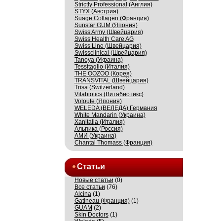
Strictly Professional (Англия)
STYX (Австрия)
Suage Collagen (Франция)
Sunstar GUM (Япония)
Swiss Army (Швейцария)
Swiss Health Care AG
Swiss Line (Швейцария)
Swissсlinical (Швейцария)
Tanoya (Украина)
Tessitaglio (Италия)
THE OOZOO (Корея)
TRANSVITAL (Швейцария)
Trisa (Switzerland)
Vitabiotics (Витабиотикс)
Voloute (Япония)
WELEDA (ВЕЛЕДА) Германия
White Mandarin (Украина)
Xanitalia (Италия)
Альпика (Россия)
АМИ (Украина)
Сhantal Thomass (Франция)
Статьи
Новые статьи
(0)
Все статьи
(76)
Alcina
(1)
Gatineau (Франция)
(1)
GUAM
(2)
Skin Doctors
(1)