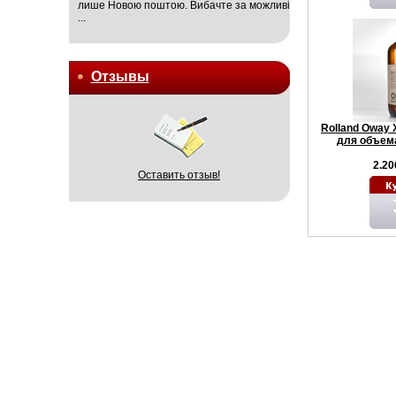
лише Новою поштою. Вибачте за можливі
...
Отзывы
Rolland Oway
для объема
2.20
Оставить отзыв!