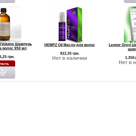
 XVolume Шампунь
HEMPZ Oil Масло для волос
Leonor Greyl Ц
 волос 950 мл
шам
922,35 грн.
6,25 грн.
Нет в наличии
1.350,
Нет в 