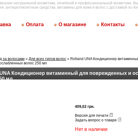
магазин натуральной косметики, лечебной и профессиональной косметики. Вы
ия, антицеллюлитные средства, витамины для кожи и волос с доставкой по Ки
авка
Оплата
О магазине
Контакты
д за волосами
»
Для всех типов волос
» Rolland UNA Кондиционер витаминны
ослабленных волос 250 мл
 UNA Кондиционер витаминный для поврежденных и о
50 мл
409,02 грн.
Версия для печати
Задать вопрос о товаре
Нет в наличии