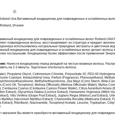
olland Una Витаминный кондиционер для поврежденных и ослабленных воло
Rolland, Италия
минный кондиционер для поврежденных и ослабленных волос Rolland UNA Re
пляет поврежденные волосы, восстанавливает их структуру и придает жизнен
иционера использовались натуральные природные экстракты и цветочная вод
минный кондиционер для поврежденных и ослабленных волос делает волосы м
олее послушными. Кондиционер более эффективен после применения Энерге
ния:
Нанести кондиционер перед укладкой на чистые влажные волосы. Распр
авить на 2-3 минуты. Тщательно ополоснуть волосы.
er), Propylene Glycol, Cetrimonium Chloride, Polysorbate 20, PEG-40 Hydrogenat
icone Copolyol, Imidazolidinyl Urea, Parfum (Fragrance), Phenoxyethanol, Methyl
thylchloroisothiazolinone, Methylisothiazolinone, Zea Mays (Corn) Starch, Beta-Car
 (Corn) Oil, Tocopherol, Melissa Officinalis (Melissa Officinalis Water), Myrtus Co
, Centaurea Cyanus (Centaurea Cyanus Flower Water), Citrus Aurantium Amara (B
llen Extract), Glycyrrhiza Glabra (Licorice Extract), Hamamelis Virginiana (Witch H
tract), Vitis Vinifera (Grape Fruit Extract), Juglans Regia (Walnut Leaf Extract), Urti
m Myrtillus (Vaccinium Myrtillus Extract), Chamomilla Recutita (Matricaria Extract), 
 Extract), Riboflavin, Niacinamide, Tocopheryl Acetate, Leucine, Tryptophan, Cetyl
.
т-магазине Вы можете приобрести витаминный кондиционер для поврежден