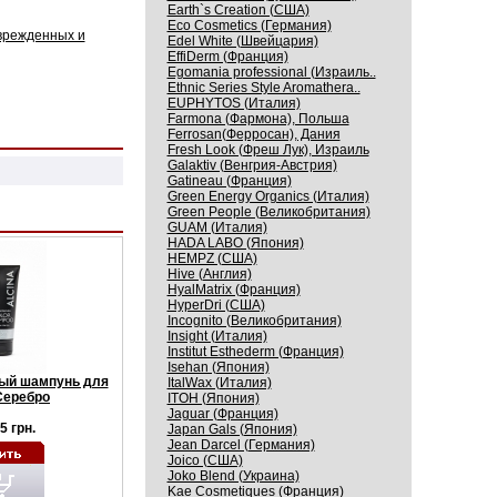
Earth`s Creation (США)
Eco Cosmetics (Германия)
врежденных и
Edel White (Швейцария)
EffiDerm (Франция)
Egomania professional (Израиль..
Ethnic Series Style Aromathera..
EUPHYTOS (Италия)
Farmona (Фармона), Польша
Ferrosan(Ферросан), Дания
Fresh Look (Фреш Лук), Израиль
Galaktiv (Венгрия-Австрия)
Gatineau (Франция)
Green Energy Organics (Италия)
Green People (Великобритания)
GUAM (Италия)
HADA LABO (Япония)
HEMPZ (США)
Hive (Англия)
HyalMatrix (Франция)
HyperDri (США)
Incognito (Великобритания)
Insight (Италия)
Institut Esthederm (Франция)
Isehan (Япония)
ный шампунь для
ItalWax (Италия)
Серебро
ITOH (Япония)
Jaguar (Франция)
5 грн.
Japan Gals (Япония)
Jean Darcel (Германия)
Joico (США)
Joko Blend (Украина)
Kaе Cosmеtiques (Франция)