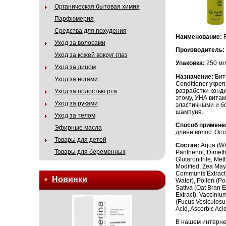
Органическая бытовая химия
Парфюмерия
Средства для похудения
Наименование:
R
Уход за волосами
Производитель:
Уход за кожей вокруг глаз
Упаковка:
250 мл
Уход за лицом
Назначение:
Вита
Уход за ногами
Conditioner укре
разработки конд
Уход за полостью рта
этому, УНА вита
Уход за руками
эластичными и б
шампуня.
Уход за телом
Способ примене
Эфирные масла
длине волос. Ост
Товары для детей
Состав:
Aqua (Wat
Товары для беременных
Panthenol, Dimeth
Glutaronitrile, Me
Modified, Zea Mays
Communis Extract)
Новинки
Water), Pollen (Po
Sativa (Oat Bran Ex
Extract), Vacciniu
(Fucus Vesiculosus
Acid, Ascorbic Acid
В нашем интерне