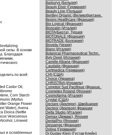
Barburys (Бельгия)
Beauty Elixir (Германия)
Beauty Line (Польша)
Bentley Organic (Великобритани..
Besins Healthcare (Франция)
с
Bio-Logical (Франция)
Bioscalin (Италия)
BIOTA(Биота), Турция
BIOTONALE (Франция)
BIOTRADE (Болгария)
Bioveta (Чехия)
vitalizing
Blanx (Италия)
ной силы. В основе
Botanical Pharmaceutical Techn..
а. Благодаря
Byly Depil (Испания)
ягкими,
Camille Albane (Франция)
тического
Caudalie (Франция)
Certmedica (Германия)
CHI (США)
еделить по всей
Choice (Украина)
CHRISTINA (Израиль)
ed Castor Oil,
Comptoir Sud Pacifique (Франци..
dibromo
Cosmetex Roland (Япония)
otene, Corn Starch
Cosmofarma (Италия)
mmunis (Myrtus
Crystal (США)
itter Orange Flower
Declare (Декляре), Швейцария
azel Water), Avena
Decleor (Деклеор) Франция
ca Dioica (Nettle
Delta Studio (Италия)
Fucus Vesiculosus
Demax (Демакс), Япония
 Alcohol, Linseed
DentalPro (Япония)
Dessange (Франция)
Doliva (Германия)
ных и ослабленных
Dr.Gustav Klein (Густав Клейн)