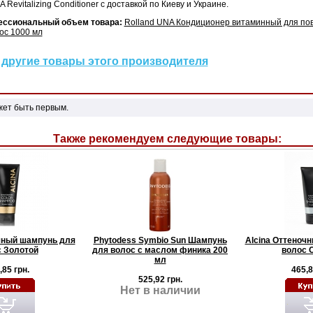
 Revitalizing Conditioner с доставкой по Киеву и Украине.
ессиональный объем товара:
Rolland UNA Кондиционер витаминный для по
ос 1000 мл
другие товары этого производителя
жет быть первым.
Также рекомендуем следующие товары:
чный шампунь для
Phytodess Symbio Sun Шампунь
Alcina Оттеноч
 Золотой
для волос с маслом финика 200
волос 
мл
,85 грн.
465,8
525,92 грн.
Нет в наличии