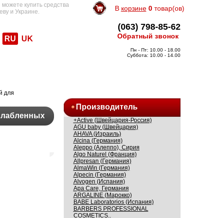
 можете купить средства
В
корзине
0
товар(ов)
еву и Украине.
(063) 798-85-62
Обратный звонок
RU
UK
Пн - Пт: 10.00 - 18.00
Суббота: 10.00 - 14.00
й для
Производитель
слабленных
+Active (Швейцария-Россия)
AGU baby (Швейцария)
AHAVA (Израиль)
Alcina (Германия)
Aleppo (Алеппо), Сирия
Algo Naturel (Франция)
Allpresan (Германия)
AlmaWin (Германия)
Alpecin (Германия)
Alvogen (Испания)
Apa Care, Германия
ARGALINE (Марокко)
BABE Laboratorios (Испания)
BARBERS PROFESSIONAL
COSMETICS..