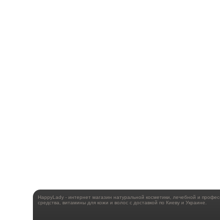
HappyLady - интернет магазин натуральной косметики, лечебной и профе
средства, витамины для кожи и волос с доставкой по Киеву и Украине.