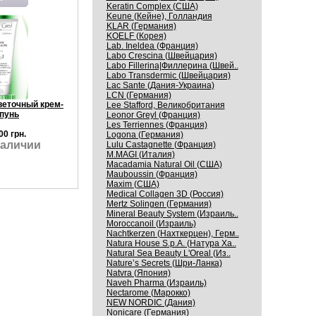
Keratin Complex (США)
Keune (Кейне), Голландия
KLAR (Германия)
KOELF (Корея)
Lab. Ineldea (Франция)
Labo Crescina (Швейцария)
Labo Fillerina|Филлерина (Швей..
Labo Transdermic (Швейцария)
Lac Sante (Дания-Украина)
LCN (Германия)
веточный крем-
Lee Stafford, Великобритания
пунь
Leonor Greyl (Франция)
Les Terriennes (Франция)
00 грн.
Logona (Германия)
наличии
Lulu Castagnette (Франция)
M.MAGI (Италия)
Macadamia Natural Oil (США)
Mauboussin (Франция)
Maxim (США)
Medical Collagen 3D (Россия)
Mertz Solingen (Германия)
Mineral Beauty System (Израиль..
Moroccanoil (Израиль)
Nachtkerzen (Нахткерцен), Герм..
Natura House S.p.A. (Натура Ха..
Natural Sea Beauty L'Oreal (Из..
Nature’s Secrets (Шри-Ланка)
Natvra (Япония)
Naveh Pharma (Израиль)
Nectarome (Марокко)
NEW NORDIC (Дания)
Nonicare (Германия)