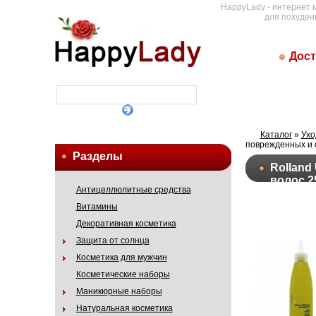
HappyLady - интернет 
для похуден
Дост
Каталог
»
Ухо
поврежденных и 
Разделы
Rolland
волос 2
Антицеллюлитные средства
Витамины
Декоративная косметика
Защита от солнца
Косметика для мужчин
Косметические наборы
Маникюрные наборы
Натуральная косметика