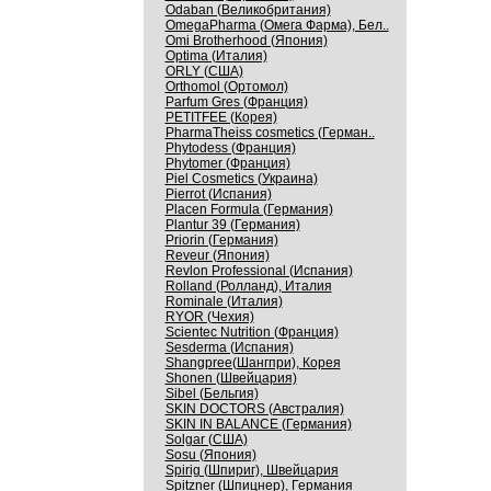
Odaban (Великобритания)
OmegaPharma (Омега Фарма), Бел..
Omi Brotherhood (Япония)
Optima (Италия)
ORLY (США)
Orthomol (Ортомол)
Parfum Gres (Франция)
PETITFEE (Корея)
PharmaTheiss cosmetics (Герман..
Phytodess (Франция)
Phytomer (Франция)
Piel Cosmetics (Украина)
Pierrot (Испания)
Placen Formula (Германия)
Plantur 39 (Германия)
Priorin (Германия)
Reveur (Япония)
Revlon Professional (Испания)
Rolland (Ролланд), Италия
Rominale (Италия)
RYOR (Чехия)
Scientec Nutrition (Франция)
Sesderma (Испания)
Shangpree(Шангпри), Корея
Shonen (Швейцария)
Sibel (Бельгия)
SKIN DOCTORS (Австралия)
SKIN IN BALANCE (Германия)
Solgar (США)
Sosu (Япония)
Spirig (Шпириг), Швейцария
Spitzner (Шпицнер), Германия