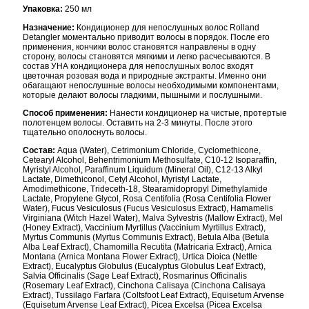
Упаковка:
250 мл
Назначение:
Кондиционер для непослушных волос Rolland
Detangler моментально приводит волосы в порядок. После его
применения, кончики волос становятся направлены в одну
сторону, волосы становятся мягкими и легко расчесываются. В
состав УНА кондиционера для непослушных волос входят
цветочная розовая вода и природные экстракты. Именно они
обагащают непослушные волосы необходимыми компонентами,
которые делают волосы гладкими, пышными и послушными.
Способ применения:
Нанести кондиционер на чистые, протертые
полотенцем волосы. Оставить на 2-3 минуты. После этого
тщательно ополоснуть волосы.
Состав:
Aqua (Water), Cetrimonium Chloride, Cyclomethicone,
Cetearyl Alcohol, Behentrimonium Methosulfate, C10-12 Isoparaffin,
Myristyl Alcohol, Paraffinum Liquidum (Mineral Oil), C12-13 Alkyl
Lactate, Dimethiconol, Cetyl Alcohol, Myristyl Lactate,
Amodimethicone, Trideceth-18, Stearamidopropyl Dimethylamide
Lactate, Propylene Glycol, Rosa Centifolia (Rosa Centifolia Flower
Water), Fucus Vesiculosus (Fucus Vesiculosus Extract), Hamamelis
Virginiana (Witch Hazel Water), Malva Sylvestris (Mallow Extract), Mel
(Honey Extract), Vaccinium Myrtillus (Vaccinium Myrtillus Extract),
Myrtus Communis (Myrtus Communis Extract), Betula Alba (Betula
Alba Leaf Extract), Chamomilla Recutita (Matricaria Extract), Arnica
Montana (Arnica Montana Flower Extract), Urtica Dioica (Nettle
Extract), Eucalyptus Globulus (Eucalyptus Globulus Leaf Extract),
Salvia Officinalis (Sage Leaf Extract), Rosmarinus Officinalis
(Rosemary Leaf Extract), Cinchona Calisaya (Cinchona Calisaya
Extract), Tussilago Farfara (Coltsfoot Leaf Extract), Equisetum Arvense
(Equisetum Arvense Leaf Extract), Picea Excelsa (Picea Excelsa