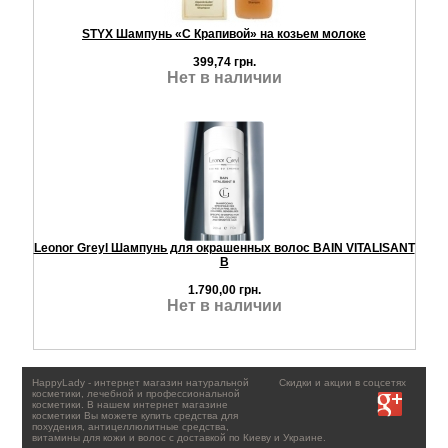
STYX Шампунь «С Крапивой» на козьем молоке
399,74 грн.
Нет в наличии
Leonor Greyl Шампунь для окрашенных волос BAIN VITALISANT
B
1.790,00 грн.
Нет в наличии
HappyLady - интернет магазин натуральной
Скидки и акции в соцсетях
косметики, лечебной и профессиональной
косметики. В нашем интернет магазине
косметики Вы можете купить средства для
похудения, антицеллюлитные средства,
витамины для кожи и волос с доставкой по Киеву и Украине.