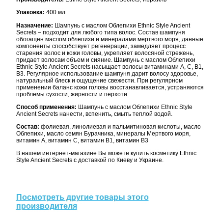
Упаковка:
400 мл
Назначение:
Шампунь с маслом Облепихи Ethnic Style Ancient
Secrets – подходит для любого типа волос. Состав шампуня
обогащен маслом облепихи и минералами мертвого моря, данные
компоненты способствует регенерации, замедляет процесс
старения волос и кожи головы, укрепляет волосяной стрежень,
придает волосам объем и сияние. Шампунь с маслом Облепихи
Ethnic Style Ancient Secrets насыщает волосы витаминами А, С, В1,
В3. Регулярное использование шампуня дарит волосу здоровье,
натуральный блеск и ощущение свежести. При регулярном
применении баланс кожи головы восстанавливается, устраняются
проблемы сухости, жирности и перхоти.
Способ применения:
Шампунь с маслом Облепихи Ethnic Style
Ancient Secrets нанести, вспенить, смыть теплой водой.
Состав:
фолиевая, линолиевая и пальмитиновая кислоты, масло
Облепихи, масло семян Бурачника, минералы Мертвого моря,
витамин А, витамин С, витамин В1, витамин В3
В нашем интернет-магазине Вы можете купить косметику Ethnic
Style Ancient Secrets с доставкой по Киеву и Украине.
Посмотреть другие товары этого
производителя