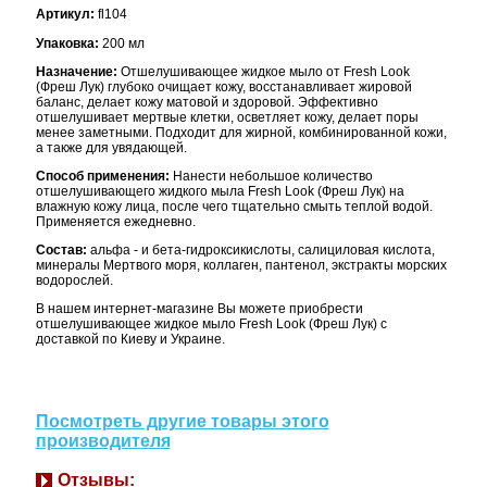
Артикул:
fl104
Упаковка:
200 мл
Назначение:
Отшелушивающее жидкое мыло от Fresh Look
(Фреш Лук) глубоко очищает кожу, восстанавливает жировой
баланс, делает кожу матовой и здоровой. Эффективно
отшелушивает мертвые клетки, осветляет кожу, делает поры
менее заметными. Подходит для жирной, комбинированной кожи,
а также для увядающей.
Способ применения:
Нанести небольшое количество
отшелушивающего жидкого мыла Fresh Look (Фреш Лук) на
влажную кожу лица, после чего тщательно смыть теплой водой.
Применяется ежедневно.
Состав:
альфа - и бета-гидроксикислоты, салициловая кислота,
минералы Мертвого моря, коллаген, пантенол, экстракты морских
водорослей.
В нашем интернет-магазине Вы можете приобрести
отшелушивающее жидкое мыло Fresh Look (Фреш Лук) с
доставкой по Киеву и Украине.
Посмотреть другие товары этого
производителя
Отзывы: