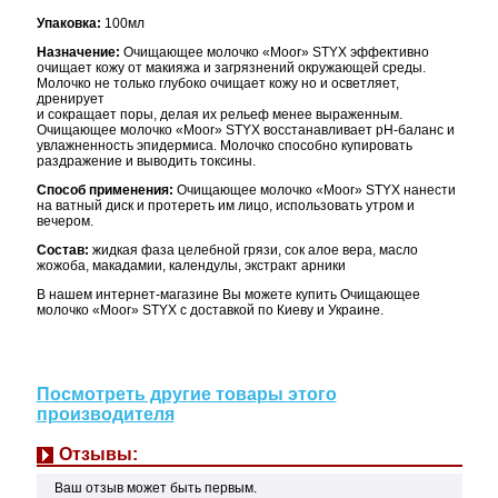
Упаковка:
100мл
Назначение:
Очищающее молочко «Moor»
STYX эффективно
очищает кожу от макияжа и загрязнений окружающей среды.
Молочко не только глубоко очищает кожу но и осветляет,
дренирует
и сокращает поры, делая их рельеф менее выраженным.
Очищающее молочко «Moor»
STYX восстанавливает рН-баланс и
увлажненность эпидермиса. Молочко способно купировать
раздражение и выводить токсины.
Способ применения:
Очищающее молочко «Moor»
STYX нанести
на ватный диск и протереть им лицо, использовать утром и
вечером.
Состав:
жидкая фаза целебной грязи, сок алое вера, масло
жожоба, макадамии, календулы, экстракт арники
В нашем интернет-магазине Вы можете купить Очищающее
молочко «Moor»
STYX с доставкой по Киеву и Украине.
Посмотреть другие товары этого
производителя
Отзывы:
Ваш отзыв может быть первым.