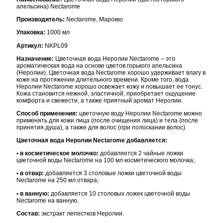
апельсина) Nectarome
Производитель:
Nectarome, Марокко
Упаковка:
1000 мл
Артикул:
NKPL09
Назначение:
Цветочная вода Неролии Nectarome – это
ароматическая вода на основе цветов горького апельсина
(Неролии). Цветочная вода Nectarome хорошо удерживает влагу в
коже на протяжении длительного времени. Кроме того, вода
Неролии Nectarome хорошо освежает кожу и повышает ее тонус.
Кожа становится нежной, эластичной, приобретает ощущение
комфорта и свежести, а также приятный аромат Неролии.
Способ применения:
цветочную воду Неролии Nectarome можно
применять для кожи лица (после очищения лица) и тела (после
принятия душа), а также для волос (при полоскании волос).
Цветочная вода Неролии Nectarome добавляется:
• в косметическое молочко:
добавляется 2 чайные ложки
цветочной воды Nectarome на 100 мл косметического молочка;
• в отвар:
добавляется 3 столовые ложки цветочной воды
Nectarome на 250 мл отвара;
• в ванную:
добавляется 10 столовых ложек цветочной воды
Nectarome на ванную.
Состав:
экстракт лепестков Неролии.