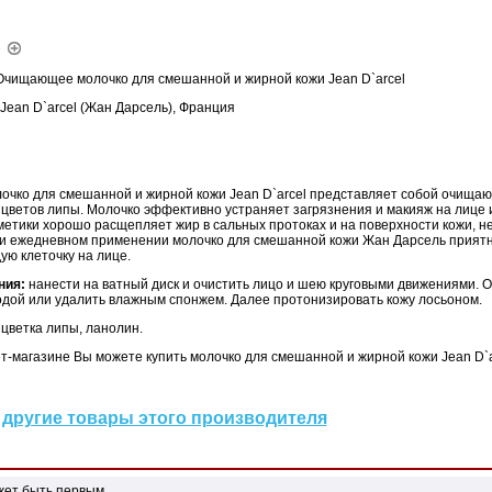
чищающее молочко для смешанной и жирной кожи Jean D`arcel
Jean D`arcel (Жан Дарсель), Франция
очко для смешанной и жирной кожи Jean D`arcel представляет собой очищаю
 цветов липы. Молочко эффективно устраняет загрязнения и макияж на лице 
етики хорошо расщепляет жир в сальных протоках и на поверхности кожи, н
и ежедневном применении молочко для смешанной кожи Жан Дарсель приятн
ую клеточку на лице.
ния:
нанести на ватный диск и очистить лицо и шею круговыми движениями. О
одой или удалить влажным спонжем. Далее протонизировать кожу лосьоном.
 цветка липы, ланолин.
-магазине Вы можете купить молочко для смешанной и жирной кожи Jean D`ar
другие товары этого производителя
жет быть первым.