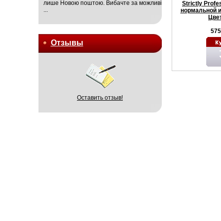
лише Новою поштою. Вибачте за можливі
Strictly Prof
...
нормальной и
Цве
575
Отзывы
Оставить отзыв!