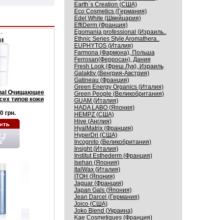
Earth`s Creation (США)
Eco Cosmetics (Германия)
Edel White (Швейцария)
EffiDerm (Франция)
Egomania professional (Израиль..
Ethnic Series Style Aromathera..
EUPHYTOS (Италия)
Farmona (Фармона), Польша
Ferrosan(Ферросан), Дания
Fresh Look (Фреш Лук), Израиль
Galaktiv (Венгрия-Австрия)
Gatineau (Франция)
Green Energy Organics (Италия)
onal Очищающее
Green People (Великобритания)
сех типов кожи
GUAM (Италия)
HADA LABO (Япония)
0 грн.
HEMPZ (США)
Hive (Англия)
HyalMatrix (Франция)
HyperDri (США)
Incognito (Великобритания)
Insight (Италия)
Institut Esthederm (Франция)
Isehan (Япония)
ItalWax (Италия)
ITOH (Япония)
Jaguar (Франция)
Japan Gals (Япония)
Jean Darcel (Германия)
Joico (США)
Joko Blend (Украина)
Kaе Cosmеtiques (Франция)