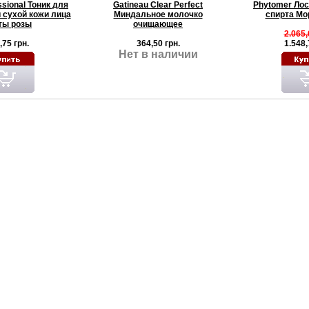
essional Тоник для
Gatineau Clear Perfect
Phytomer Лос
 сухой кожи лица
Миндальное молочко
спирта Мо
ты розы
очищающее
2.065,
,75 грн.
364,50 грн.
1.548,
Нет в наличии