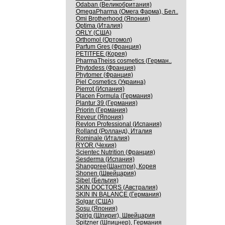
Odaban (Великобритания)
OmegaPharma (Омега Фарма), Бел..
Omi Brotherhood (Япония)
Optima (Италия)
ORLY (США)
Orthomol (Ортомол)
Parfum Gres (Франция)
PETITFEE (Корея)
PharmaTheiss cosmetics (Герман..
Phytodess (Франция)
Phytomer (Франция)
Piel Cosmetics (Украина)
Pierrot (Испания)
Placen Formula (Германия)
Plantur 39 (Германия)
Priorin (Германия)
Reveur (Япония)
Revlon Professional (Испания)
Rolland (Ролланд), Италия
Rominale (Италия)
RYOR (Чехия)
Scientec Nutrition (Франция)
Sesderma (Испания)
Shangpree(Шангпри), Корея
Shonen (Швейцария)
Sibel (Бельгия)
SKIN DOCTORS (Австралия)
SKIN IN BALANCE (Германия)
Solgar (США)
Sosu (Япония)
Spirig (Шпириг), Швейцария
Spitzner (Шпицнер), Германия