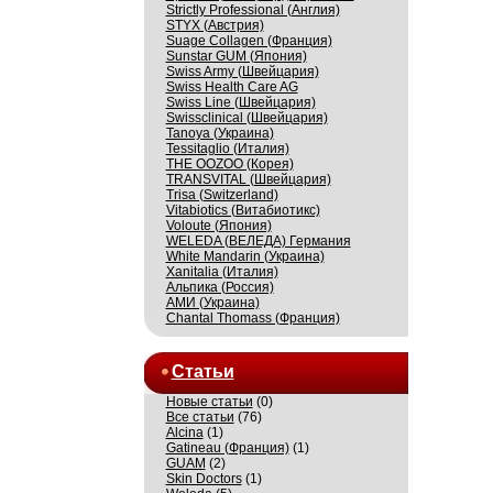
Strictly Professional (Англия)
STYX (Австрия)
Suage Collagen (Франция)
Sunstar GUM (Япония)
Swiss Army (Швейцария)
Swiss Health Care AG
Swiss Line (Швейцария)
Swissсlinical (Швейцария)
Tanoya (Украина)
Tessitaglio (Италия)
THE OOZOO (Корея)
TRANSVITAL (Швейцария)
Trisa (Switzerland)
Vitabiotics (Витабиотикс)
Voloute (Япония)
WELEDA (ВЕЛЕДА) Германия
White Mandarin (Украина)
Xanitalia (Италия)
Альпика (Россия)
АМИ (Украина)
Сhantal Thomass (Франция)
Статьи
Новые статьи
(0)
Все статьи
(76)
Alcina
(1)
Gatineau (Франция)
(1)
GUAM
(2)
Skin Doctors
(1)