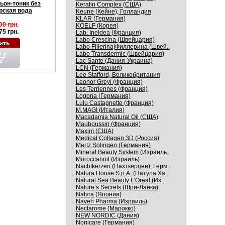
ьон-тоник без
Keratin Complex (США)
рская вода
Keune (Кейне), Голландия
KLAR (Германия)
00 грн.
KOELF (Корея)
75 грн.
Lab. Ineldea (Франция)
Labo Crescina (Швейцария)
Labo Fillerina|Филлерина (Швей..
Labo Transdermic (Швейцария)
Lac Sante (Дания-Украина)
LCN (Германия)
Lee Stafford, Великобритания
Leonor Greyl (Франция)
Les Terriennes (Франция)
Logona (Германия)
Lulu Castagnette (Франция)
M.MAGI (Италия)
Macadamia Natural Oil (США)
Mauboussin (Франция)
Maxim (США)
Medical Collagen 3D (Россия)
Mertz Solingen (Германия)
Mineral Beauty System (Израиль..
Moroccanoil (Израиль)
Nachtkerzen (Нахткерцен), Герм..
Natura House S.p.A. (Натура Ха..
Natural Sea Beauty L'Oreal (Из..
Nature’s Secrets (Шри-Ланка)
Natvra (Япония)
Naveh Pharma (Израиль)
Nectarome (Марокко)
NEW NORDIC (Дания)
Nonicare (Германия)