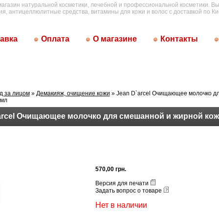
магазин натуральной косметики, лечебной и профессиональной косметики. Вы
ия, антицеллюлитные средства, витамины для кожи и волос с доставкой по Ки
авка
Оплата
О магазине
Контакты
д за лицом
»
Демакияж, очищение кожи
» Jean D`arcel Очищающее молочко д
 мл
arcel Очищающее молочко для смешанной и жирной кож
570,00 грн.
Версия для печати
Задать вопрос о товаре
Нет в наличии