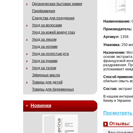
Органическая бытовая химия
Парфюмерия
Средства для похудения
Наименование:
О
Уход за волосами
Производитель:
Уход за кожей вокруг глаз
Артикул:
1358
Уход за лицом
Упаковка:
250 мл
Уход за ногами
Назначение:
Мол
Уход за полостью рта
основе экстракта
французской косм
Уход за руками
раздражения. Пр
Уход за телом
успокаивает кажд
Эфирные масла
Способ примене
обильно смыть в
Товары для детей
Состав:
экстракт
Товары для беременных
В нашем интернет
Киеву и Украине.
Новинки
Посмотреть 
Отзывы:
Ваш отзыв мо