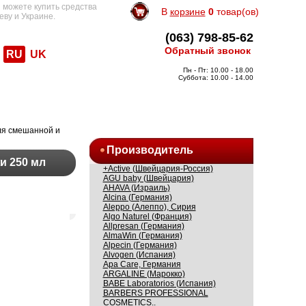
 можете купить средства
В
корзине
0
товар(ов)
еву и Украине.
(063) 798-85-62
Обратный звонок
RU
UK
Пн - Пт: 10.00 - 18.00
Суббота: 10.00 - 14.00
ля смешанной и
Производитель
и 250 мл
+Active (Швейцария-Россия)
AGU baby (Швейцария)
AHAVA (Израиль)
Alcina (Германия)
Aleppo (Алеппо), Сирия
Algo Naturel (Франция)
Allpresan (Германия)
AlmaWin (Германия)
Alpecin (Германия)
Alvogen (Испания)
Apa Care, Германия
ARGALINE (Марокко)
BABE Laboratorios (Испания)
BARBERS PROFESSIONAL
COSMETICS..