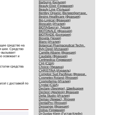
Barburys (Бельгия)
Beauty Elixir (Германия)
Beauty Line (Польша)
Bentley Organic (Великобритани..
Besins Healthcare (Франция)
Bio-Logical (Франция)
Bioscalin (Италия)
BIOTA(Биота), Турция
BIOTONALE (Франция)
BIOTRADE (Болгария)
Bioveta (Чехия)
Blanx (Италия)
щее средство на
Botanical Pharmaceutical Techn..
и шее. Средство
Byly Depil (Испания)
е вызывает
Camille Albane (Франция)
о освежает и
Caudalie (Франция)
Certmedica (Германия)
CHI (США)
статки средства
Choice (Украина)
CHRISTINA (Израиль)
Comptoir Sud Pacifique (Франци..
Cosmetex Roland (Япония)
Cosmofarma (Италия)
cel с доставкой по
Crystal (США)
Declare (Декляре), Швейцария
Decleor (Деклеор) Франция
Delta Studio (Италия)
Demax (Демакс), Япония
DentalPro (Япония)
Dessange (Франция)
Doliva (Германия)
Dr.Gustav Klein (Густав Клейн)