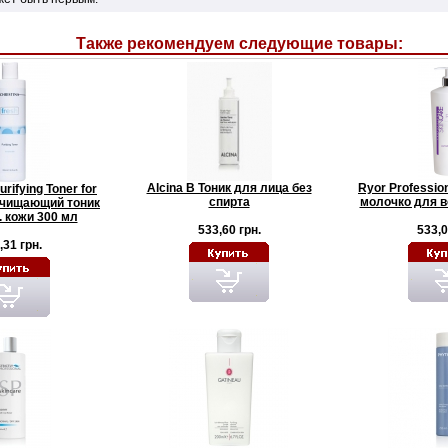
Также рекомендуем следующие товары:
Alcina B Тоник для лица без
Ryor Professi
rifying Toner for
спирта
молочко для в
Очищающий тоник
. кожи 300 мл
533,60 грн.
533,0
,31 грн.