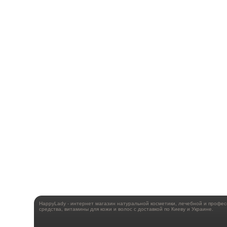
HappyLady - интернет магазин натуральной косметики, лечебной и профе
средства, витамины для кожи и волос с доставкой по Киеву и Украине.