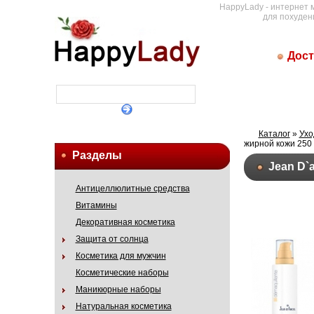
HappyLady - интернет 
для похуден
Дост
Каталог
»
Ухо
жирной кожи 250
Разделы
Jean D`
Антицеллюлитные средства
Витамины
Декоративная косметика
Защита от солнца
Косметика для мужчин
Косметические наборы
Маникюрные наборы
Натуральная косметика