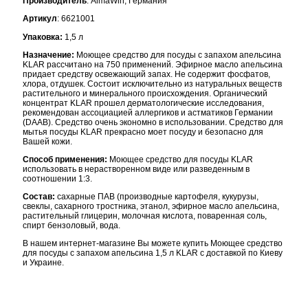
Производитель
: AlmaWin, Германия
Артикул
: 6621001
Упаковка:
1,5 л
Назначение:
Моющее средство для посуды с запахом апельсина
KLAR рассчитано на 750 применений. Эфирное масло апельсина
придает средству освежающий запах. Не содержит фосфатов,
хлора, отдушек. Состоит исключительно из натуральных веществ
растительного и минерального происхождения. Органический
концентрат KLAR прошел дерматологические исследования,
рекомендован ассоциацией аллергиков и астматиков Германии
(DAAB). Средство очень экономно в использовании. Средство для
мытья посуды KLAR прекрасно моет посуду и безопасно для
Вашей кожи.
Способ применения:
Моющее средство для посуды KLAR
использовать в нерастворенном виде или разведенным в
соотношении 1:3.
Состав:
сахарные ПАВ (производные картофеля, кукурузы,
свеклы, сахарного тростника, этанол, эфирное масло апельсина,
растительный глицерин, молочная кислота, поваренная соль,
спирт бензоловый, вода.
В нашем интернет-магазине Вы можете купить Моющее средство
для посуды с запахом апельсина 1,5 л KLAR с доставкой по Киеву
и Украине.