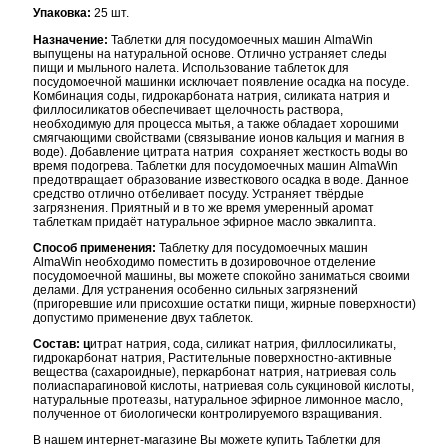
Упаковка:
25 шт.
Назначение:
Таблетки для посудомоечных машин AlmaWin
выпущены на натуральной основе. Отлично устраняет следы
пищи и мыльного налета. Использование таблеток для
посудомоечной машинки исключает появление осадка на посуде.
Комбинация соды, гидрокарбоната натрия, силиката натрия и
филлосиликатов обеспечивает щелочность раствора,
необходимую для процесса мытья, а также обладает хорошими
смягчающими свойствами (связывание ионов кальция и магния в
воде). Добавление цитрата натрия сохраняет жесткость воды во
время подогрева. Таблетки для посудомоечных машин AlmaWin
предотвращает образование известкового осадка в воде. Данное
средство отлично отбеливает посуду. Устраняет твёрдые
загрязнения. Приятный и в то же время умеренный аромат
таблеткам придаёт натуральное эфирное масло эвкалипта.
Способ применения:
Таблетку для посудомоечных машин
AlmaWin необходимо поместить в дозировочное отделение
посудомоечной машины, вы можете спокойно заниматься своими
делами. Для устранения особенно сильных загрязнений
(пригоревшие или присохшие остатки пищи, жирные поверхности)
допустимо применение двух таблеток.
Состав: ц
итрат натрия, сода, силикат натрия, филлосиликаты,
гидрокарбонат натрия, Растительные поверхностно-активные
вещества (сахароидные), перкарбонат натрия, натриевая соль
полиаспарагиновой кислоты, натриевая соль сукциновой кислоты,
натуральные протеазы, натуральное эфирное лимонное масло,
полученное от биологически контролируемого взращивания.
В нашем интернет-магазине Вы можете купить Таблетки для