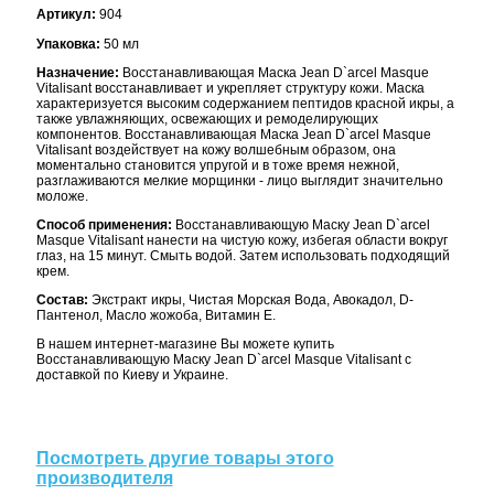
Артикул:
904
Упаковка:
50 мл
Назначение:
Восстанавливающая Маска Jean D`arcel Masque
Vitalisant восстанавливает и укрепляет структуру кожи. Маска
характеризуется высоким содержанием пептидов красной икры, а
также увлажняющих, освежающих и ремоделирующих
компонентов. Восстанавливающая Маска Jean D`arcel Masque
Vitalisant воздействует на кожу волшебным образом, она
моментально становится упругой и в тоже время нежной,
разглаживаются мелкие морщинки - лицо выглядит значительно
моложе.
Способ применения:
Восстанавливающую Маску Jean D`arcel
Masque Vitalisant нанести на чистую кожу, избегая области вокруг
глаз, на 15 минут. Смыть водой. Затем использовать подходящий
крем.
Состав:
Экстракт икры, Чистая Морская Вода, Авокадол, D-
Пантенол, Масло жожоба, Витамин E.
В нашем интернет-магазине Вы можете купить
Восстанавливающую Маску Jean D`arcel Masque Vitalisant с
доставкой по Киеву и Украине.
Посмотреть другие товары этого
производителя