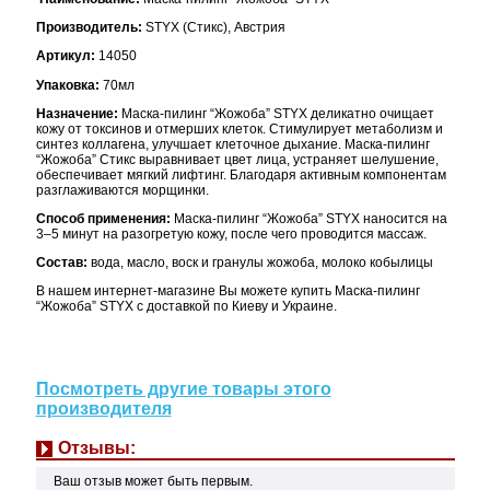
Производитель:
STYX (Стикс), Австрия
Артикул:
14050
Упаковка:
70мл
Назначение:
Маска-пилинг “Жожоба” STYX деликатно очищает
кожу от токсинов и отмерших клеток. Стимулирует метаболизм и
синтез коллагена, улучшает клеточное дыхание. Маска-пилинг
“Жожоба” Стикс выравнивает цвет лица, устраняет шелушение,
обеспечивает мягкий лифтинг. Благодаря активным компонентам
разглаживаются морщинки.
Способ применения:
Маска-пилинг “Жожоба” STYX н
аносится на
3–5 минут на разогретую кожу, после чего проводится массаж.
Состав:
вода, масло, воск и гранулы жожоба, молоко кобылицы
В нашем интернет-магазине Вы можете купить Маска-пилинг
“Жожоба” STYX с доставкой по Киеву и Украине.
Посмотреть другие товары этого
производителя
Отзывы:
Ваш отзыв может быть первым.