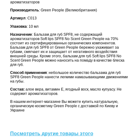
ароматизаторов
Производитель
: Green People (Великобритания)
Артикул
: C013
Упаковка
: 10 мл
Назначение
: Бальзам для губ SPF8, не содержащий
ароматизаторов Soft lips SPF8 No Scent Green People на 70%
состоит из сертифицированных органических компонентов.
Бальзам для губ SPF8 от Green People бережно ухаживает за
губами, смягчает их и защищает от негативного воздействия
внешней среды. Кроме этого, бальзам для губ Soft lips SPF8 No
Scent Green People можно наносить на помаду в качестве блеска
для губ.
Способ применения
: небольшое количество бальзама для губ
SPF8 Green People нанести легкими намазывающими движениями
на губы.
Состав:
алое вера, витамин Е, ягодный воск, масло купуасу. Не
содержит ароматизаторов.
В нашем интернет-магазине Вы можете купить натуральную,
органическую косметику Green People с доставкой по Киеву и
Украине
Посмотреть другие товары этого