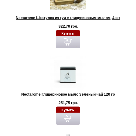
Nectarome Шкатулка из туи с глицериновым мылом, 4 шт
822,70 грн.
Nectarome Глицериновое мыло Зеленый чай 120 гр
251,75 грн.