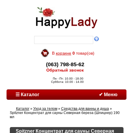
В
корзине
0
товар(ов)
(063) 798-85-62
Обратный звонок
Пн - Пт: 10.00 - 18.00
Суббота: 10.00 - 14.00
☰ Каталог
✔ Меню
Каталог
»
Уход за телом
»
Средства для ванны и душа
»
Spitzner Концентрат для сауны Северная береза (Шпицнер) 190
мл
Spitzner Концентрат для сауны Северная