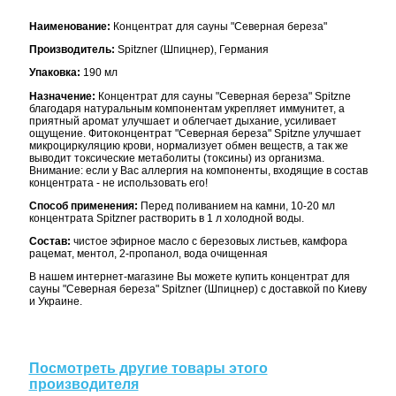
Наименование:
Концентрат для сауны "Северная береза"
Производитель:
Spitzner (Шпицнер), Германия
Упаковка:
190 мл
Назначение:
Концентрат для сауны "Северная береза" Spitzne
благодаря натуральным компонентам укрепляет иммунитет, а
приятный аромат улучшает и облегчает дыхание, усиливает
ощущение. Фитоконцентрат "Северная береза" Spitzne улучшает
микроциркуляцию крови, нормализует обмен веществ, а так же
выводит токсические метаболиты (токсины) из организма.
Внимание: если у Вас аллергия на компоненты, входящие в состав
концентрата - не использовать его!
Способ применения:
Перед поливанием на камни, 10-20 мл
концентрата Spitzner растворить в 1 л холодной воды.
Состав:
чистое эфирное масло с березовых листьев, камфора
рацемат, ментол, 2-пропанол, вода очищенная
В нашем интернет-магазине Вы можете купить концентрат для
сауны "Северная береза" Spitzner (Шпицнер) с доставкой по Киеву
и Украине.
Посмотреть другие товары этого
производителя