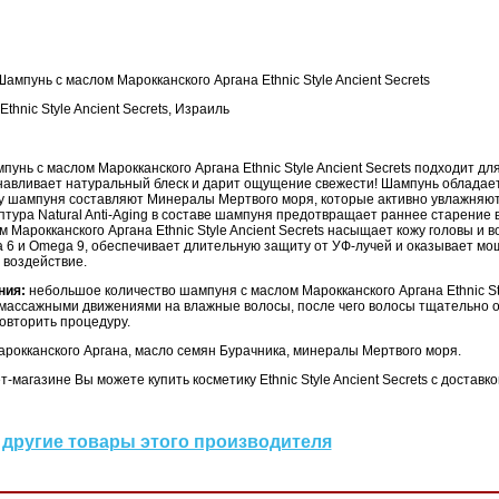
Шампунь с маслом Марокканского Аргана Ethnic Style Ancient Secrets
Ethnic Style Ancient Secrets, Израиль
пунь с маслом Марокканского Аргана Ethnic Style Ancient Secrets подходит для
авливает натуральный блеск и дарит ощущение свежести! Шампунь обладает
ву шампуня составляют Минералы Мертвого моря, которые активно увлажняют
тура Natural Anti-Aging в составе шампуня предотвращает раннее старение в
 Марокканского Аргана Ethnic Style Ancient Secrets насыщает кожу головы и
 6 и Omega 9, обеспечивает длительную защиту от УФ-лучей и оказывает мо
 воздействие.
ния:
небольшое количество шампуня с маслом Марокканского Аргана Ethnic Sty
 массажными движениями на влажные волосы, после чего волосы тщательно о
овторить процедуру.
рокканского Аргана, масло семян Бурачника, минералы Мертвого моря.
-магазине Вы можете купить косметику Ethnic Style Ancient Secrets с доставко
другие товары этого производителя