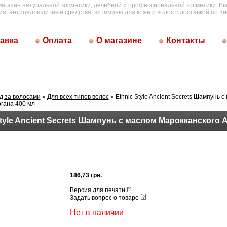
магазин натуральной косметики, лечебной и профессиональной косметики. Вы
ия, антицеллюлитные средства, витамины для кожи и волос с доставкой по Ки
авка
Оплата
О магазине
Контакты
д за волосами
»
Для всех типов волос
» Ethnic Style Ancient Secrets Шампунь с
гана 400 мл
Style Ancient Secrets Шампунь с маслом Марокканского 
186,73 грн.
Версия для печати
Задать вопрос о товаре
Нет в наличии