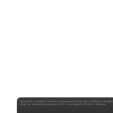
HappyLady - интернет магазин натуральной косметики, лечебной и профе
средства, витамины для кожи и волос с доставкой по Киеву и Украине.