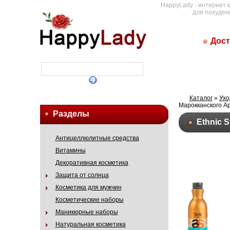
HappyLady - интернет 
для похуден
Дост
Каталог
»
Ухо
Марокканского Ар
Разделы
Ethnic 
Антицеллюлитные средства
Витамины
Декоративная косметика
Защита от солнца
Косметика для мужчин
Косметические наборы
Маникюрные наборы
Натуральная косметика