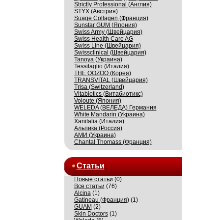
Strictly Professional (Англия)
STYX (Австрия)
Suage Collagen (Франция)
Sunstar GUM (Япония)
Swiss Army (Швейцария)
Swiss Health Care AG
Swiss Line (Швейцария)
Swissсlinical (Швейцария)
Tanoya (Украина)
Tessitaglio (Италия)
THE OOZOO (Корея)
TRANSVITAL (Швейцария)
Trisa (Switzerland)
Vitabiotics (Витабиотикс)
Voloute (Япония)
WELEDA (ВЕЛЕДА) Германия
White Mandarin (Украина)
Xanitalia (Италия)
Альпика (Россия)
АМИ (Украина)
Сhantal Thomass (Франция)
Статьи
Новые статьи
(0)
Все статьи
(76)
Alcina
(1)
Gatineau (Франция)
(1)
GUAM
(2)
Skin Doctors
(1)