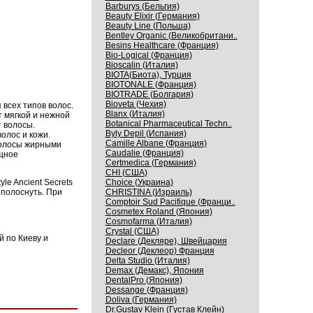
Barburys (Бельгия)
Beauty Elixir (Германия)
Beauty Line (Польша)
Bentley Organic (Великобритани..
Besins Healthcare (Франция)
Bio-Logical (Франция)
Bioscalin (Италия)
BIOTA(Биота), Турция
BIOTONALE (Франция)
BIOTRADE (Болгария)
Bioveta (Чехия)
 всех типов волос.
Blanx (Италия)
 мягкой и нежной
Botanical Pharmaceutical Techn..
 волосы.
Byly Depil (Испания)
олос и кожи.
Camille Albane (Франция)
 волосы жирными
Caudalie (Франция)
щное
Certmedica (Германия)
CHI (США)
le Ancient Secrets
Choice (Украина)
полоснуть. При
CHRISTINA (Израиль)
Comptoir Sud Pacifique (Франци..
Cosmetex Roland (Япония)
Cosmofarma (Италия)
Crystal (США)
й по Киеву и
Declare (Декляре), Швейцария
Decleor (Деклеор) Франция
Delta Studio (Италия)
Demax (Демакс), Япония
DentalPro (Япония)
Dessange (Франция)
Doliva (Германия)
Dr.Gustav Klein (Густав Клейн)