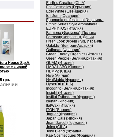
Earth`s Creation (США)
Eco Cosmetics (Германия)
Edel White (Швейцария)
EffiDerm (Франция)
Egomania professional (Израиль..
Ethnic Series Style Aromathera..
EUPHYTOS (Италия)
Farmona (Фармона), Польша
Ferrosan(Ферросан), Дания
Fresh Look (Фреш Лук), Израиль
Galaktiv (Венгрия-Австрия)
Gatineau (Франция)
Green Energy Organics (Италия)
Green People (Великобритания)
GUAM (Италия)
tura House S.p.A.
HADA LABO (Япония)
олос с жирной
HEMPZ (США)
отью
Hive (Англия)
HyalMatrix (Франция)
5 грн.
HyperDri (США)
наличии
Incognito (Великобритания)
Insight (Италия)
Institut Esthederm (Франция)
Isehan (Япония)
ItalWax (Италия)
ITOH (Япония)
Jaguar (Франция)
Japan Gals (Япония)
Jean Darcel (Германия)
Joico (США)
Joko Blend (Украина)
Kaе Cosmеtiques (Франция)