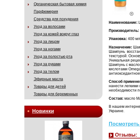
Органическая бытовая химия
Парфюмерия
Средства для похудения
Наименование:
Уход за волосами
Производитель:
Уход за кожей вокруг глаз
Упаковка:
400 мл
Уход за лицом
Назначение:
Шам
Уход за ногами
Шампунь восстан
текстурой. Осно
Уход за полостью рта
Уникальная рецеп
Уход за руками
Шампунь с маслом
кислотами Omega
Уход за телом
антиоксидантное
Эфирные масла
Способ примене
нанести легкими
Товары для детей
необходимости п
Товары для беременных
Состав:
масло Ма
В нашем интернет
Новинки
Украине.
Посмотреть 
Отзывы: