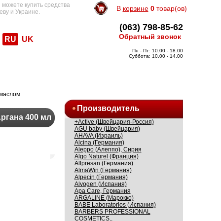
 можете купить средства
В
корзине
0
товар(ов)
еву и Украине.
(063) 798-85-62
Обратный звонок
RU
UK
Пн - Пт: 10.00 - 18.00
Суббота: 10.00 - 14.00
 маслом
Производитель
Аргана 400 мл
+Active (Швейцария-Россия)
AGU baby (Швейцария)
AHAVA (Израиль)
Alcina (Германия)
Aleppo (Алеппо), Сирия
Algo Naturel (Франция)
Allpresan (Германия)
AlmaWin (Германия)
Alpecin (Германия)
Alvogen (Испания)
Apa Care, Германия
ARGALINE (Марокко)
BABE Laboratorios (Испания)
BARBERS PROFESSIONAL
COSMETICS..