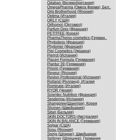
Odaban (Великобритания)
OmegaPharma (Омега Фарма), Бел..
Omi Brotherhood (Япония)
Optima (Италия)
ORLY (США)
Orthomol (Ортомол)
Parfum Gres (Франция)
PETITFEE (Корея)
PharmaTheiss cosmetics (Герман..
Phytodess (Франция)
Phytomer (Франция)
Piel Cosmetics (Украина)
Pierrot (Испания)
Placen Formula (Германия)
Plantur 39 (Германия)
Priorin (Германия)
Reveur (Япония)
Revlon Professional (Испания)
Rolland (Ролланд), Италия
Rominale (Италия)
RYOR (Чехия)
Scientec Nutrition (Франция)
Sesderma (Испания)
Shangpree(Шангпри), Корея
Shonen (Швейцария)
Sibel (Бельгия)
SKIN DOCTORS (Австралия)
SKIN IN BALANCE (Германия)
Solgar (США)
Sosu (Япония)
Spirig (Шпириг), Швейцария
Spitzner (Шпицнер), Германия