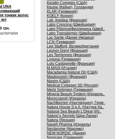
Keratin Complex (США)
nd UNA
Keune (Кейне), Голландия
вливающий
KLAR (Германия)
я тонких волос
KOELF (Корея)
 мл
Lab. Ineldea (Франция)
Labo Crescina (Швейцария)
0 грн.
Labo Fillerina|Филлерина (Швей..
наличии
Labo Transdermic (Швейцария)
Lac Sante (Дания-Украина)
LCN (Германия)
Lee Stafford, Великобритания
Leonor Greyl (Франция)
Les Terriennes (Франция)
Logona (Германия)
Lulu Castagnette (Франция)
M.MAGI (Италия)
Macadamia Natural Oil (США)
Mauboussin (Франция)
Maxim (США)
Medical Collagen 3D (Россия)
Mertz Solingen (Германия)
Mineral Beauty System (Израиль..
Moroccanoil (Израиль)
Nachtkerzen (Нахткерцен), Герм..
Natura House S.p.A. (Натура Ха..
Natural Sea Beauty L'Oreal (Из..
Nature’s Secrets (Шри-Ланка)
Natvra (Япония)
Naveh Pharma (Израиль)
Nectarome (Марокко)
NEW NORDIC (Дания)
Nonicare (Германия)