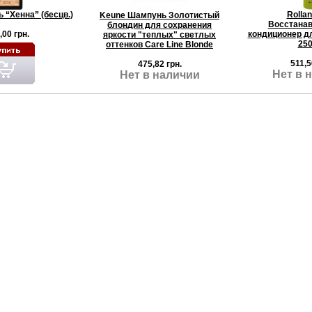
 “Хенна” (бесцв.)
Rolla
Keune Шампунь Золотистый
Восстана
блондин для сохранения
,00 грн.
кондиционер дл
яркости "теплых" светлых
250
оттенков Care Line Blonde
511,5
475,82 грн.
Нет в 
Нет в наличии