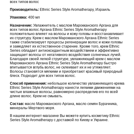
всех типов волос
Производитель:
Ethnic Series Style Aromatherapy, Израиль
Упаковка:
400 мл
Назначение:
Увлажнитель с маслом Марокканского Аргана для
всех типов волос Аргана Ethnic Series Style Aromatherapy
положительно влияет на волосы и кожу головы и восстанавливает
их структуру. Крем с маслом Марокканского Аргана Ethnic Series
также стабилизирует процессы регенерации волос и кожи головы
и замедляет их естественное старение. Кроме того, крем Ethnic
Series обладает антиоксидантным воздействием и эффективно
защищает волосы от негативного воздействия солнечных лучей.
Благодаря своей легкой структуре, увлажняющий крем с маслом
Марокканского Аргана Ethnic Series Style Aromatherapy быстро
впитывается вглубь волос, не склеивает их и не утяжеляет.
Волосы становятся мягкими и приобретают красивый природный
блеск. Подходит для всех типов волос.
Способ применения:
небольшое количество увлажняющего крема
Ethnic Series Style Aromatherapy нанести легкими движениями на
чистые влажные волосы, равномерно распределив его по всей
длине волос. Крем не смывать.
Состав:
масло Марокканского Аргана, масло семян Бурачника,
минералы Мертвого моря.
В нашем интернет-магазине Вы можете купить косметику Ethnic
Series Style Aromatherapy с доставкой по Киеву и Украине.