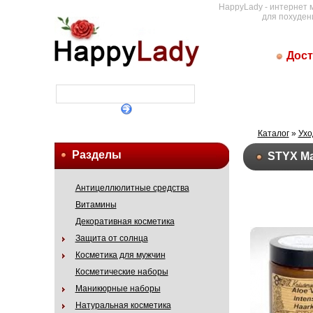
HappyLady - интернет 
для похуден
Дост
Каталог
»
Ухо
Разделы
STYX Ма
Антицеллюлитные средства
Витамины
Декоративная косметика
Защита от солнца
Косметика для мужчин
Косметические наборы
Маникюрные наборы
Натуральная косметика