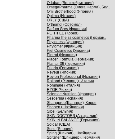
Odaban (Великобритания)
OmegaPharma (Омега Фарма), Бел..
Omi Brotherhood (Япония)
Optima (Италия)
ORLY (США)
Orthomol (Ортомол)
Parfum Gres (Франция)
PETITFEE (Корея)
PharmaTheiss cosmetics (Герман..
Phytodess (Франция)
Phytomer (Франция)
Piel Cosmetics (Украина)
Pierrot (Испания)
Placen Formula (Германия)
Plantur 39 (Германия)
Priorin (Германия)
Reveur (Япония)
Revlon Professional (Испания)
Rolland (Ролланд), Италия
Rominale (Италия)
RYOR (Чехия)
Scientec Nutrition (Франция)
Sesderma (Испания)
Shangpree(Шангпри), Корея
Shonen (Швейцария)
Sibel (Бельгия)
SKIN DOCTORS (Австралия)
SKIN IN BALANCE (Германия)
Solgar (США)
Sosu (Япония)
Spirig (Шпириг), Швейцария
Spitzner (Шпицнер), Германия