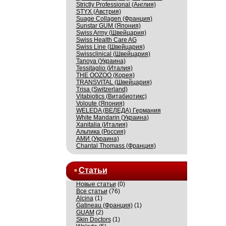
Strictly Professional (Англия)
STYX (Австрия)
Suage Collagen (Франция)
Sunstar GUM (Япония)
Swiss Army (Швейцария)
Swiss Health Care AG
Swiss Line (Швейцария)
Swissсlinical (Швейцария)
Tanoya (Украина)
Tessitaglio (Италия)
THE OOZOO (Корея)
TRANSVITAL (Швейцария)
Trisa (Switzerland)
Vitabiotics (Витабиотикс)
Voloute (Япония)
WELEDA (ВЕЛЕДА) Германия
White Mandarin (Украина)
Xanitalia (Италия)
Альпика (Россия)
АМИ (Украина)
Сhantal Thomass (Франция)
Статьи
Новые статьи
(0)
Все статьи
(76)
Alcina
(1)
Gatineau (Франция)
(1)
GUAM
(2)
Skin Doctors
(1)