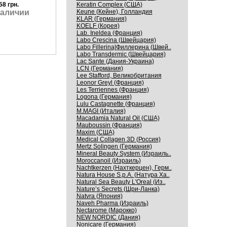
Keratin Complex (США)
58 грн.
Keune (Кейне), Голландия
наличии
KLAR (Германия)
KOELF (Корея)
Lab. Ineldea (Франция)
Labo Crescina (Швейцария)
Labo Fillerina|Филлерина (Швей..
Labo Transdermic (Швейцария)
Lac Sante (Дания-Украина)
LCN (Германия)
Lee Stafford, Великобритания
Leonor Greyl (Франция)
Les Terriennes (Франция)
Logona (Германия)
Lulu Castagnette (Франция)
M.MAGI (Италия)
Macadamia Natural Oil (США)
Mauboussin (Франция)
Maxim (США)
Medical Collagen 3D (Россия)
Mertz Solingen (Германия)
Mineral Beauty System (Израиль..
Moroccanoil (Израиль)
Nachtkerzen (Нахткерцен), Герм..
Natura House S.p.A. (Натура Ха..
Natural Sea Beauty L'Oreal (Из..
Nature’s Secrets (Шри-Ланка)
Natvra (Япония)
Naveh Pharma (Израиль)
Nectarome (Марокко)
NEW NORDIC (Дания)
Nonicare (Германия)