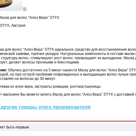
Маска для волос “Алоэ Вера” STYX
STYX, Австрия
ка для волос “Алоэ Вера” STYX идеальное средство для восстановления воло
ической завивки, горячих укладок. Натуральные компоненты в составе маски
структуру волос, стимулируют рост волос, прекращают их выпадение. Маска 
рует, делает волосы прочными и блестящими.
ния:
Обычно достаточно на 5 минут нанести Маску для волос “Алоэ Вера” ST
водой, но при острой проблеме поврежденных и выпадающих волос лучше при
оставляя на волосах до 30 минут.
тяжка из алое вера, экстракты ромашки, ростков пшеницы
-магазине Вы можете купить Маску для волос “Алоэ Вера” STYX с доставкой п
другие товары этого производителя
жет быть первым.