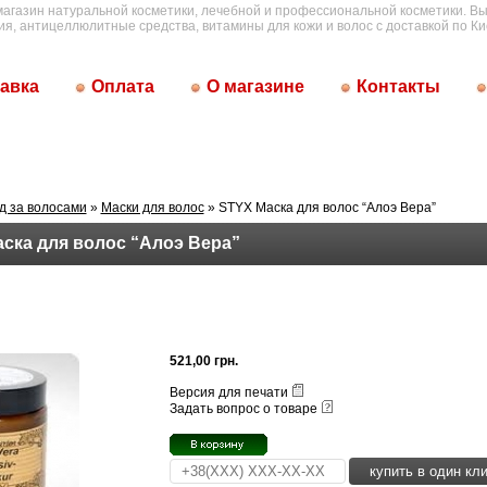
магазин натуральной косметики, лечебной и профессиональной косметики. Вы
ия, антицеллюлитные средства, витамины для кожи и волос с доставкой по Ки
авка
Оплата
О магазине
Контакты
д за волосами
»
Маски для волос
» STYX Маска для волос “Алоэ Вера”
ска для волос “Алоэ Вера”
521,00 грн.
Версия для печати
Задать вопрос о товаре
купить в один кли