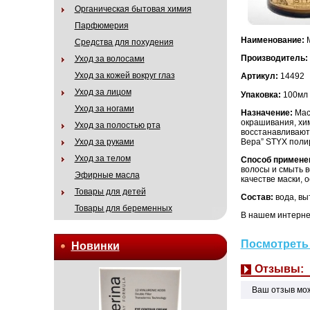
Органическая бытовая химия
Парфюмерия
Наименование:
Средства для похудения
Производитель:
Уход за волосами
Уход за кожей вокруг глаз
Артикул:
14492
Уход за лицом
Упаковка:
100мл
Уход за ногами
Назначение:
Мас
окрашивания, хим
Уход за полостью рта
восстанавливают 
Вера” STYX поли
Уход за руками
Уход за телом
Способ примене
волосы и смыть 
Эфирные масла
качестве маски, 
Товары для детей
Состав:
вода, вы
Товары для беременных
В нашем интернет
Посмотреть 
Новинки
Отзывы:
Ваш отзыв мо