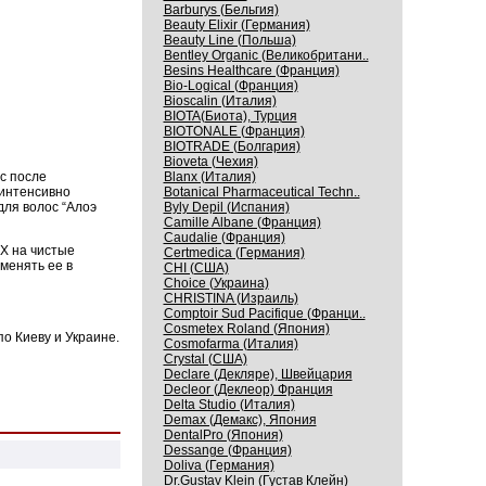
Barburys (Бельгия)
Beauty Elixir (Германия)
Beauty Line (Польша)
Bentley Organic (Великобритани..
Besins Healthcare (Франция)
Bio-Logical (Франция)
Bioscalin (Италия)
BIOTA(Биота), Турция
BIOTONALE (Франция)
BIOTRADE (Болгария)
Bioveta (Чехия)
с после
Blanx (Италия)
 интенсивно
Botanical Pharmaceutical Techn..
для волос “Алоэ
Byly Depil (Испания)
Camille Albane (Франция)
Caudalie (Франция)
YX на чистые
Certmedica (Германия)
менять ее в
CHI (США)
Choice (Украина)
CHRISTINA (Израиль)
Comptoir Sud Pacifique (Франци..
Cosmetex Roland (Япония)
о Киеву и Украине.
Cosmofarma (Италия)
Crystal (США)
Declare (Декляре), Швейцария
Decleor (Деклеор) Франция
Delta Studio (Италия)
Demax (Демакс), Япония
DentalPro (Япония)
Dessange (Франция)
Doliva (Германия)
Dr.Gustav Klein (Густав Клейн)