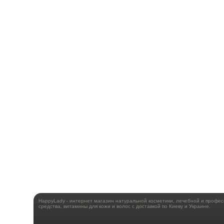
HappyLady - интернет магазин натуральной косметики, лечебной и профе
средства, витамины для кожи и волос с доставкой по Киеву и Украине.