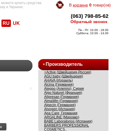
 можете купить средства
В
корзине
0
товар(ов)
еву и Украине.
(063) 798-85-62
Обратный звонок
RU
UK
Пн - Пт: 10.00 - 18.00
Суббота: 10.00 - 14.00
Производитель
+Active (Швейцария-Россия)
AGU baby (Швейцария)
AHAVA (Израиль)
Alcina (Германия)
Aleppo (Алеппо), Сирия
Algo Naturel (Франция)
Allpresan (Германия)
AlmaWin (Германия)
Alpecin (Германия)
Alvogen (Испания)
Apa Care, Германия
ARGALINE (Марокко)
BABE Laboratorios (Испания)
BARBERS PROFESSIONAL
к
COSMETICS..