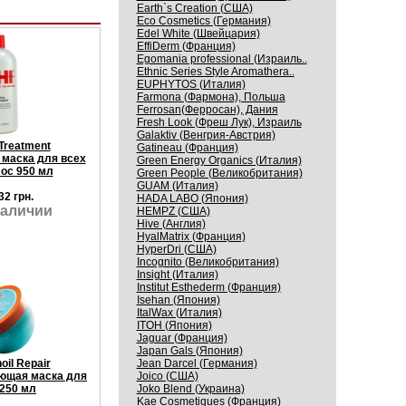
Earth`s Creation (США)
Eco Cosmetics (Германия)
Edel White (Швейцария)
EffiDerm (Франция)
Egomania professional (Израиль..
Ethnic Series Style Aromathera..
EUPHYTOS (Италия)
Farmona (Фармона), Польша
Ferrosan(Ферросан), Дания
Fresh Look (Фреш Лук), Израиль
Galaktiv (Венгрия-Австрия)
 Treatment
Gatineau (Франция)
маска для всех
Green Energy Organics (Италия)
ос 950 мл
Green People (Великобритания)
GUAM (Италия)
32 грн.
HADA LABO (Япония)
наличии
HEMPZ (США)
Hive (Англия)
HyalMatrix (Франция)
HyperDri (США)
Incognito (Великобритания)
Insight (Италия)
Institut Esthederm (Франция)
Isehan (Япония)
ItalWax (Италия)
ITOH (Япония)
Jaguar (Франция)
Japan Gals (Япония)
Jean Darcel (Германия)
il Repair
Joico (США)
ющая маска для
Joko Blend (Украина)
250 мл
Kaе Cosmеtiques (Франция)