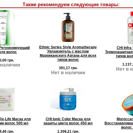
Также рекомендуем следующие товары:
Ethnic Series Style Aromatherapy
 Регенерирующий
CHI Infra
Увлажнитель с маслом
для волос
Термозащитная 
Марокканского Аргана для всех
типов вол
типов волос
5,00 грн.
 наличии
1.137,
391,17 грн.
Нет в 
Нет в наличии
Re-Life Маска для
CHI Ionic Color Маска для
Moroccano
ии волос 500 мл
защиты цвета волос 450 мл
Восстанавлива
волос 
4,46 грн.
1.308,21 грн.